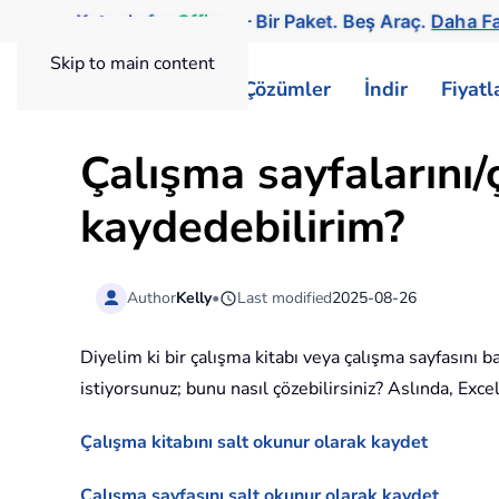
Kutools
for
Office
— Bir Paket. Beş Araç.
Daha Fa
Skip to main content
ExtendOffice
Çözümler
İndir
Fiyat
Çalışma sayfalarını/
kaydedebilirim?
Author
Kelly
•
Last modified
2025-08-26
Diyelim ki bir çalışma kitabı veya çalışma sayfasını 
istiyorsunuz; bunu nasıl çözebilirsiniz? Aslında, Exce
Çalışma kitabını salt okunur olarak kaydet
Çalışma sayfasını salt okunur olarak kaydet