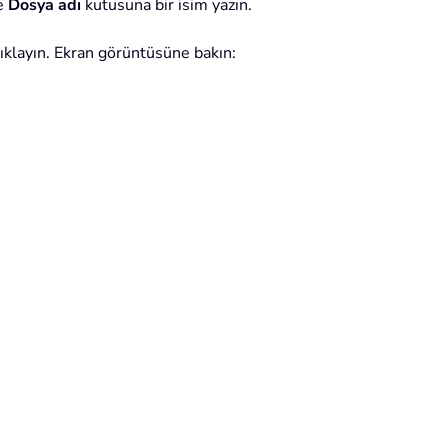
e
Dosya adı
kutusuna bir isim yazın.
klayın. Ekran görüntüsüne bakın: