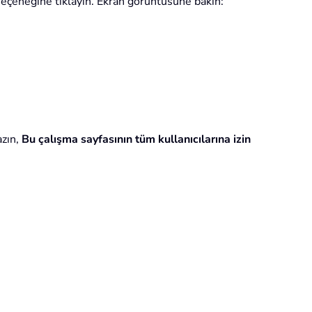
seçeneğine tıklayın. Ekran görüntüsüne bakın:
azın,
Bu çalışma sayfasının tüm kullanıcılarına izin