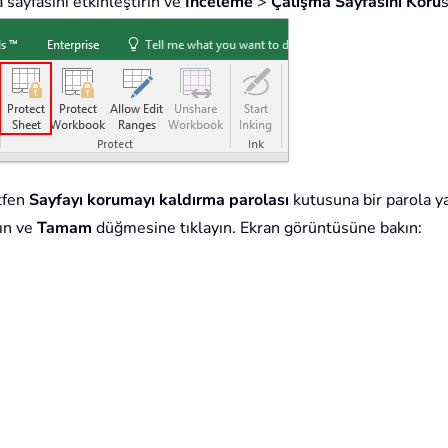
 sayfasını etkinleştirin ve
İnceleme
>
Çalışma Sayfasını Koru
tfen
Sayfayı korumayı kaldırma parolası
kutusuna bir parola y
rın ve
Tamam
düğmesine tıklayın. Ekran görüntüsüne bakın: