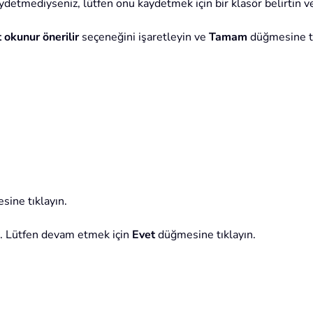
aydetmediyseniz, lütfen onu kaydetmek için bir klasör belirtin v
 okunur önerilir
seçeneğini işaretleyin ve
Tamam
düğmesine tı
sine tıklayın.
k. Lütfen devam etmek için
Evet
düğmesine tıklayın.