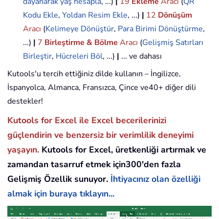
dayanarak yaş hesapla
, ...)
|
19
Ekleme
Aracı
(
QR
Kodu Ekle
,
Yoldan Resim Ekle
, ...)
|
12
Dönüşüm
Aracı
(
Kelimeye Dönüştür
,
Para Birimi Dönüştürme
,
...)
|
7
Birleştirme & Bölme
Aracı
(
Gelişmiş Satırları
Birleştir
,
Hücreleri Böl
, ...)
|
... ve dahası
Kutools'u tercih ettiğiniz dilde kullanın – İngilizce,
İspanyolca, Almanca, Fransızca, Çince ve40+ diğer dili
destekler!
Kutools for Excel ile Excel becerilerinizi
güçlendirin ve benzersiz bir verimlilik deneyimi
yaşayın.
Kutools for Excel, üretkenliği artırmak ve
zamandan tasarruf etmek için300'den fazla
Gelişmiş Özellik sunuyor.
İhtiyacınız olan özelliği
almak için buraya tıklayın...