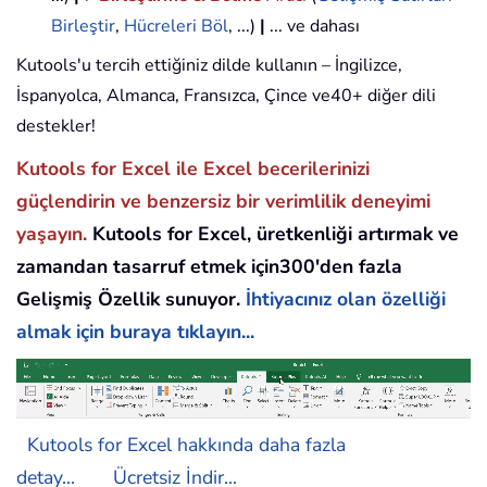
Birleştir
,
Hücreleri Böl
, ...)
|
... ve dahası
Kutools'u tercih ettiğiniz dilde kullanın – İngilizce,
İspanyolca, Almanca, Fransızca, Çince ve40+ diğer dili
destekler!
Kutools for Excel ile Excel becerilerinizi
güçlendirin ve benzersiz bir verimlilik deneyimi
yaşayın.
Kutools for Excel, üretkenliği artırmak ve
zamandan tasarruf etmek için300'den fazla
Gelişmiş Özellik sunuyor.
İhtiyacınız olan özelliği
almak için buraya tıklayın...
Kutools for Excel hakkında daha fazla
detay...
Ücretsiz İndir...