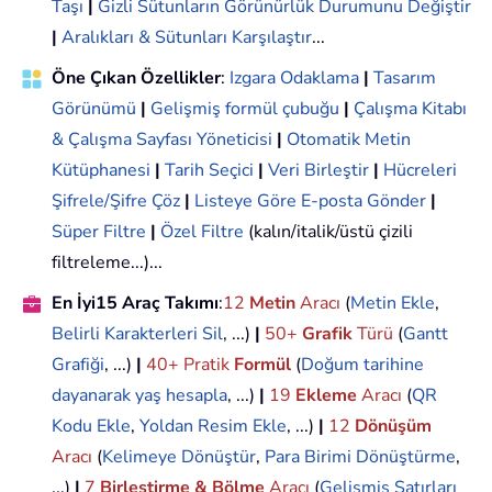
Taşı
|
Gizli Sütunların Görünürlük Durumunu Değiştir
|
Aralıkları & Sütunları Karşılaştır
...
Öne Çıkan Özellikler
:
Izgara Odaklama
|
Tasarım
Görünümü
|
Gelişmiş formül çubuğu
|
Çalışma Kitabı
& Çalışma Sayfası Yöneticisi
|
Otomatik Metin
Kütüphanesi
|
Tarih Seçici
|
Veri Birleştir
|
Hücreleri
Şifrele/Şifre Çöz
|
Listeye Göre E-posta Gönder
|
Süper Filtre
|
Özel Filtre
(kalın/italik/üstü çizili
filtreleme...)...
En İyi15 Araç Takımı
:
12
Metin
Aracı
(
Metin Ekle
,
Belirli Karakterleri Sil
, ...)
|
50+
Grafik
Türü
(
Gantt
Grafiği
, ...)
|
40+ Pratik
Formül
(
Doğum tarihine
dayanarak yaş hesapla
, ...)
|
19
Ekleme
Aracı
(
QR
Kodu Ekle
,
Yoldan Resim Ekle
, ...)
|
12
Dönüşüm
Aracı
(
Kelimeye Dönüştür
,
Para Birimi Dönüştürme
,
...)
|
7
Birleştirme & Bölme
Aracı
(
Gelişmiş Satırları