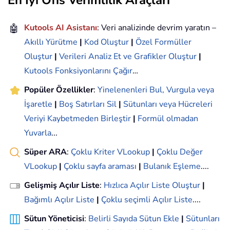
🤖
Kutools AI Asistanı
: Veri analizinde devrim yaratın –
Akıllı Yürütme
|
Kod Oluştur
|
Özel Formüller
Oluştur
|
Verileri Analiz Et ve Grafikler Oluştur
|
Kutools Fonksiyonlarını Çağır
…
Popüler Özellikler
:
Yinelenenleri Bul, Vurgula veya
İşaretle
|
Boş Satırları Sil
|
Sütunları veya Hücreleri
Veriyi Kaybetmeden Birleştir
|
Formül olmadan
Yuvarla
...
Süper ARA
:
Çoklu Kriter VLookup
|
Çoklu Değer
VLookup
|
Çoklu sayfa araması
|
Bulanık Eşleme
....
Gelişmiş Açılır Liste
:
Hızlıca Açılır Liste Oluştur
|
Bağımlı Açılır Liste
|
Çoklu seçimli Açılır Liste
....
Sütun Yöneticisi
:
Belirli Sayıda Sütun Ekle
|
Sütunları