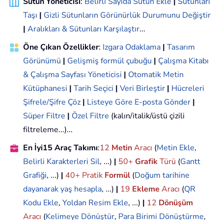
Sütun Yöneticisi
:
Belirli Sayıda Sütun Ekle
|
Sütunları
Taşı
|
Gizli Sütunların Görünürlük Durumunu Değiştir
|
Aralıkları & Sütunları Karşılaştır
...
Öne Çıkan Özellikler
:
Izgara Odaklama
|
Tasarım
Görünümü
|
Gelişmiş formül çubuğu
|
Çalışma Kitabı
& Çalışma Sayfası Yöneticisi
|
Otomatik Metin
Kütüphanesi
|
Tarih Seçici
|
Veri Birleştir
|
Hücreleri
Şifrele/Şifre Çöz
|
Listeye Göre E-posta Gönder
|
Süper Filtre
|
Özel Filtre
(kalın/italik/üstü çizili
filtreleme...)...
En İyi15 Araç Takımı
:
12
Metin
Aracı
(
Metin Ekle
,
Belirli Karakterleri Sil
, ...)
|
50+
Grafik
Türü
(
Gantt
Grafiği
, ...)
|
40+ Pratik
Formül
(
Doğum tarihine
dayanarak yaş hesapla
, ...)
|
19
Ekleme
Aracı
(
QR
Kodu Ekle
,
Yoldan Resim Ekle
, ...)
|
12
Dönüşüm
Aracı
(
Kelimeye Dönüştür
,
Para Birimi Dönüştürme
,