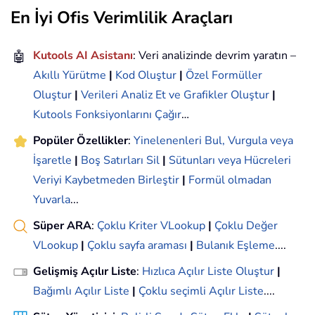
En İyi Ofis Verimlilik Araçları
🤖
Kutools AI Asistanı
: Veri analizinde devrim yaratın –
Akıllı Yürütme
|
Kod Oluştur
|
Özel Formüller
Oluştur
|
Verileri Analiz Et ve Grafikler Oluştur
|
Kutools Fonksiyonlarını Çağır
…
Popüler Özellikler
:
Yinelenenleri Bul, Vurgula veya
İşaretle
|
Boş Satırları Sil
|
Sütunları veya Hücreleri
Veriyi Kaybetmeden Birleştir
|
Formül olmadan
Yuvarla
...
Süper ARA
:
Çoklu Kriter VLookup
|
Çoklu Değer
VLookup
|
Çoklu sayfa araması
|
Bulanık Eşleme
....
Gelişmiş Açılır Liste
:
Hızlıca Açılır Liste Oluştur
|
Bağımlı Açılır Liste
|
Çoklu seçimli Açılır Liste
....