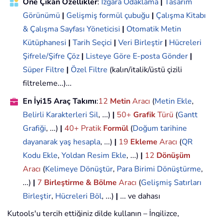
Öne Çıkan Özellikler
:
Izgara Odaklama
|
Tasarım
Görünümü
|
Gelişmiş formül çubuğu
|
Çalışma Kitabı
& Çalışma Sayfası Yöneticisi
|
Otomatik Metin
Kütüphanesi
|
Tarih Seçici
|
Veri Birleştir
|
Hücreleri
Şifrele/Şifre Çöz
|
Listeye Göre E-posta Gönder
|
Süper Filtre
|
Özel Filtre
(kalın/italik/üstü çizili
filtreleme...)...
En İyi15 Araç Takımı
:
12
Metin
Aracı
(
Metin Ekle
,
Belirli Karakterleri Sil
, ...)
|
50+
Grafik
Türü
(
Gantt
Grafiği
, ...)
|
40+ Pratik
Formül
(
Doğum tarihine
dayanarak yaş hesapla
, ...)
|
19
Ekleme
Aracı
(
QR
Kodu Ekle
,
Yoldan Resim Ekle
, ...)
|
12
Dönüşüm
Aracı
(
Kelimeye Dönüştür
,
Para Birimi Dönüştürme
,
...)
|
7
Birleştirme & Bölme
Aracı
(
Gelişmiş Satırları
Birleştir
,
Hücreleri Böl
, ...)
|
... ve dahası
Kutools'u tercih ettiğiniz dilde kullanın – İngilizce,