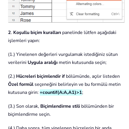
2
.
Koşullu biçim kuralları
panelinde lütfen aşağıdaki
işlemleri yapın:
(1.) Yinelenen değerleri vurgulamak istediğiniz sütun
verilerini
Uygula aralığı
metin kutusunda seçin;
(2.)
Hücreleri biçimlendir if
bölümünde, açılır listeden
Özel formül
seçeneğini belirleyin ve bu formülü metin
kutusuna girin:
=countif(A:A,A1)>1
;
(3.) Son olarak,
Biçimlendirme stili
bölümünden bir
biçimlendirme seçin.
(4.) Daha sonra, tüm yinelenen hücrelerin bir anda