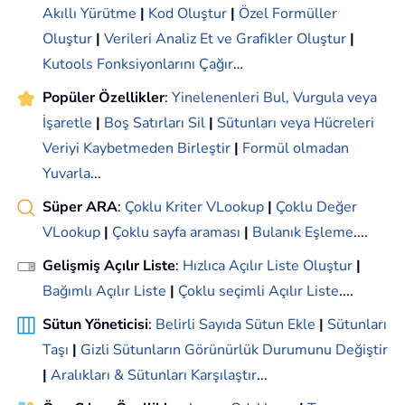
Akıllı Yürütme
|
Kod Oluştur
|
Özel Formüller
Oluştur
|
Verileri Analiz Et ve Grafikler Oluştur
|
Kutools Fonksiyonlarını Çağır
…
Popüler Özellikler
:
Yinelenenleri Bul, Vurgula veya
İşaretle
|
Boş Satırları Sil
|
Sütunları veya Hücreleri
Veriyi Kaybetmeden Birleştir
|
Formül olmadan
Yuvarla
...
Süper ARA
:
Çoklu Kriter VLookup
|
Çoklu Değer
VLookup
|
Çoklu sayfa araması
|
Bulanık Eşleme
....
Gelişmiş Açılır Liste
:
Hızlıca Açılır Liste Oluştur
|
Bağımlı Açılır Liste
|
Çoklu seçimli Açılır Liste
....
Sütun Yöneticisi
:
Belirli Sayıda Sütun Ekle
|
Sütunları
Taşı
|
Gizli Sütunların Görünürlük Durumunu Değiştir
|
Aralıkları & Sütunları Karşılaştır
...