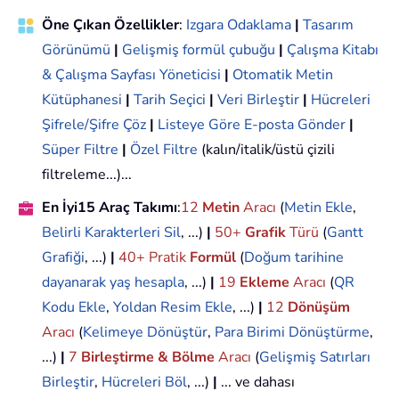
Öne Çıkan Özellikler
:
Izgara Odaklama
|
Tasarım
Görünümü
|
Gelişmiş formül çubuğu
|
Çalışma Kitabı
& Çalışma Sayfası Yöneticisi
|
Otomatik Metin
Kütüphanesi
|
Tarih Seçici
|
Veri Birleştir
|
Hücreleri
Şifrele/Şifre Çöz
|
Listeye Göre E-posta Gönder
|
Süper Filtre
|
Özel Filtre
(kalın/italik/üstü çizili
filtreleme...)...
En İyi15 Araç Takımı
:
12
Metin
Aracı
(
Metin Ekle
,
Belirli Karakterleri Sil
, ...)
|
50+
Grafik
Türü
(
Gantt
Grafiği
, ...)
|
40+ Pratik
Formül
(
Doğum tarihine
dayanarak yaş hesapla
, ...)
|
19
Ekleme
Aracı
(
QR
Kodu Ekle
,
Yoldan Resim Ekle
, ...)
|
12
Dönüşüm
Aracı
(
Kelimeye Dönüştür
,
Para Birimi Dönüştürme
,
...)
|
7
Birleştirme & Bölme
Aracı
(
Gelişmiş Satırları
Birleştir
,
Hücreleri Böl
, ...)
|
... ve dahası