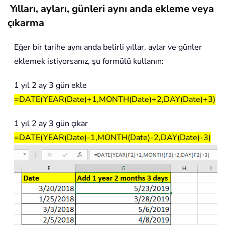
Yılları, ayları, günleri aynı anda ekleme veya
çıkarma
Eğer bir tarihe aynı anda belirli yıllar, aylar ve günler
eklemek istiyorsanız, şu formülü kullanın:
1 yıl 2 ay 3 gün ekle
=DATE(YEAR(Date)+1,MONTH(Date)+2,DAY(Date)+3)
1 yıl 2 ay 3 gün çıkar
=DATE(YEAR(Date)-1,MONTH(Date)-2,DAY(Date)-3)