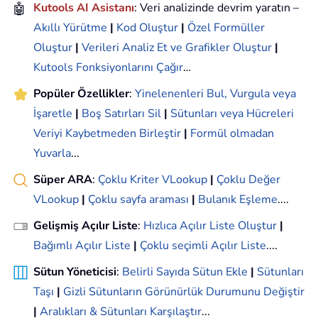
🤖
Kutools AI Asistanı
: Veri analizinde devrim yaratın –
Akıllı Yürütme
|
Kod Oluştur
|
Özel Formüller
Oluştur
|
Verileri Analiz Et ve Grafikler Oluştur
|
Kutools Fonksiyonlarını Çağır
…
Popüler Özellikler
:
Yinelenenleri Bul, Vurgula veya
İşaretle
|
Boş Satırları Sil
|
Sütunları veya Hücreleri
Veriyi Kaybetmeden Birleştir
|
Formül olmadan
Yuvarla
...
Süper ARA
:
Çoklu Kriter VLookup
|
Çoklu Değer
VLookup
|
Çoklu sayfa araması
|
Bulanık Eşleme
....
Gelişmiş Açılır Liste
:
Hızlıca Açılır Liste Oluştur
|
Bağımlı Açılır Liste
|
Çoklu seçimli Açılır Liste
....
Sütun Yöneticisi
:
Belirli Sayıda Sütun Ekle
|
Sütunları
Taşı
|
Gizli Sütunların Görünürlük Durumunu Değiştir
|
Aralıkları & Sütunları Karşılaştır
...