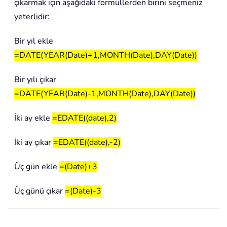
çıkarmak için aşağıdaki formüllerden birini seçmeniz
yeterlidir:
Bir yıl ekle
=DATE(YEAR(Date)+1,MONTH(Date),DAY(Date))
Bir yılı çıkar
=DATE(YEAR(Date)-1,MONTH(Date),DAY(Date))
İki ay ekle
=EDATE((date),2)
İki ay çıkar
=EDATE((date),-2)
Üç gün ekle
=(Date)+3
Üç günü çıkar
=(Date)-3