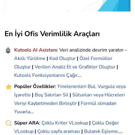
En İyi Ofis Verimlilik Araçları
🤖
Kutools AI Asistanı
: Veri analizinde devrim yaratın –
Akıllı Yürütme
|
Kod Oluştur
|
Özel Formüller
Oluştur
|
Verileri Analiz Et ve Grafikler Oluştur
|
Kutools Fonksiyonlarını Çağır
…
Popüler Özellikler
:
Yinelenenleri Bul, Vurgula veya
İşaretle
|
Boş Satırları Sil
|
Sütunları veya Hücreleri
Veriyi Kaybetmeden Birleştir
|
Formül olmadan
Yuvarla
...
Süper ARA
:
Çoklu Kriter VLookup
|
Çoklu Değer
VLookup
|
Çoklu sayfa araması
|
Bulanık Eşleme
....