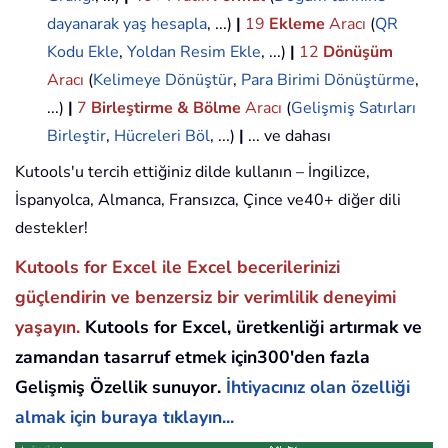
dayanarak yaş hesapla
, ...)
|
19
Ekleme
Aracı
(
QR
Kodu Ekle
,
Yoldan Resim Ekle
, ...)
|
12
Dönüşüm
Aracı
(
Kelimeye Dönüştür
,
Para Birimi Dönüştürme
,
...)
|
7
Birleştirme & Bölme
Aracı
(
Gelişmiş Satırları
Birleştir
,
Hücreleri Böl
, ...)
|
... ve dahası
Kutools'u tercih ettiğiniz dilde kullanın – İngilizce,
İspanyolca, Almanca, Fransızca, Çince ve40+ diğer dili
destekler!
Kutools for Excel ile Excel becerilerinizi
güçlendirin ve benzersiz bir verimlilik deneyimi
yaşayın.
Kutools for Excel, üretkenliği artırmak ve
zamandan tasarruf etmek için300'den fazla
Gelişmiş Özellik sunuyor.
İhtiyacınız olan özelliği
almak için buraya tıklayın...