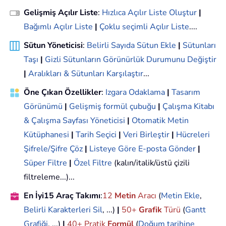
Gelişmiş Açılır Liste
:
Hızlıca Açılır Liste Oluştur
|
Bağımlı Açılır Liste
|
Çoklu seçimli Açılır Liste
....
Sütun Yöneticisi
:
Belirli Sayıda Sütun Ekle
|
Sütunları
Taşı
|
Gizli Sütunların Görünürlük Durumunu Değiştir
|
Aralıkları & Sütunları Karşılaştır
...
Öne Çıkan Özellikler
:
Izgara Odaklama
|
Tasarım
Görünümü
|
Gelişmiş formül çubuğu
|
Çalışma Kitabı
& Çalışma Sayfası Yöneticisi
|
Otomatik Metin
Kütüphanesi
|
Tarih Seçici
|
Veri Birleştir
|
Hücreleri
Şifrele/Şifre Çöz
|
Listeye Göre E-posta Gönder
|
Süper Filtre
|
Özel Filtre
(kalın/italik/üstü çizili
filtreleme...)...
En İyi15 Araç Takımı
:
12
Metin
Aracı
(
Metin Ekle
,
Belirli Karakterleri Sil
, ...)
|
50+
Grafik
Türü
(
Gantt
Grafiği
, ...)
|
40+ Pratik
Formül
(
Doğum tarihine