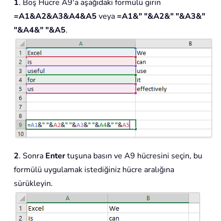
1
. Boş Hücre A9'a aşağıdaki formülü girin
=A1&A2&A3&A4&A5
veya
=A1&" "&A2&" "&A3&"
"&A4&" "&A5
.
2
. Sonra
Enter
tuşuna basın ve A9 hücresini seçin, bu
formülü uygulamak istediğiniz hücre aralığına
sürükleyin.