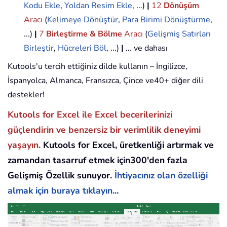
Kodu Ekle
,
Yoldan Resim Ekle
, ...)
|
12
Dönüşüm
Aracı
(
Kelimeye Dönüştür
,
Para Birimi Dönüştürme
,
...)
|
7
Birleştirme & Bölme
Aracı
(
Gelişmiş Satırları
Birleştir
,
Hücreleri Böl
, ...)
|
... ve dahası
Kutools'u tercih ettiğiniz dilde kullanın – İngilizce,
İspanyolca, Almanca, Fransızca, Çince ve40+ diğer dili
destekler!
Kutools for Excel ile Excel becerilerinizi
güçlendirin ve benzersiz bir verimlilik deneyimi
yaşayın.
Kutools for Excel, üretkenliği artırmak ve
zamandan tasarruf etmek için300'den fazla
Gelişmiş Özellik sunuyor.
İhtiyacınız olan özelliği
almak için buraya tıklayın...