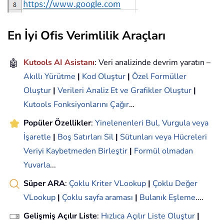
En İyi Ofis Verimlilik Araçları
🤖
Kutools AI Asistanı
: Veri analizinde devrim yaratın –
Akıllı Yürütme
|
Kod Oluştur
|
Özel Formüller
Oluştur
|
Verileri Analiz Et ve Grafikler Oluştur
|
Kutools Fonksiyonlarını Çağır
…
Popüler Özellikler
:
Yinelenenleri Bul, Vurgula veya
İşaretle
|
Boş Satırları Sil
|
Sütunları veya Hücreleri
Veriyi Kaybetmeden Birleştir
|
Formül olmadan
Yuvarla
...
Süper ARA
:
Çoklu Kriter VLookup
|
Çoklu Değer
VLookup
|
Çoklu sayfa araması
|
Bulanık Eşleme
....
Gelişmiş Açılır Liste
:
Hızlıca Açılır Liste Oluştur
|