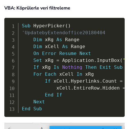
VBA: Köprülerle veri filtreleme
Copy
Sub
 HyperPicker
(
)
'UpdatebyExtendoffice20180404
Dim
 xRg 
As
 Range

Dim
 xCell 
As
 Range

On
Error
Resume
Next
Set
 xRg 
=
 Application
.
InputBox
(
"S
If
 xRg 
Is
Nothing
Then
Exit
Sub
For
Each
 xCell 
In
 xRg

If
 xCell
.
Hyperlinks
.
Count 
=
0
            xCell
.
EntireRow
.
Hidden 
=
End
If
Next
End
Sub