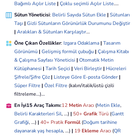
Bağımlı Açılır Liste
|
Çoklu seçimli Açılır Liste
....
Sütun Yöneticisi
:
Belirli Sayıda Sütun Ekle
|
Sütunları
Taşı
|
Gizli Sütunların Görünürlük Durumunu Değiştir
|
Aralıkları & Sütunları Karşılaştır
...
Öne Çıkan Özellikler
:
Izgara Odaklama
|
Tasarım
Görünümü
|
Gelişmiş formül çubuğu
|
Çalışma Kitabı
& Çalışma Sayfası Yöneticisi
|
Otomatik Metin
Kütüphanesi
|
Tarih Seçici
|
Veri Birleştir
|
Hücreleri
Şifrele/Şifre Çöz
|
Listeye Göre E-posta Gönder
|
Süper Filtre
|
Özel Filtre
(kalın/italik/üstü çizili
filtreleme...)...
En İyi15 Araç Takımı
:
12
Metin
Aracı
(
Metin Ekle
,
Belirli Karakterleri Sil
, ...)
|
50+
Grafik
Türü
(
Gantt
Grafiği
, ...)
|
40+ Pratik
Formül
(
Doğum tarihine
dayanarak yaş hesapla
, ...)
|
19
Ekleme
Aracı
(
QR