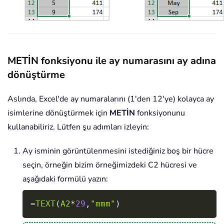
METİN fonksiyonu ile ay numarasını ay adına
dönüştürme
Aslında, Excel'de ay numaralarını (1'den 12'ye) kolayca ay
isimlerine dönüştürmek için
METİN
fonksiyonunu
kullanabiliriz. Lütfen şu adımları izleyin:
Ay isminin görüntülenmesini istediğiniz boş bir hücre
seçin, örneğin bizim örneğimizdeki C2 hücresi ve
aşağıdaki formülü yazın:
Copy
=
TEXT
(
A2
*
29
,
"mmm"
)