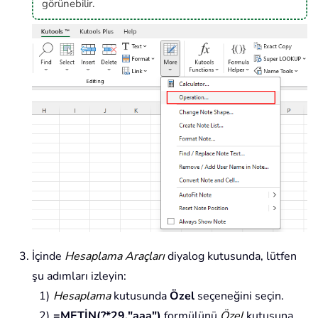
görünebilir.
İçinde
Hesaplama Araçları
diyalog kutusunda, lütfen
şu adımları izleyin:
Hesaplama
kutusunda
Özel
seçeneğini seçin.
=METİN(?*29,"aaa")
formülünü
Özel
kutusuna