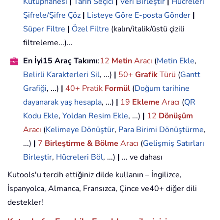
Kütüphanesi
|
Tarih Seçici
|
Veri Birleştir
|
Hücreleri
Şifrele/Şifre Çöz
|
Listeye Göre E-posta Gönder
|
Süper Filtre
|
Özel Filtre
(kalın/italik/üstü çizili
filtreleme...)...
En İyi15 Araç Takımı
:
12
Metin
Aracı
(
Metin Ekle
,
Belirli Karakterleri Sil
, ...)
|
50+
Grafik
Türü
(
Gantt
Grafiği
, ...)
|
40+ Pratik
Formül
(
Doğum tarihine
dayanarak yaş hesapla
, ...)
|
19
Ekleme
Aracı
(
QR
Kodu Ekle
,
Yoldan Resim Ekle
, ...)
|
12
Dönüşüm
Aracı
(
Kelimeye Dönüştür
,
Para Birimi Dönüştürme
,
...)
|
7
Birleştirme & Bölme
Aracı
(
Gelişmiş Satırları
Birleştir
,
Hücreleri Böl
, ...)
|
... ve dahası
Kutools'u tercih ettiğiniz dilde kullanın – İngilizce,
İspanyolca, Almanca, Fransızca, Çince ve40+ diğer dili
destekler!