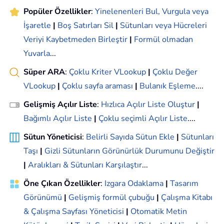
Popüler Özellikler
:
Yinelenenleri Bul, Vurgula veya
İşaretle
|
Boş Satırları Sil
|
Sütunları veya Hücreleri
Veriyi Kaybetmeden Birleştir
|
Formül olmadan
Yuvarla
...
Süper ARA
:
Çoklu Kriter VLookup
|
Çoklu Değer
VLookup
|
Çoklu sayfa araması
|
Bulanık Eşleme
....
Gelişmiş Açılır Liste
:
Hızlıca Açılır Liste Oluştur
|
Bağımlı Açılır Liste
|
Çoklu seçimli Açılır Liste
....
Sütun Yöneticisi
:
Belirli Sayıda Sütun Ekle
|
Sütunları
Taşı
|
Gizli Sütunların Görünürlük Durumunu Değiştir
|
Aralıkları & Sütunları Karşılaştır
...
Öne Çıkan Özellikler
:
Izgara Odaklama
|
Tasarım
Görünümü
|
Gelişmiş formül çubuğu
|
Çalışma Kitabı
& Çalışma Sayfası Yöneticisi
|
Otomatik Metin