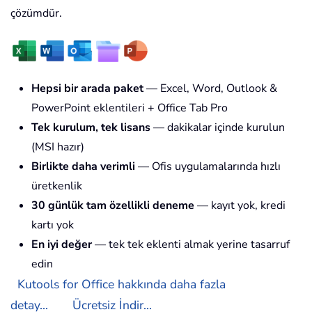
çözümdür.
Hepsi bir arada paket
— Excel, Word, Outlook &
PowerPoint eklentileri + Office Tab Pro
Tek kurulum, tek lisans
— dakikalar içinde kurulun
(MSI hazır)
Birlikte daha verimli
— Ofis uygulamalarında hızlı
üretkenlik
30 günlük tam özellikli deneme
— kayıt yok, kredi
kartı yok
En iyi değer
— tek tek eklenti almak yerine tasarruf
edin
Kutools for Office hakkında daha fazla
detay...
Ücretsiz İndir...