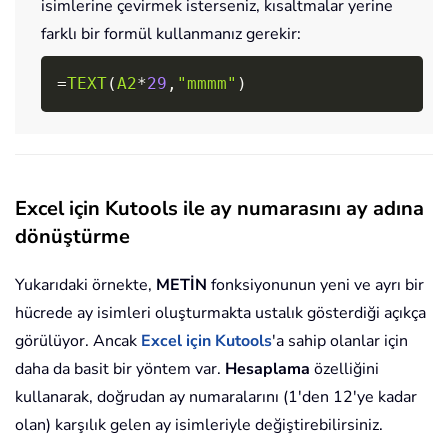
isimlerine çevirmek isterseniz, kısaltmalar yerine
farklı bir formül kullanmanız gerekir:
Copy
=
TEXT
(
A2
*
29
,
"mmmm"
)
Excel için Kutools ile ay numarasını ay adına
dönüştürme
Yukarıdaki örnekte,
METİN
fonksiyonunun yeni ve ayrı bir
hücrede ay isimleri oluşturmakta ustalık gösterdiği açıkça
görülüyor. Ancak
Excel için Kutools
'a sahip olanlar için
daha da basit bir yöntem var.
Hesaplama
özelliğini
kullanarak, doğrudan ay numaralarını (1'den 12'ye kadar
olan) karşılık gelen ay isimleriyle değiştirebilirsiniz.