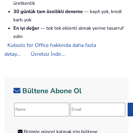
üretkenlik
30 günlük tam özellikli deneme
— kayıt yok, kredi
kartı yok
En iyi değer
— tek tek eklenti almak yerine tasarruf
edin
Kutools for Office hakkında daha fazla
detay...
Ücretsiz İndir...
Bültene Abone Ol
Bizimle güncel kalmak için bültene