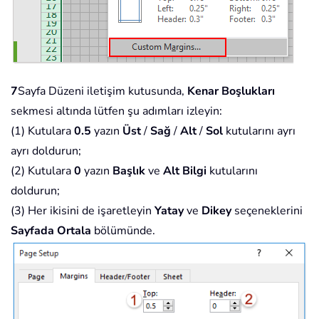
7
Sayfa Düzeni iletişim kutusunda,
Kenar Boşlukları
sekmesi altında lütfen şu adımları izleyin:
(1) Kutulara
0.5
yazın
Üst
/
Sağ
/
Alt
/
Sol
kutularını ayrı
ayrı doldurun;
(2) Kutulara
0
yazın
Başlık
ve
Alt Bilgi
kutularını
doldurun;
(3) Her ikisini de işaretleyin
Yatay
ve
Dikey
seçeneklerini
Sayfada Ortala
bölümünde.