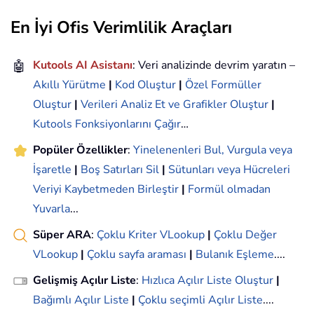
En İyi Ofis Verimlilik Araçları
🤖
Kutools AI Asistanı
: Veri analizinde devrim yaratın –
Akıllı Yürütme
|
Kod Oluştur
|
Özel Formüller
Oluştur
|
Verileri Analiz Et ve Grafikler Oluştur
|
Kutools Fonksiyonlarını Çağır
…
Popüler Özellikler
:
Yinelenenleri Bul, Vurgula veya
İşaretle
|
Boş Satırları Sil
|
Sütunları veya Hücreleri
Veriyi Kaybetmeden Birleştir
|
Formül olmadan
Yuvarla
...
Süper ARA
:
Çoklu Kriter VLookup
|
Çoklu Değer
VLookup
|
Çoklu sayfa araması
|
Bulanık Eşleme
....
Gelişmiş Açılır Liste
:
Hızlıca Açılır Liste Oluştur
|
Bağımlı Açılır Liste
|
Çoklu seçimli Açılır Liste
....