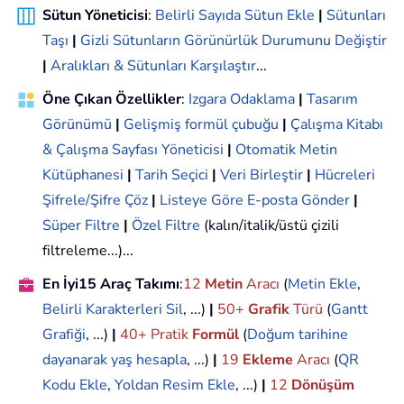
Sütun Yöneticisi
:
Belirli Sayıda Sütun Ekle
|
Sütunları
Taşı
|
Gizli Sütunların Görünürlük Durumunu Değiştir
|
Aralıkları & Sütunları Karşılaştır
...
Öne Çıkan Özellikler
:
Izgara Odaklama
|
Tasarım
Görünümü
|
Gelişmiş formül çubuğu
|
Çalışma Kitabı
& Çalışma Sayfası Yöneticisi
|
Otomatik Metin
Kütüphanesi
|
Tarih Seçici
|
Veri Birleştir
|
Hücreleri
Şifrele/Şifre Çöz
|
Listeye Göre E-posta Gönder
|
Süper Filtre
|
Özel Filtre
(kalın/italik/üstü çizili
filtreleme...)...
En İyi15 Araç Takımı
:
12
Metin
Aracı
(
Metin Ekle
,
Belirli Karakterleri Sil
, ...)
|
50+
Grafik
Türü
(
Gantt
Grafiği
, ...)
|
40+ Pratik
Formül
(
Doğum tarihine
dayanarak yaş hesapla
, ...)
|
19
Ekleme
Aracı
(
QR
Kodu Ekle
,
Yoldan Resim Ekle
, ...)
|
12
Dönüşüm