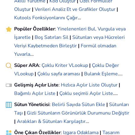
Akıllı Yürütme
|
Kod Oluştur
|
Özel Formüller
Oluştur
|
Verileri Analiz Et ve Grafikler Oluştur
|
Kutools Fonksiyonlarını Çağır
…
Popüler Özellikler
:
Yinelenenleri Bul, Vurgula veya
İşaretle
|
Boş Satırları Sil
|
Sütunları veya Hücreleri
Veriyi Kaybetmeden Birleştir
|
Formül olmadan
Yuvarla
...
Süper ARA
:
Çoklu Kriter VLookup
|
Çoklu Değer
VLookup
|
Çoklu sayfa araması
|
Bulanık Eşleme
....
Gelişmiş Açılır Liste
:
Hızlıca Açılır Liste Oluştur
|
Bağımlı Açılır Liste
|
Çoklu seçimli Açılır Liste
....
Sütun Yöneticisi
:
Belirli Sayıda Sütun Ekle
|
Sütunları
Taşı
|
Gizli Sütunların Görünürlük Durumunu Değiştir
|
Aralıkları & Sütunları Karşılaştır
...
Öne Çıkan Özellikler
:
Izgara Odaklama
|
Tasarım