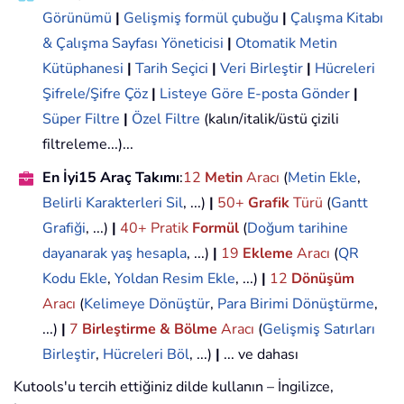
Görünümü
|
Gelişmiş formül çubuğu
|
Çalışma Kitabı
& Çalışma Sayfası Yöneticisi
|
Otomatik Metin
Kütüphanesi
|
Tarih Seçici
|
Veri Birleştir
|
Hücreleri
Şifrele/Şifre Çöz
|
Listeye Göre E-posta Gönder
|
Süper Filtre
|
Özel Filtre
(kalın/italik/üstü çizili
filtreleme...)...
En İyi15 Araç Takımı
:
12
Metin
Aracı
(
Metin Ekle
,
Belirli Karakterleri Sil
, ...)
|
50+
Grafik
Türü
(
Gantt
Grafiği
, ...)
|
40+ Pratik
Formül
(
Doğum tarihine
dayanarak yaş hesapla
, ...)
|
19
Ekleme
Aracı
(
QR
Kodu Ekle
,
Yoldan Resim Ekle
, ...)
|
12
Dönüşüm
Aracı
(
Kelimeye Dönüştür
,
Para Birimi Dönüştürme
,
...)
|
7
Birleştirme & Bölme
Aracı
(
Gelişmiş Satırları
Birleştir
,
Hücreleri Böl
, ...)
|
... ve dahası
Kutools'u tercih ettiğiniz dilde kullanın – İngilizce,