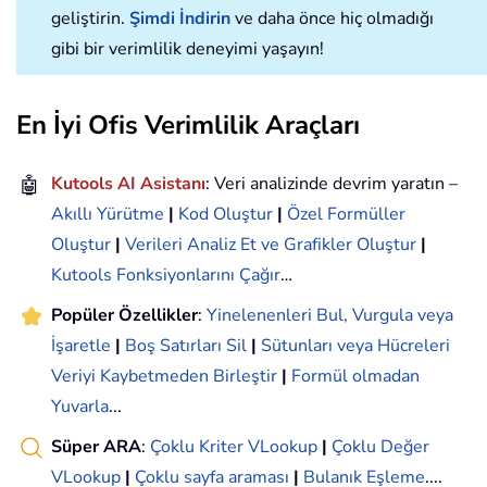
geliştirin.
Şimdi İndirin
ve daha önce hiç olmadığı
gibi bir verimlilik deneyimi yaşayın!
En İyi Ofis Verimlilik Araçları
🤖
Kutools AI Asistanı
: Veri analizinde devrim yaratın –
Akıllı Yürütme
|
Kod Oluştur
|
Özel Formüller
Oluştur
|
Verileri Analiz Et ve Grafikler Oluştur
|
Kutools Fonksiyonlarını Çağır
…
Popüler Özellikler
:
Yinelenenleri Bul, Vurgula veya
İşaretle
|
Boş Satırları Sil
|
Sütunları veya Hücreleri
Veriyi Kaybetmeden Birleştir
|
Formül olmadan
Yuvarla
...
Süper ARA
:
Çoklu Kriter VLookup
|
Çoklu Değer
VLookup
|
Çoklu sayfa araması
|
Bulanık Eşleme
....