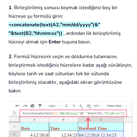
1
. Birleştirilmiş sonucu koymak istediğiniz boş bir
hücreye şu formülü girin:
=concatenate(text(A2,"mm/dd/yyyy")&"
"&text(B2,"hh:mm:ss"))
, ardından ilk birleştirilmiş
hücreyi almak için
Enter
tuşuna basın.
2
. Formül hücresini seçin ve doldurma tutamacını,
birleştirmek istediğiniz hücrelere kadar aşağı sürükleyin,
böylece tarih ve saat sütunları tek bir sütunda
birleştirilmiş olacaktır, aşağıdaki ekran görüntüsüne
bakın: