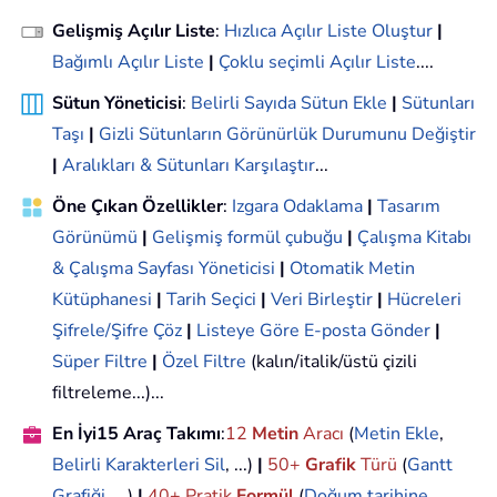
Gelişmiş Açılır Liste
:
Hızlıca Açılır Liste Oluştur
|
Bağımlı Açılır Liste
|
Çoklu seçimli Açılır Liste
....
Sütun Yöneticisi
:
Belirli Sayıda Sütun Ekle
|
Sütunları
Taşı
|
Gizli Sütunların Görünürlük Durumunu Değiştir
|
Aralıkları & Sütunları Karşılaştır
...
Öne Çıkan Özellikler
:
Izgara Odaklama
|
Tasarım
Görünümü
|
Gelişmiş formül çubuğu
|
Çalışma Kitabı
& Çalışma Sayfası Yöneticisi
|
Otomatik Metin
Kütüphanesi
|
Tarih Seçici
|
Veri Birleştir
|
Hücreleri
Şifrele/Şifre Çöz
|
Listeye Göre E-posta Gönder
|
Süper Filtre
|
Özel Filtre
(kalın/italik/üstü çizili
filtreleme...)...
En İyi15 Araç Takımı
:
12
Metin
Aracı
(
Metin Ekle
,
Belirli Karakterleri Sil
, ...)
|
50+
Grafik
Türü
(
Gantt
Grafiği
, ...)
|
40+ Pratik
Formül
(
Doğum tarihine