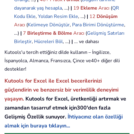
dayanarak yaş hesapla
, ...)
|
19
Ekleme
Aracı
(
QR
Kodu Ekle
,
Yoldan Resim Ekle
, ...)
|
12
Dönüşüm
Aracı
(
Kelimeye Dönüştür
,
Para Birimi Dönüştürme
,
...)
|
7
Birleştirme & Bölme
Aracı
(
Gelişmiş Satırları
Birleştir
,
Hücreleri Böl
, ...)
|
... ve dahası
Kutools'u tercih ettiğiniz dilde kullanın – İngilizce,
İspanyolca, Almanca, Fransızca, Çince ve40+ diğer dili
destekler!
Kutools for Excel ile Excel becerilerinizi
güçlendirin ve benzersiz bir verimlilik deneyimi
yaşayın.
Kutools for Excel, üretkenliği artırmak ve
zamandan tasarruf etmek için300'den fazla
Gelişmiş Özellik sunuyor.
İhtiyacınız olan özelliği
almak için buraya tıklayın...