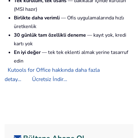
Tek kurulum, tek lisans
— dakikalar içinde kurulun
(MSI hazır)
Birlikte daha verimli
— Ofis uygulamalarında hızlı
üretkenlik
30 günlük tam özellikli deneme
— kayıt yok, kredi
kartı yok
En iyi değer
— tek tek eklenti almak yerine tasarruf
edin
Kutools for Office hakkında daha fazla
detay...
Ücretsiz İndir...