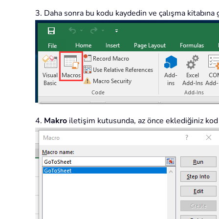
3. Daha sonra bu kodu kaydedin ve çalışma kitabına g
4.
Makro
iletişim kutusunda, az önce eklediğiniz kod 