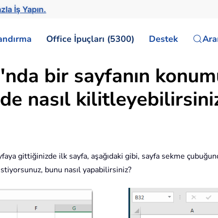
zla İş Yapın.
landırma
Office İpuçları (5300)
Destek
Ar
ı'nda bir sayfanın konu
e nasıl kilitleyebilirsini
yfaya gittiğinizde ilk sayfa, aşağıdaki gibi, sayfa sekme çubuğu
tiyorsunuz, bunu nasıl yapabilirsiniz?