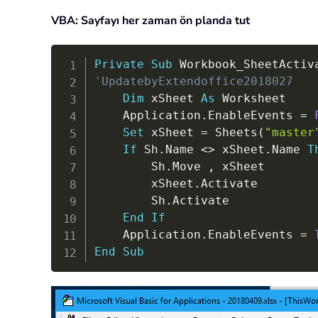
VBA: Sayfayı her zaman ön planda tut
Private
Sub
 Workbook_SheetActiv
'UpdatebyExtendoffice2018027
Dim
 xSheet 
As
 Worksheet

    Application
.
EnableEvents 
=
Set
 xSheet 
=
 Sheets
(
"master
If
 Sh
.
Name 
<
>
 xSheet
.
Name 
T
        Sh
.
Move 
,
 xSheet

        xSheet
.
Activate

        Sh
.
Activate

End
If
    Application
.
EnableEvents 
=
End
Sub