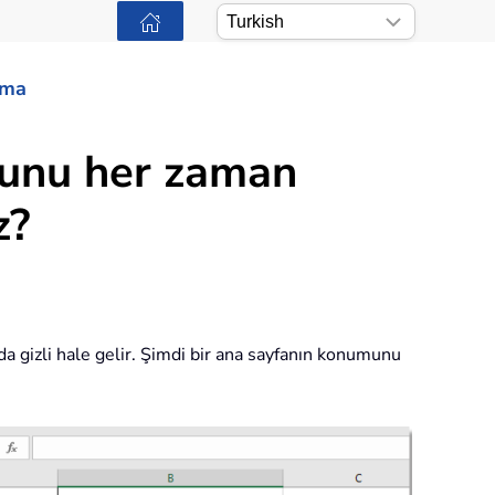
ama
munu her zaman
z?
nda gizli hale gelir. Şimdi bir ana sayfanın konumunu