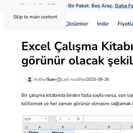
Kutools
for
Office
— Bir Paket. Beş Araç.
Daha Fa
Skip to main content
ExtendOffice
Çözümler
İndir
Fiyat
Excel Çalışma Kitab
görünür olacak şekild
Author
Sun
•
Last modified
2025-08-26
Bir çalışma kitabında birden fazla sayfa varsa, son sa
kilitlemek ve her zaman görünür olmasını sağlamak is