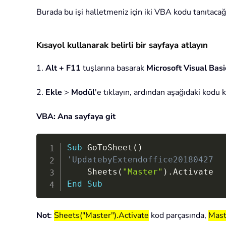
Burada bu işi halletmeniz için iki VBA kodu tanıtaca
Kısayol kullanarak belirli bir sayfaya atlayın
1.
Alt + F11
tuşlarına basarak
Microsoft Visual Bas
2.
Ekle
>
Modül
'e tıklayın, ardından aşağıdaki kodu 
VBA: Ana sayfaya git
Sub
 GoToSheet
(
)
'UpdatebyExtendoffice20180427
    Sheets
(
"Master"
)
.
End
Sub
Not
:
Sheets("Master").Activate
kod parçasında,
Mast