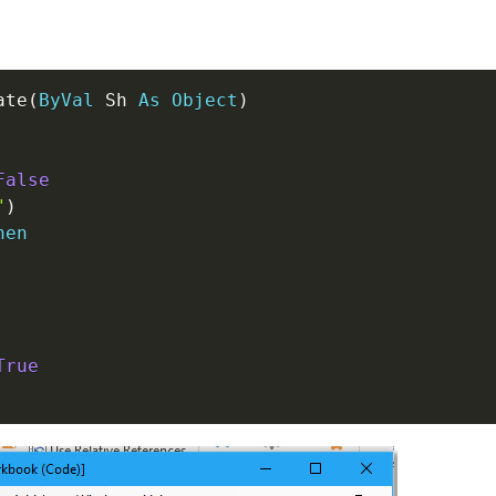
ate
(
ByVal
 Sh 
As
Object
)
False
"
)
hen
True