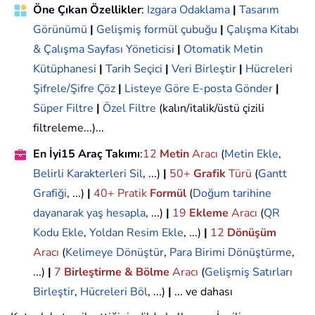
Öne Çıkan Özellikler
:
Izgara Odaklama
|
Tasarım
Görünümü
|
Gelişmiş formül çubuğu
|
Çalışma Kitabı
& Çalışma Sayfası Yöneticisi
|
Otomatik Metin
Kütüphanesi
|
Tarih Seçici
|
Veri Birleştir
|
Hücreleri
Şifrele/Şifre Çöz
|
Listeye Göre E-posta Gönder
|
Süper Filtre
|
Özel Filtre
(kalın/italik/üstü çizili
filtreleme...)...
En İyi15 Araç Takımı
:
12
Metin
Aracı
(
Metin Ekle
,
Belirli Karakterleri Sil
, ...)
|
50+
Grafik
Türü
(
Gantt
Grafiği
, ...)
|
40+ Pratik
Formül
(
Doğum tarihine
dayanarak yaş hesapla
, ...)
|
19
Ekleme
Aracı
(
QR
Kodu Ekle
,
Yoldan Resim Ekle
, ...)
|
12
Dönüşüm
Aracı
(
Kelimeye Dönüştür
,
Para Birimi Dönüştürme
,
...)
|
7
Birleştirme & Bölme
Aracı
(
Gelişmiş Satırları
Birleştir
,
Hücreleri Böl
, ...)
|
... ve dahası