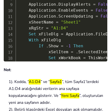
    Application
.
DisplayAlerts 
=
False
    Application
.
EnableEvents 
=
False
    Application
.
ScreenUpdating 
=
Fals
    xSheetName 
=
"Sheet1"
    xRgStr 
=
"A1:D4"
Set
 xFileDlg 
=
 Application
.
FileDi
With
 xFileDlg

If
.
Show 
=
-
1
Then
            xSelItem 
=
.
SelectedItems
Set
 xWorkBook 
=
 ThisWorkbo
Set
 xSheet 
=
 xWorkBook
.
Sh
Not
:
If
 xSheet 
Is
Nothing
Then
                xWorkBook
.
Sheets
.
Add
(
1). Kodda, “
A1:D4
” ve “
Sayfa1
”, tüm Sayfa1’lerdeki
Set
 xSheet 
=
 xWorkBoo
End
If
A1:D4 aralığındaki verilerin ana sayfaya
            xFileName 
=
 Dir
(
xSelItem 
kopyalanacağını gösterir. Ve “
Yeni Sayfa
”, oluşturulan
If
 xFileName 
=
""
Then
Ex
yeni ana sayfanın adıdır.
Do
Until
 xFileName 
=
""
2). Belirli klasördeki Excel dosyaları açık olmamalıdır.