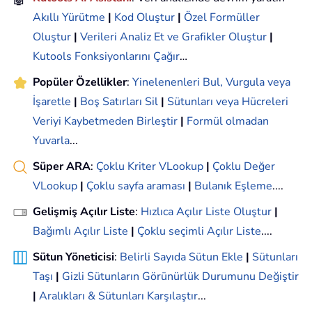
Akıllı Yürütme
|
Kod Oluştur
|
Özel Formüller
Oluştur
|
Verileri Analiz Et ve Grafikler Oluştur
|
Kutools Fonksiyonlarını Çağır
…
Popüler Özellikler
:
Yinelenenleri Bul, Vurgula veya
İşaretle
|
Boş Satırları Sil
|
Sütunları veya Hücreleri
Veriyi Kaybetmeden Birleştir
|
Formül olmadan
Yuvarla
...
Süper ARA
:
Çoklu Kriter VLookup
|
Çoklu Değer
VLookup
|
Çoklu sayfa araması
|
Bulanık Eşleme
....
Gelişmiş Açılır Liste
:
Hızlıca Açılır Liste Oluştur
|
Bağımlı Açılır Liste
|
Çoklu seçimli Açılır Liste
....
Sütun Yöneticisi
:
Belirli Sayıda Sütun Ekle
|
Sütunları
Taşı
|
Gizli Sütunların Görünürlük Durumunu Değiştir
|
Aralıkları & Sütunları Karşılaştır
...