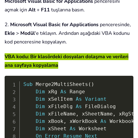
Microsoft Visual Basic for Applications
penceresini
açmak için
Alt
+
F11
tuşlarına basın.
2.
Microsoft Visual Basic for Applications
penceresinde,
Ekle
>
Modül
'e tıklayın. Ardından aşağıdaki VBA kodunu
kod penceresine kopyalayın.
VBA kodu: Bir klasördeki dosyaları dolaşma ve verileri
ana sayfaya kopyalama
Copy
Sub
 Merge2MultiSheets
(
)
Dim
 xRg 
As
 Range

Dim
 xSelItem 
As
Variant
Dim
 xFileDlg 
As
 FileDialog

Dim
 xFileName
,
 xSheetName
,
 xRgStr
Dim
 xBook
,
 xWorkBook 
As
 Workbook

Dim
 xSheet 
As
 Worksheet

On
Error
Resume
Next