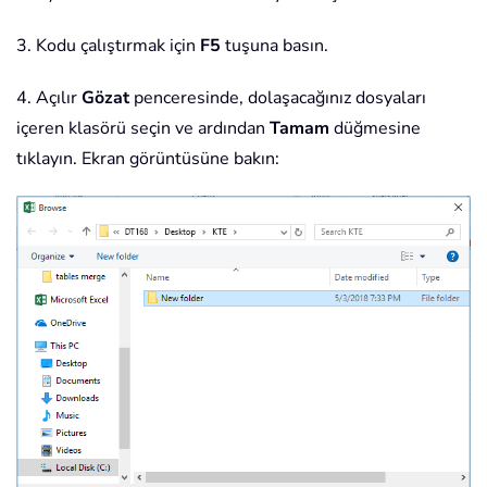
Set
 xBook 
=
 Workbooks
.
Set
 xRg 
=
 xBook
.
Works
3. Kodu çalıştırmak için
F5
tuşuna basın.
                xRg
.
Copy xSheet
.
Range
                xFileName 
=
 Dir
(
)
4. Açılır
Gözat
penceresinde, dolaşacağınız dosyaları
                xBook
.
Close

içeren klasörü seçin ve ardından
Tamam
düğmesine
Loop
tıklayın. Ekran görüntüsüne bakın:
End
If
End
With
    Application
.
DisplayAlerts 
=
True
    Application
.
EnableEvents 
=
True
    Application
.
ScreenUpdating 
=
True
End
Sub