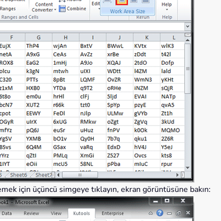
ek için üçüncü simgeye tıklayın, ekran görüntüsüne bakın: