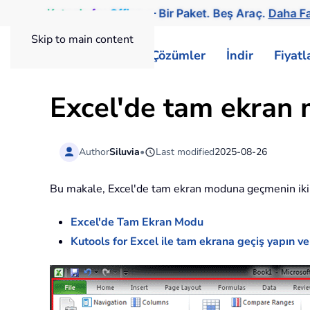
Kutools
for
Office
— Bir Paket. Beş Araç.
Daha Fa
Skip to main content
ExtendOffice
Çözümler
İndir
Fiyat
Excel'de tam ekran 
Author
Siluvia
•
Last modified
2025-08-26
Bu makale, Excel'de tam ekran moduna geçmenin iki yol
Excel'de Tam Ekran Modu
Kutools for Excel ile tam ekrana geçiş yapın ve