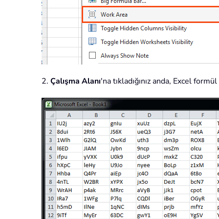
2.
Çalışma Alanı
'na tıkladığınız anda, Excel form