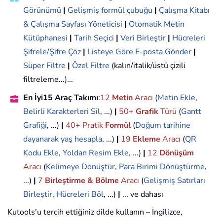
Görünümü
|
Gelişmiş formül çubuğu
|
Çalışma Kitabı
& Çalışma Sayfası Yöneticisi
|
Otomatik Metin
Kütüphanesi
|
Tarih Seçici
|
Veri Birleştir
|
Hücreleri
Şifrele/Şifre Çöz
|
Listeye Göre E-posta Gönder
|
Süper Filtre
|
Özel Filtre
(kalın/italik/üstü çizili
filtreleme...)...
En İyi15 Araç Takımı
:
12
Metin
Aracı
(
Metin Ekle
,
Belirli Karakterleri Sil
, ...)
|
50+
Grafik
Türü
(
Gantt
Grafiği
, ...)
|
40+ Pratik
Formül
(
Doğum tarihine
dayanarak yaş hesapla
, ...)
|
19
Ekleme
Aracı
(
QR
Kodu Ekle
,
Yoldan Resim Ekle
, ...)
|
12
Dönüşüm
Aracı
(
Kelimeye Dönüştür
,
Para Birimi Dönüştürme
,
...)
|
7
Birleştirme & Bölme
Aracı
(
Gelişmiş Satırları
Birleştir
,
Hücreleri Böl
, ...)
|
... ve dahası
Kutools'u tercih ettiğiniz dilde kullanın – İngilizce,