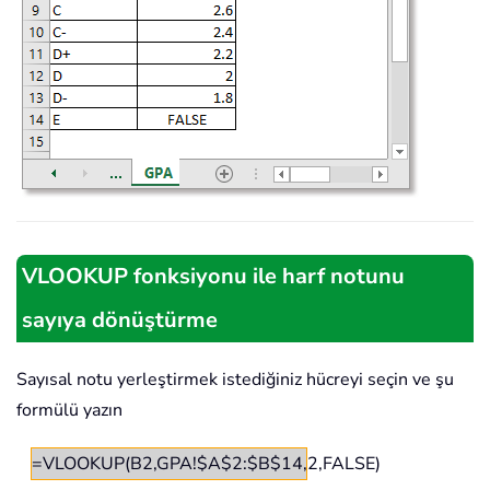
VLOOKUP fonksiyonu ile harf notunu
sayıya dönüştürme
Sayısal notu yerleştirmek istediğiniz hücreyi seçin ve şu
formülü yazın
=VLOOKUP(B2,GPA!$A$2:$B$14,2,FALSE)