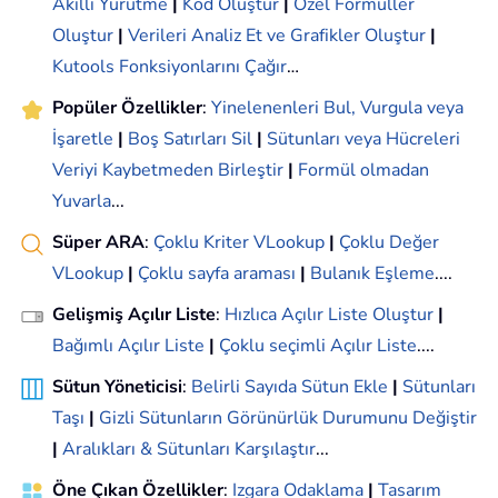
Akıllı Yürütme
|
Kod Oluştur
|
Özel Formüller
Oluştur
|
Verileri Analiz Et ve Grafikler Oluştur
|
Kutools Fonksiyonlarını Çağır
…
Popüler Özellikler
:
Yinelenenleri Bul, Vurgula veya
İşaretle
|
Boş Satırları Sil
|
Sütunları veya Hücreleri
Veriyi Kaybetmeden Birleştir
|
Formül olmadan
Yuvarla
...
Süper ARA
:
Çoklu Kriter VLookup
|
Çoklu Değer
VLookup
|
Çoklu sayfa araması
|
Bulanık Eşleme
....
Gelişmiş Açılır Liste
:
Hızlıca Açılır Liste Oluştur
|
Bağımlı Açılır Liste
|
Çoklu seçimli Açılır Liste
....
Sütun Yöneticisi
:
Belirli Sayıda Sütun Ekle
|
Sütunları
Taşı
|
Gizli Sütunların Görünürlük Durumunu Değiştir
|
Aralıkları & Sütunları Karşılaştır
...
Öne Çıkan Özellikler
:
Izgara Odaklama
|
Tasarım