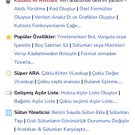
🤖
Kutools AI Asistanı
: Veri analizinde devrim yaratın –
Akıllı Yürütme
|
Kod Oluştur
|
Özel Formüller
Oluştur
|
Verileri Analiz Et ve Grafikler Oluştur
|
Kutools Fonksiyonlarını Çağır
…
Popüler Özellikler
:
Yinelenenleri Bul, Vurgula veya
İşaretle
|
Boş Satırları Sil
|
Sütunları veya Hücreleri
Veriyi Kaybetmeden Birleştir
|
Formül olmadan
Yuvarla
...
Süper ARA
:
Çoklu Kriter VLookup
|
Çoklu Değer
VLookup
|
Çoklu sayfa araması
|
Bulanık Eşleme
....
Gelişmiş Açılır Liste
:
Hızlıca Açılır Liste Oluştur
|
Bağımlı Açılır Liste
|
Çoklu seçimli Açılır Liste
....
Sütun Yöneticisi
:
Belirli Sayıda Sütun Ekle
|
Sütunları
Taşı
|
Gizli Sütunların Görünürlük Durumunu Değiştir
|
Aralıkları & Sütunları Karşılaştır
...