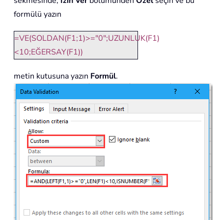
sekmesinde,
İzin Ver
bölümünden
Özel
seçin ve bu
formülü yazın
=VE(SOLDAN(F1;1)>="0";UZUNLUK(F1)
<10;EĞERSAY(F1))
metin kutusuna yazın
Formül
.