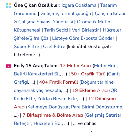
Öne Çıkan Özellikler
:
Izgara Odaklama
|
Tasarım
Görünümü
|
Gelişmiş formül çubuğu
|
Çalışma Kitabı
& Çalışma Sayfası Yöneticisi
|
Otomatik Metin
Kütüphanesi
|
Tarih Seçici
|
Veri Birleştir
|
Hücreleri
Şifrele/Şifre Çöz
|
Listeye Göre E-posta Gönder
|
Süper Filtre
|
Özel Filtre
(kalın/italik/üstü çizili
filtreleme...)...
En İyi15 Araç Takımı
:
12
Metin
Aracı
(
Metin Ekle
,
Belirli Karakterleri Sil
, ...)
|
50+
Grafik
Türü
(
Gantt
Grafiği
, ...)
|
40+ Pratik
Formül
(
Doğum tarihine
dayanarak yaş hesapla
, ...)
|
19
Ekleme
Aracı
(
QR
Kodu Ekle
,
Yoldan Resim Ekle
, ...)
|
12
Dönüşüm
Aracı
(
Kelimeye Dönüştür
,
Para Birimi Dönüştürme
,
...)
|
7
Birleştirme & Bölme
Aracı
(
Gelişmiş Satırları
Birleştir
,
Hücreleri Böl
, ...)
|
... ve dahası