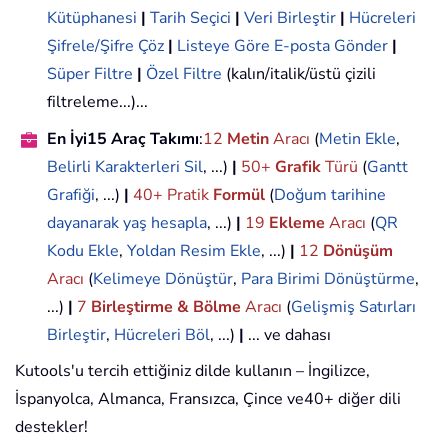
Kütüphanesi
|
Tarih Seçici
|
Veri Birleştir
|
Hücreleri
Şifrele/Şifre Çöz
|
Listeye Göre E-posta Gönder
|
Süper Filtre
|
Özel Filtre
(kalın/italik/üstü çizili
filtreleme...)...
En İyi15 Araç Takımı
:
12
Metin
Aracı
(
Metin Ekle
,
Belirli Karakterleri Sil
, ...)
|
50+
Grafik
Türü
(
Gantt
Grafiği
, ...)
|
40+ Pratik
Formül
(
Doğum tarihine
dayanarak yaş hesapla
, ...)
|
19
Ekleme
Aracı
(
QR
Kodu Ekle
,
Yoldan Resim Ekle
, ...)
|
12
Dönüşüm
Aracı
(
Kelimeye Dönüştür
,
Para Birimi Dönüştürme
,
...)
|
7
Birleştirme & Bölme
Aracı
(
Gelişmiş Satırları
Birleştir
,
Hücreleri Böl
, ...)
|
... ve dahası
Kutools'u tercih ettiğiniz dilde kullanın – İngilizce,
İspanyolca, Almanca, Fransızca, Çince ve40+ diğer dili
destekler!