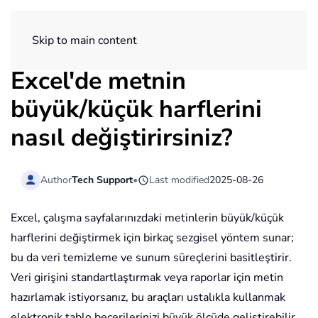
ExtendOffice
Skip to main content
Excel'de metnin
büyük/küçük harflerini
nasıl değiştirirsiniz?
Author
Tech Support
•
Last modified
2025-08-26
Excel, çalışma sayfalarınızdaki metinlerin büyük/küçük
harflerini değiştirmek için birkaç sezgisel yöntem sunar;
bu da veri temizleme ve sunum süreçlerini basitleştirir.
Veri girişini standartlaştırmak veya raporlar için metin
hazırlamak istiyorsanız, bu araçları ustalıkla kullanmak
elektronik tablo becerilerinizi büyük ölçüde geliştirebilir.