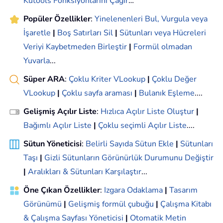
Kutools Fonksiyonlarını Çağır
…
Popüler Özellikler
:
Yinelenenleri Bul, Vurgula veya
İşaretle
|
Boş Satırları Sil
|
Sütunları veya Hücreleri
Veriyi Kaybetmeden Birleştir
|
Formül olmadan
Yuvarla
...
Süper ARA
:
Çoklu Kriter VLookup
|
Çoklu Değer
VLookup
|
Çoklu sayfa araması
|
Bulanık Eşleme
....
Gelişmiş Açılır Liste
:
Hızlıca Açılır Liste Oluştur
|
Bağımlı Açılır Liste
|
Çoklu seçimli Açılır Liste
....
Sütun Yöneticisi
:
Belirli Sayıda Sütun Ekle
|
Sütunları
Taşı
|
Gizli Sütunların Görünürlük Durumunu Değiştir
|
Aralıkları & Sütunları Karşılaştır
...
Öne Çıkan Özellikler
:
Izgara Odaklama
|
Tasarım
Görünümü
|
Gelişmiş formül çubuğu
|
Çalışma Kitabı
& Çalışma Sayfası Yöneticisi
|
Otomatik Metin