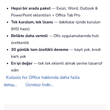
Hepsi bir arada paket
— Excel, Word, Outlook &
PowerPoint eklentileri + Office Tab Pro
Tek kurulum, tek lisans
— dakikalar içinde kurulun
(MSI hazır)
Birlikte daha verimli
— Ofis uygulamalarında hızlı
üretkenlik
30 günlük tam özellikli deneme
— kayıt yok, kredi
kartı yok
En iyi değer
— tek tek eklenti almak yerine tasarruf
edin
Kutools for Office hakkında daha fazla
detay...
Ücretsiz İndir...