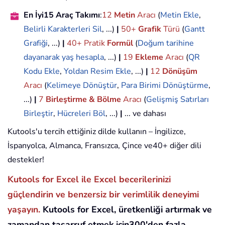
En İyi15 Araç Takımı
:
12
Metin
Aracı
(
Metin Ekle
,
Belirli Karakterleri Sil
, ...)
|
50+
Grafik
Türü
(
Gantt
Grafiği
, ...)
|
40+ Pratik
Formül
(
Doğum tarihine
dayanarak yaş hesapla
, ...)
|
19
Ekleme
Aracı
(
QR
Kodu Ekle
,
Yoldan Resim Ekle
, ...)
|
12
Dönüşüm
Aracı
(
Kelimeye Dönüştür
,
Para Birimi Dönüştürme
,
...)
|
7
Birleştirme & Bölme
Aracı
(
Gelişmiş Satırları
Birleştir
,
Hücreleri Böl
, ...)
|
... ve dahası
Kutools'u tercih ettiğiniz dilde kullanın – İngilizce,
İspanyolca, Almanca, Fransızca, Çince ve40+ diğer dili
destekler!
Kutools for Excel ile Excel becerilerinizi
güçlendirin ve benzersiz bir verimlilik deneyimi
yaşayın.
Kutools for Excel, üretkenliği artırmak ve
zamandan tasarruf etmek için300'den fazla