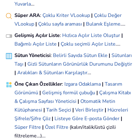
Yuvarla
...
Süper ARA
:
Çoklu Kriter VLookup
|
Çoklu Değer
VLookup
|
Çoklu sayfa araması
|
Bulanık Eşleme
....
Gelişmiş Açılır Liste
:
Hızlıca Açılır Liste Oluştur
|
Bağımlı Açılır Liste
|
Çoklu seçimli Açılır Liste
....
Sütun Yöneticisi
:
Belirli Sayıda Sütun Ekle
|
Sütunları
Taşı
|
Gizli Sütunların Görünürlük Durumunu Değiştir
|
Aralıkları & Sütunları Karşılaştır
...
Öne Çıkan Özellikler
:
Izgara Odaklama
|
Tasarım
Görünümü
|
Gelişmiş formül çubuğu
|
Çalışma Kitabı
& Çalışma Sayfası Yöneticisi
|
Otomatik Metin
Kütüphanesi
|
Tarih Seçici
|
Veri Birleştir
|
Hücreleri
Şifrele/Şifre Çöz
|
Listeye Göre E-posta Gönder
|
Süper Filtre
|
Özel Filtre
(kalın/italik/üstü çizili
filtreleme...)...