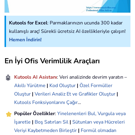
Kutools for Excel
: Parmaklarınızın ucunda 300 kadar
kullanışlı araç! Sürekli ücretsiz AI özellikleriyle çalışın!
Hemen İndirin!
En İyi Ofis Verimlilik Araçları
🤖
Kutools AI Asistanı
: Veri analizinde devrim yaratın –
Akıllı Yürütme
|
Kod Oluştur
|
Özel Formüller
Oluştur
|
Verileri Analiz Et ve Grafikler Oluştur
|
Kutools Fonksiyonlarını Çağır
…
Popüler Özellikler
:
Yinelenenleri Bul, Vurgula veya
İşaretle
|
Boş Satırları Sil
|
Sütunları veya Hücreleri
Veriyi Kaybetmeden Birleştir
|
Formül olmadan