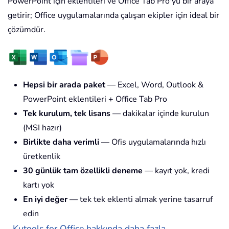
PowerPoint için eklentileri ve Office Tab Pro'yu bir araya
getirir; Office uygulamalarında çalışan ekipler için ideal bir
çözümdür.
Hepsi bir arada paket
— Excel, Word, Outlook &
PowerPoint eklentileri + Office Tab Pro
Tek kurulum, tek lisans
— dakikalar içinde kurulun
(MSI hazır)
Birlikte daha verimli
— Ofis uygulamalarında hızlı
üretkenlik
30 günlük tam özellikli deneme
— kayıt yok, kredi
kartı yok
En iyi değer
— tek tek eklenti almak yerine tasarruf
edin
Kutools for Office hakkında daha fazla