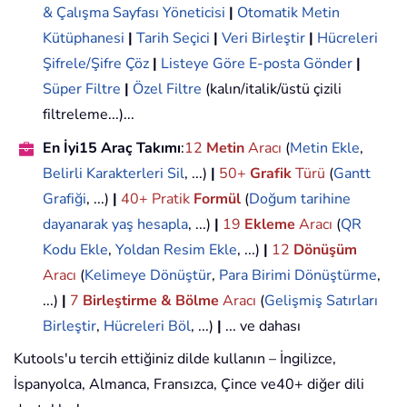
& Çalışma Sayfası Yöneticisi
|
Otomatik Metin
Kütüphanesi
|
Tarih Seçici
|
Veri Birleştir
|
Hücreleri
Şifrele/Şifre Çöz
|
Listeye Göre E-posta Gönder
|
Süper Filtre
|
Özel Filtre
(kalın/italik/üstü çizili
filtreleme...)...
En İyi15 Araç Takımı
:
12
Metin
Aracı
(
Metin Ekle
,
Belirli Karakterleri Sil
, ...)
|
50+
Grafik
Türü
(
Gantt
Grafiği
, ...)
|
40+ Pratik
Formül
(
Doğum tarihine
dayanarak yaş hesapla
, ...)
|
19
Ekleme
Aracı
(
QR
Kodu Ekle
,
Yoldan Resim Ekle
, ...)
|
12
Dönüşüm
Aracı
(
Kelimeye Dönüştür
,
Para Birimi Dönüştürme
,
...)
|
7
Birleştirme & Bölme
Aracı
(
Gelişmiş Satırları
Birleştir
,
Hücreleri Böl
, ...)
|
... ve dahası
Kutools'u tercih ettiğiniz dilde kullanın – İngilizce,
İspanyolca, Almanca, Fransızca, Çince ve40+ diğer dili