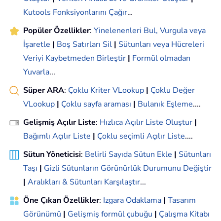
Kutools Fonksiyonlarını Çağır
…
Popüler Özellikler
:
Yinelenenleri Bul, Vurgula veya
İşaretle
|
Boş Satırları Sil
|
Sütunları veya Hücreleri
Veriyi Kaybetmeden Birleştir
|
Formül olmadan
Yuvarla
...
Süper ARA
:
Çoklu Kriter VLookup
|
Çoklu Değer
VLookup
|
Çoklu sayfa araması
|
Bulanık Eşleme
....
Gelişmiş Açılır Liste
:
Hızlıca Açılır Liste Oluştur
|
Bağımlı Açılır Liste
|
Çoklu seçimli Açılır Liste
....
Sütun Yöneticisi
:
Belirli Sayıda Sütun Ekle
|
Sütunları
Taşı
|
Gizli Sütunların Görünürlük Durumunu Değiştir
|
Aralıkları & Sütunları Karşılaştır
...
Öne Çıkan Özellikler
:
Izgara Odaklama
|
Tasarım
Görünümü
|
Gelişmiş formül çubuğu
|
Çalışma Kitabı