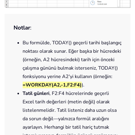
Notlar
:
Bu formülde,
TODAY()
geçerli tarihi başlangıç
noktası olarak sunar. Eğer başka bir hücredeki
(örneğin, A2 hücresindeki) tarih için önceki
çalışma gününü bulmak isterseniz,
TODAY()
fonksiyonu yerine
A2
'yi kullanın (örneğin:
=WORKDAY(A2,-1,F2:F4)
).
Tatil günleri
, F2:F4 hücrelerinde geçerli
Excel tarih değerleri (metin değil) olarak
listelenmelidir. Tatil listeniz daha uzun olsa
da sorun değil—yalnızca formül aralığını
ayarlayın. Herhangi bir tatil hariç tutmak