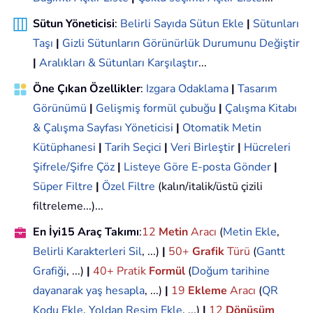
Sütun Yöneticisi
:
Belirli Sayıda Sütun Ekle
|
Sütunları
Taşı
|
Gizli Sütunların Görünürlük Durumunu Değiştir
|
Aralıkları & Sütunları Karşılaştır
...
Öne Çıkan Özellikler
:
Izgara Odaklama
|
Tasarım
Görünümü
|
Gelişmiş formül çubuğu
|
Çalışma Kitabı
& Çalışma Sayfası Yöneticisi
|
Otomatik Metin
Kütüphanesi
|
Tarih Seçici
|
Veri Birleştir
|
Hücreleri
Şifrele/Şifre Çöz
|
Listeye Göre E-posta Gönder
|
Süper Filtre
|
Özel Filtre
(kalın/italik/üstü çizili
filtreleme...)...
En İyi15 Araç Takımı
:
12
Metin
Aracı
(
Metin Ekle
,
Belirli Karakterleri Sil
, ...)
|
50+
Grafik
Türü
(
Gantt
Grafiği
, ...)
|
40+ Pratik
Formül
(
Doğum tarihine
dayanarak yaş hesapla
, ...)
|
19
Ekleme
Aracı
(
QR
Kodu Ekle
,
Yoldan Resim Ekle
, ...)
|
12
Dönüşüm