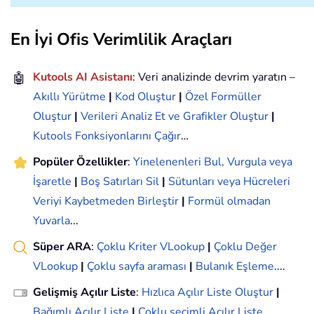
En İyi Ofis Verimlilik Araçları
🤖
Kutools AI Asistanı
: Veri analizinde devrim yaratın –
Akıllı Yürütme
|
Kod Oluştur
|
Özel Formüller
Oluştur
|
Verileri Analiz Et ve Grafikler Oluştur
|
Kutools Fonksiyonlarını Çağır
…
Popüler Özellikler
:
Yinelenenleri Bul, Vurgula veya
İşaretle
|
Boş Satırları Sil
|
Sütunları veya Hücreleri
Veriyi Kaybetmeden Birleştir
|
Formül olmadan
Yuvarla
...
Süper ARA
:
Çoklu Kriter VLookup
|
Çoklu Değer
VLookup
|
Çoklu sayfa araması
|
Bulanık Eşleme
....
Gelişmiş Açılır Liste
:
Hızlıca Açılır Liste Oluştur
|
Bağımlı Açılır Liste
|
Çoklu seçimli Açılır Liste
....