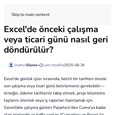
ExtendOffice
Skip to main content
Excel'de önceki çalışma
veya ticari günü nasıl geri
döndürülür?
Author
Siluvia
•
Last modified
2025-08-26
Excel'de günlük işler sırasında, belirli bir tarihten önceki
son çalışma veya ticari günü belirlemeniz gerekebilir—
örneğin, ödeme tarihlerini takip etmek, proje kilometre
taşlarını izlemek veya iş raporları hazırlamak için.
Genellikle çalışma günleri Pazartesi'den Cuma'ya kadar
olan günlerdir ve hafta sonları (Cumartesi ve Pazar) ile