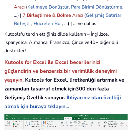
Aracı
(
Kelimeye Dönüştür
,
Para Birimi Dönüştürme
,
...)
|
7
Birleştirme & Bölme
Aracı
(
Gelişmiş Satırları
Birleştir
,
Hücreleri Böl
, ...)
|
... ve dahası
Kutools'u tercih ettiğiniz dilde kullanın – İngilizce,
İspanyolca, Almanca, Fransızca, Çince ve40+ diğer dili
destekler!
Kutools for Excel ile Excel becerilerinizi
güçlendirin ve benzersiz bir verimlilik deneyimi
yaşayın.
Kutools for Excel, üretkenliği artırmak ve
zamandan tasarruf etmek için300'den fazla
Gelişmiş Özellik sunuyor.
İhtiyacınız olan özelliği
almak için buraya tıklayın...