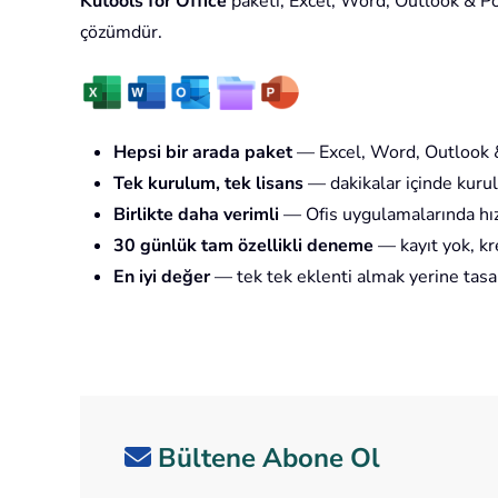
Kutools for Office
paketi, Excel, Word, Outlook & Powe
çözümdür.
Hepsi bir arada paket
— Excel, Word, Outlook &
Tek kurulum, tek lisans
— dakikalar içinde kurul
Birlikte daha verimli
— Ofis uygulamalarında hız
30 günlük tam özellikli deneme
— kayıt yok, kre
En iyi değer
— tek tek eklenti almak yerine tasa
Bültene Abone Ol