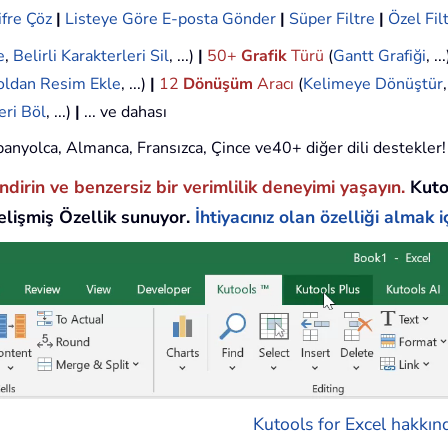
ifre Çöz
|
Listeye Göre E-posta Gönder
|
Süper Filtre
|
Özel Fil
e
,
Belirli Karakterleri Sil
, ...)
|
50+
Grafik
Türü
(
Gantt Grafiği
, ..
oldan Resim Ekle
, ...)
|
12
Dönüşüm
Aracı
(
Kelimeye Dönüştür
eri Böl
, ...)
|
... ve dahası
 İspanyolca, Almanca, Fransızca, Çince ve40+ diğer dili destekler!
endirin ve benzersiz bir verimlilik deneyimi yaşayın.
Kuto
lişmiş Özellik sunuyor.
İhtiyacınız olan özelliği almak iç
Kutools for Excel hakkınd