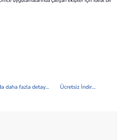
ffice uygulamalarında çalışan ekipler için ideal bir
a daha fazla detay...
Ücretsiz İndir...