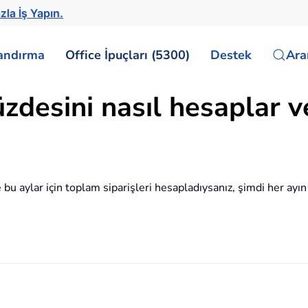
zla İş Yapın.
landırma
Office İpuçları (5300)
Destek
Ar
zdesini nasıl hesaplar v
 ve bu aylar için toplam siparişleri hesapladıysanız, şimdi her a