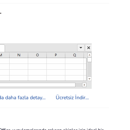
.
a daha fazla detay...
Ücretsiz İndir...