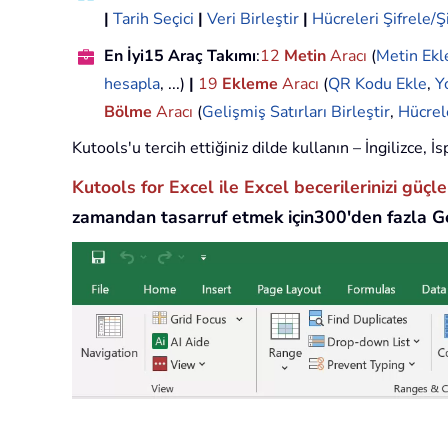
|
Tarih Seçici
|
Veri Birleştir
|
Hücreleri Şifrele/Ş
En İyi15 Araç Takımı
:
12
Metin
Aracı
(
Metin Ekl
hesapla
, ...)
|
19
Ekleme
Aracı
(
QR Kodu Ekle
,
Y
Bölme
Aracı
(
Gelişmiş Satırları Birleştir
,
Hücrel
Kutools'u tercih ettiğiniz dilde kullanın – İngilizce,
Kutools for Excel ile Excel becerilerinizi güçl
zamandan tasarruf etmek için300'den fazla Ge