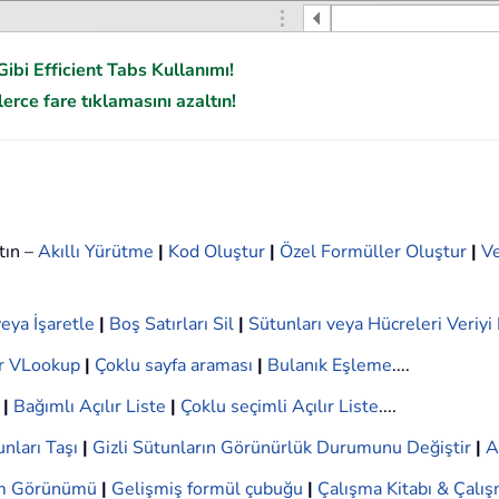
ibi Efficient Tabs Kullanımı!
erce fare tıklamasını azaltın!
tın –
Akıllı Yürütme
|
Kod Oluştur
|
Özel Formüller Oluştur
|
Ve
eya İşaretle
|
Boş Satırları Sil
|
Sütunları veya Hücreleri Veriy
r VLookup
|
Çoklu sayfa araması
|
Bulanık Eşleme
....
|
Bağımlı Açılır Liste
|
Çoklu seçimli Açılır Liste
....
nları Taşı
|
Gizli Sütunların Görünürlük Durumunu Değiştir
|
A
ım Görünümü
|
Gelişmiş formül çubuğu
|
Çalışma Kitabı & Çalış