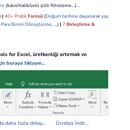
tre
(kalın/italik/üstü çizili filtreleme...)...
.)
|
40+ Pratik
Formül
(
Doğum tarihine dayanarak yaş
,
Para Birimi Dönüştürme
, ...)
|
7
Birleştirme &
ols for Excel, üretkenliği artırmak ve
in buraya tıklayın...
a daha fazla detay...
Ücretsiz İndir...