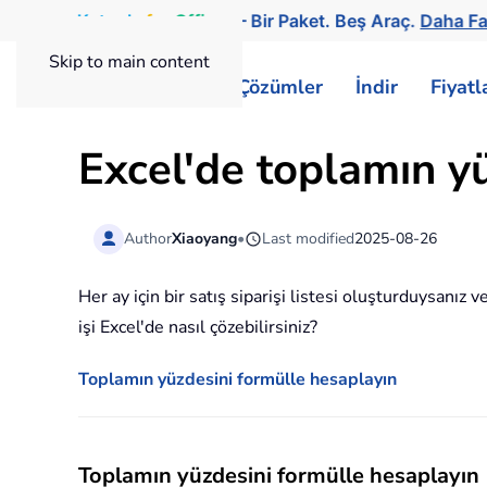
Kutools
for
Office
— Bir Paket. Beş Araç.
Daha Fa
Skip to main content
ExtendOffice
Çözümler
İndir
Fiyat
Excel'de toplamın yü
Author
Xiaoyang
•
Last modified
2025-08-26
Her ay için bir satış siparişi listesi oluşturduysanız
işi Excel'de nasıl çözebilirsiniz?
Toplamın yüzdesini formülle hesaplayın
Toplamın yüzdesini formülle hesaplayın