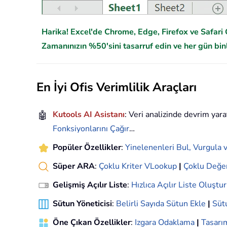
Harika! Excel'de Chrome, Edge, Firefox ve Safari G
Zamanınızın %50'sini tasarruf edin ve her gün binl
En İyi Ofis Verimlilik Araçları
🤖
Kutools AI Asistanı
: Veri analizinde devrim yara
Fonksiyonlarını Çağır
…
Popüler Özellikler
:
Yinelenenleri Bul, Vurgula v
Süper ARA
:
Çoklu Kriter VLookup
|
Çoklu Değe
Gelişmiş Açılır Liste
:
Hızlıca Açılır Liste Oluştur
Sütun Yöneticisi
:
Belirli Sayıda Sütun Ekle
|
Sütu
Öne Çıkan Özellikler
:
Izgara Odaklama
|
Tasar