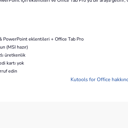
rPoint için eklentileri ve Office Tab Pro'yu bir araya getirir; O
 PowerPoint eklentileri + Office Tab Pro
un (MSI hazır)
lı üretkenlik
di kartı yok
rruf edin
Kutools for Office hakkınd