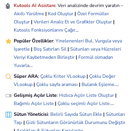
🤖
Kutools AI Asistanı
: Veri analizinde devrim yaratın –
Akıllı Yürütme
|
Kod Oluştur
|
Özel Formüller
Oluştur
|
Verileri Analiz Et ve Grafikler Oluştur
|
Kutools Fonksiyonlarını Çağır
…
Popüler Özellikler
:
Yinelenenleri Bul, Vurgula veya
İşaretle
|
Boş Satırları Sil
|
Sütunları veya Hücreleri
Veriyi Kaybetmeden Birleştir
|
Formül olmadan
Yuvarla
...
Süper ARA
:
Çoklu Kriter VLookup
|
Çoklu Değer
VLookup
|
Çoklu sayfa araması
|
Bulanık Eşleme
....
Gelişmiş Açılır Liste
:
Hızlıca Açılır Liste Oluştur
|
Bağımlı Açılır Liste
|
Çoklu seçimli Açılır Liste
....
Sütun Yöneticisi
:
Belirli Sayıda Sütun Ekle
|
Sütunları
Taşı
|
Gizli Sütunların Görünürlük Durumunu Değiştir
|
Aralıkları & Sütunları Karşılaştır
...