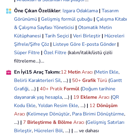
Öne Çıkan Özellikler
:
Izgara Odaklama
|
Tasarım
Görünümü
|
Gelişmiş formül çubuğu
|
Çalışma Kitabı
& Çalışma Sayfası Yöneticisi
|
Otomatik Metin
Kütüphanesi
|
Tarih Seçici
|
Veri Birleştir
|
Hücreleri
Şifrele/Şifre Çöz
|
Listeye Göre E-posta Gönder
|
Süper Filtre
|
Özel Filtre
(kalın/italik/üstü çizili
filtreleme...)...
En İyi15 Araç Takımı
:
12
Metin
Aracı
(
Metin Ekle
,
Belirli Karakterleri Sil
, ...)
|
50+
Grafik
Türü
(
Gantt
Grafiği
, ...)
|
40+ Pratik
Formül
(
Doğum tarihine
dayanarak yaş hesapla
, ...)
|
19
Ekleme
Aracı
(
QR
Kodu Ekle
,
Yoldan Resim Ekle
, ...)
|
12
Dönüşüm
Aracı
(
Kelimeye Dönüştür
,
Para Birimi Dönüştürme
,
...)
|
7
Birleştirme & Bölme
Aracı
(
Gelişmiş Satırları
Birleştir
,
Hücreleri Böl
, ...)
|
... ve dahası