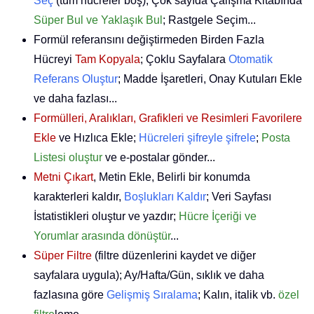
Seç
(tüm hücreler boş); Çok sayıda Çalışma Kitabında
Süper Bul ve Yaklaşık Bul
; Rastgele Seçim...
Formül referansını değiştirmeden Birden Fazla
Hücreyi
Tam Kopyala
; Çoklu Sayfalara
Otomatik
Referans Oluştur
; Madde İşaretleri, Onay Kutuları Ekle
ve daha fazlası...
Formülleri, Aralıkları, Grafikleri ve Resimleri Favorilere
Ekle
ve Hızlıca Ekle;
Hücreleri şifreyle şifrele
;
Posta
Listesi oluştur
ve e-postalar gönder...
Metni Çıkart
, Metin Ekle, Belirli bir konumda
karakterleri kaldır,
Boşlukları Kaldır
; Veri Sayfası
İstatistikleri oluştur ve yazdır;
Hücre İçeriği ve
Yorumlar arasında dönüştür
...
Süper Filtre
(filtre düzenlerini kaydet ve diğer
sayfalara uygula); Ay/Hafta/Gün, sıklık ve daha
fazlasına göre
Gelişmiş Sıralama
; Kalın, italik vb.
özel