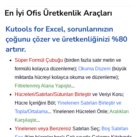
En İyi Ofis Üretkenlik Araçları
Kutools for Excel, sorunlarınızın
çoğunu çözer ve üretkenliğinizi %80
artırır.
Süper Formül Çubuğu
(birden fazla satır metin ve
formülü kolayca düzenleme);
Okuma Düzeni
(büyük
miktarda hücreyi kolayca okuma ve düzenleme);
Filtrelenmiş Alana Yapıştır
...
Hücreleri/Satırları/Sütunları Birleştir
ve Veriyi Koru;
Hücre İçeriğini Böl;
Yinelenen Satırları Birleştir ve
Topla/Ortalama
... Yinelenen Hücreleri Önle;
Aralıkları
Karşılaştır
...
Yinelenen veya Benzersiz
Satırları Seç;
Boş Satırları