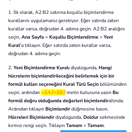
1. İlk olarak, A2:B2 satırına koşullu biçimlendirme
kurallarını uygulamanız gerekiyor. Eğer satırda zaten
kurallar varsa, doğrudan 4. adıma geçin. A2:B2 aralığını
seçin,
Ana Sayfa
>
Koşullu Biçimlendirme
>
Yeni
Kural
'a tıklayın. Eğer satırda zaten kurallar varsa,
doğrudan 4. adıma geçin.
2.
Yeni Biçimlendirme Kuralı
diyalogunda,
Hangi
hücrelerin biçimlendirileceğini belirlemek için bir
formül kullan seçeneğini Kural Türü Seçin
bölümünden
seçin, ardından
=$A2>$B2
metin kutusuna yazın
Bu
formül doğru olduğunda değerleri biçimlendir
altında.
Ardından tıklayın
Biçimlendir
düğmesine basın,
Hücreleri Biçimlendir
diyalogunda,
Doldur
sekmesinde
kırmızı rengi seçin. Tıklayın
Tamam
>
Tamam
.