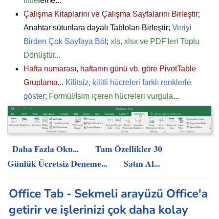
filtre
leme...
Çalışma Kitaplarını ve Çalışma Sayfalarını Birleştir
;
Anahtar sütunlara dayalı Tabloları Birleştir;
Veriyi
Birden Çok Sayfaya Böl
;
xls, xlsx ve PDF'leri Toplu
Dönüştür
...
Hafta numarası, haftanın günü vb. göre PivotTable
Gruplama
...
Kilitsiz, kilitli hücreleri farklı renklerle
göster
;
Formül/İsim içeren hücreleri vurgula
...
Daha Fazla Oku...
Tam Özellikler 30
Günlük Ücretsiz Deneme...
Satın Al...
Office Tab - Sekmeli arayüzü Office'a
getirir ve işlerinizi çok daha kolay