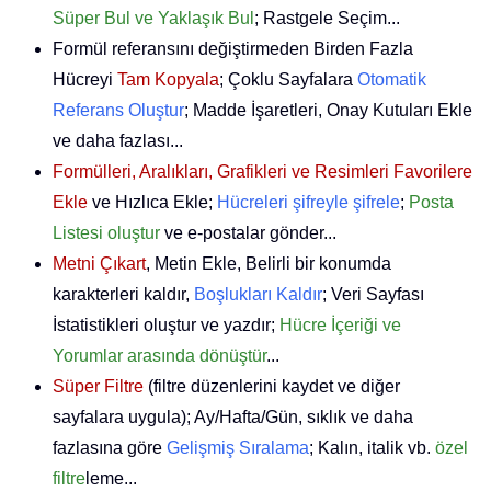
Süper Bul ve Yaklaşık Bul
; Rastgele Seçim...
Formül referansını değiştirmeden Birden Fazla
Hücreyi
Tam Kopyala
; Çoklu Sayfalara
Otomatik
Referans Oluştur
; Madde İşaretleri, Onay Kutuları Ekle
ve daha fazlası...
Formülleri, Aralıkları, Grafikleri ve Resimleri Favorilere
Ekle
ve Hızlıca Ekle;
Hücreleri şifreyle şifrele
;
Posta
Listesi oluştur
ve e-postalar gönder...
Metni Çıkart
, Metin Ekle, Belirli bir konumda
karakterleri kaldır,
Boşlukları Kaldır
; Veri Sayfası
İstatistikleri oluştur ve yazdır;
Hücre İçeriği ve
Yorumlar arasında dönüştür
...
Süper Filtre
(filtre düzenlerini kaydet ve diğer
sayfalara uygula); Ay/Hafta/Gün, sıklık ve daha
fazlasına göre
Gelişmiş Sıralama
; Kalın, italik vb.
özel
filtre
leme...