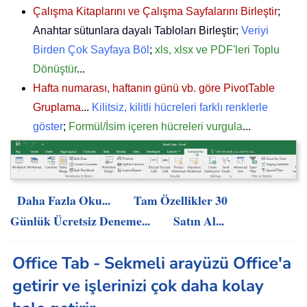
Çalışma Kitaplarını ve Çalışma Sayfalarını Birleştir
;
Anahtar sütunlara dayalı Tabloları Birleştir;
Veriyi
Birden Çok Sayfaya Böl
;
xls, xlsx ve PDF'leri Toplu
Dönüştür
...
Hafta numarası, haftanın günü vb. göre PivotTable
Gruplama
...
Kilitsiz, kilitli hücreleri farklı renklerle
göster
;
Formül/İsim içeren hücreleri vurgula
...
Daha Fazla Oku...
Tam Özellikler 30
Günlük Ücretsiz Deneme...
Satın Al...
Office Tab - Sekmeli arayüzü Office'a
getirir ve işlerinizi çok daha kolay