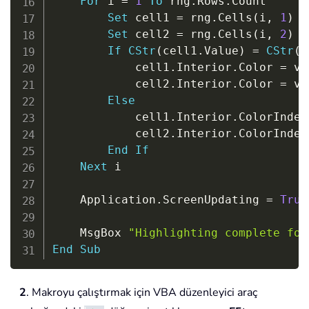
For
 i 
=
1
To
 rng
.
Rows
.
Count

Set
 cell1 
=
 rng
.
Cells
(
i
,
1
)
Set
 cell2 
=
 rng
.
Cells
(
i
,
2
)
If
CStr
(
cell1
.
Value
)
=
CStr
(
c
            cell1
.
Interior
.
Color 
=
 vb
            cell2
.
Interior
.
Color 
=
 vb
Else
            cell1
.
Interior
.
ColorIndex
            cell2
.
Interior
.
ColorIndex
End
If
Next
 i

    Application
.
ScreenUpdating 
=
True
    MsgBox 
"Highlighting complete for
End
Sub
2
. Makroyu çalıştırmak için VBA düzenleyici araç