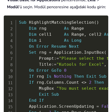
Visual Basic for Applications
penceresinde,
Ekle
>
Modül
'ü seçin. Modül penceresine aşağıdaki kodu girin:
Copy
Sub
 HighlightMatchingSelection
(
)
Dim
 rng       
As
 Range

Dim
 cell1     
As
 Range
,
 cell2 
As
 
Dim
 i         
As
Long
On
Error
Resume
Next
Set
 rng 
=
 Application
.
InputBox
(
_
        Prompt
:
=
"Please select the tw
        Title
:
=
"Kutools for Excel"
,
T
On
Error
GoTo
0
If
 rng 
Is
Nothing
Then
Exit
Sub
If
 rng
.
Columns
.
Count 
<
>
2
Then
        MsgBox 
"You must select exact
Exit
Sub
End
If
    Application
.
ScreenUpdating 
=
Fals