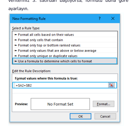
verileriniz 3. satırdan başlıyorsa, formülü buna göre
ayarlayın.