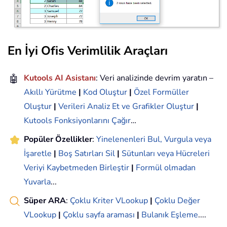
En İyi Ofis Verimlilik Araçları
🤖
Kutools AI Asistanı
: Veri analizinde devrim yaratın –
Akıllı Yürütme
|
Kod Oluştur
|
Özel Formüller
Oluştur
|
Verileri Analiz Et ve Grafikler Oluştur
|
Kutools Fonksiyonlarını Çağır
…
Popüler Özellikler
:
Yinelenenleri Bul, Vurgula veya
İşaretle
|
Boş Satırları Sil
|
Sütunları veya Hücreleri
Veriyi Kaybetmeden Birleştir
|
Formül olmadan
Yuvarla
...
Süper ARA
:
Çoklu Kriter VLookup
|
Çoklu Değer
VLookup
|
Çoklu sayfa araması
|
Bulanık Eşleme
....