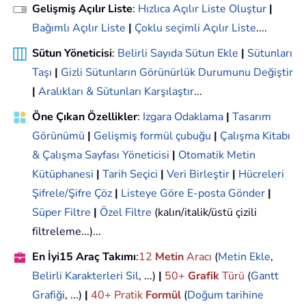
Gelişmiş Açılır Liste
:
Hızlıca Açılır Liste Oluştur
|
Bağımlı Açılır Liste
|
Çoklu seçimli Açılır Liste
....
Sütun Yöneticisi
:
Belirli Sayıda Sütun Ekle
|
Sütunları
Taşı
|
Gizli Sütunların Görünürlük Durumunu Değiştir
|
Aralıkları & Sütunları Karşılaştır
...
Öne Çıkan Özellikler
:
Izgara Odaklama
|
Tasarım
Görünümü
|
Gelişmiş formül çubuğu
|
Çalışma Kitabı
& Çalışma Sayfası Yöneticisi
|
Otomatik Metin
Kütüphanesi
|
Tarih Seçici
|
Veri Birleştir
|
Hücreleri
Şifrele/Şifre Çöz
|
Listeye Göre E-posta Gönder
|
Süper Filtre
|
Özel Filtre
(kalın/italik/üstü çizili
filtreleme...)...
En İyi15 Araç Takımı
:
12
Metin
Aracı
(
Metin Ekle
,
Belirli Karakterleri Sil
, ...)
|
50+
Grafik
Türü
(
Gantt
Grafiği
, ...)
|
40+ Pratik
Formül
(
Doğum tarihine