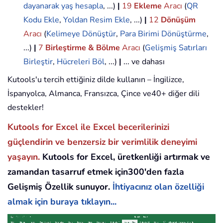
dayanarak yaş hesapla
, ...)
|
19
Ekleme
Aracı
(
QR
Kodu Ekle
,
Yoldan Resim Ekle
, ...)
|
12
Dönüşüm
Aracı
(
Kelimeye Dönüştür
,
Para Birimi Dönüştürme
,
...)
|
7
Birleştirme & Bölme
Aracı
(
Gelişmiş Satırları
Birleştir
,
Hücreleri Böl
, ...)
|
... ve dahası
Kutools'u tercih ettiğiniz dilde kullanın – İngilizce,
İspanyolca, Almanca, Fransızca, Çince ve40+ diğer dili
destekler!
Kutools for Excel ile Excel becerilerinizi
güçlendirin ve benzersiz bir verimlilik deneyimi
yaşayın.
Kutools for Excel, üretkenliği artırmak ve
zamandan tasarruf etmek için300'den fazla
Gelişmiş Özellik sunuyor.
İhtiyacınız olan özelliği
almak için buraya tıklayın...