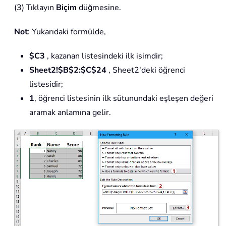
(3) Tıklayın
Biçim
düğmesine.
Not
: Yukarıdaki formülde,
$C3
, kazanan listesindeki ilk isimdir;
Sheet2!$B$2:$C$24
, Sheet2'deki öğrenci
listesidir;
1
, öğrenci listesinin ilk sütunundaki eşleşen değeri
aramak anlamına gelir.