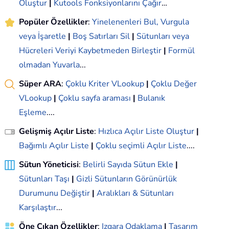
Oluştur
|
Kutools Fonksiyonlarını Çağır
…
Popüler Özellikler
:
Yinelenenleri Bul, Vurgula
veya İşaretle
|
Boş Satırları Sil
|
Sütunları veya
Hücreleri Veriyi Kaybetmeden Birleştir
|
Formül
olmadan Yuvarla
...
Süper ARA
:
Çoklu Kriter VLookup
|
Çoklu Değer
VLookup
|
Çoklu sayfa araması
|
Bulanık
Eşleme
....
Gelişmiş Açılır Liste
:
Hızlıca Açılır Liste Oluştur
|
Bağımlı Açılır Liste
|
Çoklu seçimli Açılır Liste
....
Sütun Yöneticisi
:
Belirli Sayıda Sütun Ekle
|
Sütunları Taşı
|
Gizli Sütunların Görünürlük
Durumunu Değiştir
|
Aralıkları & Sütunları
Karşılaştır
...
Öne Çıkan Özellikler
:
Izgara Odaklama
|
Tasarım