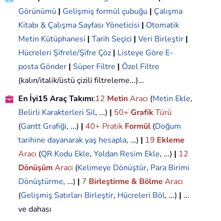
Görünümü
|
Gelişmiş formül çubuğu
|
Çalışma
Kitabı & Çalışma Sayfası Yöneticisi
|
Otomatik
Metin Kütüphanesi
|
Tarih Seçici
|
Veri Birleştir
|
Hücreleri Şifrele/Şifre Çöz
|
Listeye Göre E-
posta Gönder
|
Süper Filtre
|
Özel Filtre
(kalın/italik/üstü çizili filtreleme...)...
En İyi15 Araç Takımı
:
12
Metin
Aracı
(
Metin Ekle
,
Belirli Karakterleri Sil
, ...)
|
50+
Grafik
Türü
(
Gantt Grafiği
, ...)
|
40+ Pratik
Formül
(
Doğum
tarihine dayanarak yaş hesapla
, ...)
|
19
Ekleme
Aracı
(
QR Kodu Ekle
,
Yoldan Resim Ekle
, ...)
|
12
Dönüşüm
Aracı
(
Kelimeye Dönüştür
,
Para Birimi
Dönüştürme
, ...)
|
7
Birleştirme & Bölme
Aracı
(
Gelişmiş Satırları Birleştir
,
Hücreleri Böl
, ...)
|
...
ve dahası