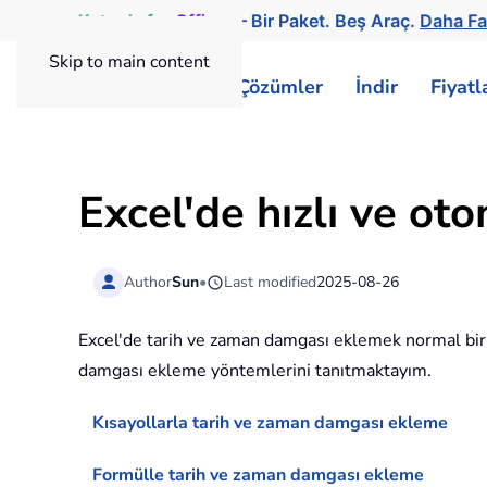
Kutools
for
Office
— Bir Paket. Beş Araç.
Daha Fa
Skip to main content
ExtendOffice
Çözümler
İndir
Fiyat
Excel'de hızlı ve o
Author
Sun
•
Last modified
2025-08-26
Excel'de tarih ve zaman damgası eklemek normal bir 
damgası ekleme yöntemlerini tanıtmaktayım.
Kısayollarla tarih ve zaman damgası ekleme
Formülle tarih ve zaman damgası ekleme