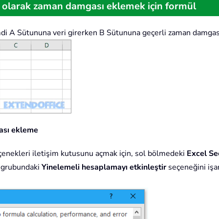
k olarak zaman damgası eklemek için formül
mdi A Sütununa veri girerken B Sütununa geçerli zaman damgasın
gası ekleme
enekleri iletişim kutusunu açmak için, sol bölmedeki
Excel Se
i grubundaki
Yinelemeli hesaplamayı etkinleştir
seçeneğini işa