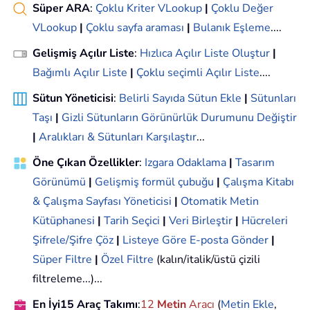
Süper ARA
:
Çoklu Kriter VLookup
|
Çoklu Değer
VLookup
|
Çoklu sayfa araması
|
Bulanık Eşleme
....
Gelişmiş Açılır Liste
:
Hızlıca Açılır Liste Oluştur
|
Bağımlı Açılır Liste
|
Çoklu seçimli Açılır Liste
....
Sütun Yöneticisi
:
Belirli Sayıda Sütun Ekle
|
Sütunları
Taşı
|
Gizli Sütunların Görünürlük Durumunu Değiştir
|
Aralıkları & Sütunları Karşılaştır
...
Öne Çıkan Özellikler
:
Izgara Odaklama
|
Tasarım
Görünümü
|
Gelişmiş formül çubuğu
|
Çalışma Kitabı
& Çalışma Sayfası Yöneticisi
|
Otomatik Metin
Kütüphanesi
|
Tarih Seçici
|
Veri Birleştir
|
Hücreleri
Şifrele/Şifre Çöz
|
Listeye Göre E-posta Gönder
|
Süper Filtre
|
Özel Filtre
(kalın/italik/üstü çizili
filtreleme...)...
En İyi15 Araç Takımı
:
12
Metin
Aracı
(
Metin Ekle
,