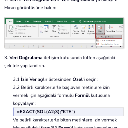
Ekran görüntüsüne bakın:
3.
Veri Doğrulama
iletişim kutusunda lütfen aşağıdaki
şekilde yapılandırın.
3.1
İzin Ver
açılır listesinden
Özel
'i seçin;
3.2 Belirli karakterlerle başlayan metinlere izin
vermek için aşağıdaki formülü
Formül
kutusuna
kopyalayın;
=EXACT(SOL(A2;3);"KTE")
Ve belirli karakterlerle biten metinlere izin vermek
için aşağıdaki formülü
Formül
kutusuna kopyalayın;