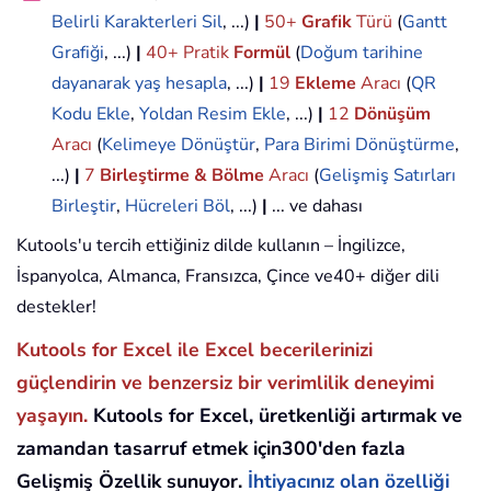
Belirli Karakterleri Sil
, ...)
|
50+
Grafik
Türü
(
Gantt
Grafiği
, ...)
|
40+ Pratik
Formül
(
Doğum tarihine
dayanarak yaş hesapla
, ...)
|
19
Ekleme
Aracı
(
QR
Kodu Ekle
,
Yoldan Resim Ekle
, ...)
|
12
Dönüşüm
Aracı
(
Kelimeye Dönüştür
,
Para Birimi Dönüştürme
,
...)
|
7
Birleştirme & Bölme
Aracı
(
Gelişmiş Satırları
Birleştir
,
Hücreleri Böl
, ...)
|
... ve dahası
Kutools'u tercih ettiğiniz dilde kullanın – İngilizce,
İspanyolca, Almanca, Fransızca, Çince ve40+ diğer dili
destekler!
Kutools for Excel ile Excel becerilerinizi
güçlendirin ve benzersiz bir verimlilik deneyimi
yaşayın.
Kutools for Excel, üretkenliği artırmak ve
zamandan tasarruf etmek için300'den fazla
Gelişmiş Özellik sunuyor.
İhtiyacınız olan özelliği