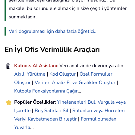
şekilde nasıl ayarlayacağınızı biliyor musunuz? Bu
makale, bu sorunu ele almak için size çeşitli yöntemler
sunmaktadır.
Veri doğrulaması için daha fazla öğretici...
En İyi Ofis Verimlilik Araçları
🤖
Kutools AI Asistanı
: Veri analizinde devrim yaratın –
Akıllı Yürütme
|
Kod Oluştur
|
Özel Formüller
Oluştur
|
Verileri Analiz Et ve Grafikler Oluştur
|
Kutools Fonksiyonlarını Çağır
…
Popüler Özellikler
:
Yinelenenleri Bul, Vurgula veya
İşaretle
|
Boş Satırları Sil
|
Sütunları veya Hücreleri
Veriyi Kaybetmeden Birleştir
|
Formül olmadan
Yuvarla
...