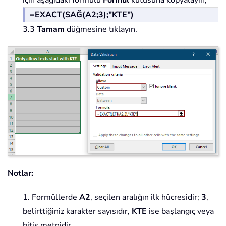
=EXACT(SAĞ(A2;3);"KTE")
3.3
Tamam
düğmesine tıklayın.
Notlar:
1. Formüllerde
A2
, seçilen aralığın ilk hücresidir;
3
,
belirttiğiniz karakter sayısıdır,
KTE
ise başlangıç veya
bitiş metnidir.