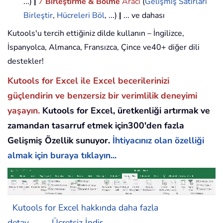
...)
|
7
Birleştirme & Bölme
Aracı
(
Gelişmiş Satırları
Birleştir
,
Hücreleri Böl
, ...)
|
... ve dahası
Kutools'u tercih ettiğiniz dilde kullanın – İngilizce,
İspanyolca, Almanca, Fransızca, Çince ve40+ diğer dili
destekler!
Kutools for Excel ile Excel becerilerinizi
güçlendirin ve benzersiz bir verimlilik deneyimi
yaşayın.
Kutools for Excel, üretkenliği artırmak ve
zamandan tasarruf etmek için300'den fazla
Gelişmiş Özellik sunuyor.
İhtiyacınız olan özelliği
almak için buraya tıklayın...
Kutools for Excel hakkında daha fazla
detay...
Ücretsiz İndir...