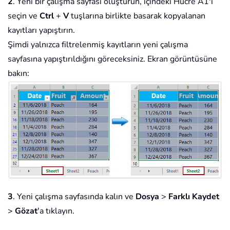
2
. Yeni bir çalışma sayfası oluşturun, içindeki Hücre A1'i
seçin ve
Ctrl
+
V
tuşlarına birlikte basarak kopyalanan
kayıtları yapıştırın.
Şimdi yalnızca filtrelenmiş kayıtların yeni çalışma
sayfasına yapıştırıldığını göreceksiniz. Ekran görüntüsüne
bakın:
3
. Yeni çalışma sayfasında kalın ve
Dosya
>
Farklı Kaydet
>
Gözat
'a tıklayın.