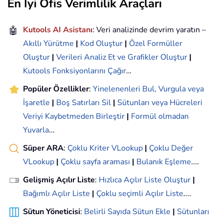
En İyi Ofis Verimlilik Araçları
🤖
Kutools AI Asistanı
: Veri analizinde devrim yaratın –
Akıllı Yürütme
|
Kod Oluştur
|
Özel Formüller
Oluştur
|
Verileri Analiz Et ve Grafikler Oluştur
|
Kutools Fonksiyonlarını Çağır
…
Popüler Özellikler
:
Yinelenenleri Bul, Vurgula veya
İşaretle
|
Boş Satırları Sil
|
Sütunları veya Hücreleri
Veriyi Kaybetmeden Birleştir
|
Formül olmadan
Yuvarla
...
Süper ARA
:
Çoklu Kriter VLookup
|
Çoklu Değer
VLookup
|
Çoklu sayfa araması
|
Bulanık Eşleme
....
Gelişmiş Açılır Liste
:
Hızlıca Açılır Liste Oluştur
|
Bağımlı Açılır Liste
|
Çoklu seçimli Açılır Liste
....
Sütun Yöneticisi
:
Belirli Sayıda Sütun Ekle
|
Sütunları