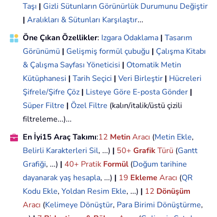
Taşı
|
Gizli Sütunların Görünürlük Durumunu Değiştir
|
Aralıkları & Sütunları Karşılaştır
...
Öne Çıkan Özellikler
:
Izgara Odaklama
|
Tasarım
Görünümü
|
Gelişmiş formül çubuğu
|
Çalışma Kitabı
& Çalışma Sayfası Yöneticisi
|
Otomatik Metin
Kütüphanesi
|
Tarih Seçici
|
Veri Birleştir
|
Hücreleri
Şifrele/Şifre Çöz
|
Listeye Göre E-posta Gönder
|
Süper Filtre
|
Özel Filtre
(kalın/italik/üstü çizili
filtreleme...)...
En İyi15 Araç Takımı
:
12
Metin
Aracı
(
Metin Ekle
,
Belirli Karakterleri Sil
, ...)
|
50+
Grafik
Türü
(
Gantt
Grafiği
, ...)
|
40+ Pratik
Formül
(
Doğum tarihine
dayanarak yaş hesapla
, ...)
|
19
Ekleme
Aracı
(
QR
Kodu Ekle
,
Yoldan Resim Ekle
, ...)
|
12
Dönüşüm
Aracı
(
Kelimeye Dönüştür
,
Para Birimi Dönüştürme
,