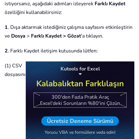
istiyorsanız, aşağıdaki adımları izleyerek
Farklı Kaydet
özelliğini kullanabilirsiniz:
1
. Dışa aktarmak istediğiniz çalışma sayfasını etkinleştirin
ve
Dosya
>
Farklı Kaydet > Gözat
'a tıklayın.
2
. Farklı Kaydet iletişim kutusunda lütfen:
(1) CSV
Kutools for Excel
dosyasını
Kalabalıktan Farklılaşın
300'den Fazla Pratik Araç
Excel'deki Sorunların %80'ini Çözün
Ücretsiz Deneme Sürümü
Yorucu VBA ve formüllere veda edin!