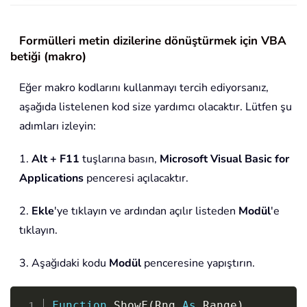
Formülleri metin dizilerine dönüştürmek için VBA
betiği (makro)
Eğer makro kodlarını kullanmayı tercih ediyorsanız,
aşağıda listelenen kod size yardımcı olacaktır. Lütfen şu
adımları izleyin:
1.
Alt + F11
tuşlarına basın,
Microsoft Visual Basic for
Applications
penceresi açılacaktır.
2.
Ekle
'ye tıklayın ve ardından açılır listeden
Modül
'e
tıklayın.
3. Aşağıdaki kodu
Modül
penceresine yapıştırın.
Copy
Function
 ShowF
(
Rng 
As
 Range
)