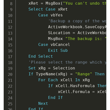
    xRet 
=
 MsgBox
(
"You can't undo thi
Select
Case
 xRet

Case
 vbYes

'Backup a copy of the wor
            ActiveWorkbook
.
SaveCopyAs
            SLocation 
=
 ActiveWorkboo
            MsgBox 
"The backup is: "
Case
 vbCancel

Exit
Sub
End
Select
'Please select the range which yo
Set
 xRg 
=
 Selection

If
 TypeName
(
xRg
)
=
"Range"
Then
For
Each
 xCell 
In
 xRg

If
 xCell
.
HasFormula 
Then
                xCell
.
Formula 
=
 xCell
End
If
Next
End
If