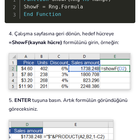
ShowF 
=
 Rng
.
End
Function
4. Çalışma sayfasına geri dönün, hedef hücreye
=ShowF(kaynak hücre)
formülünü girin, örneğin:
5.
ENTER
tuşuna basın. Artık formülün göründüğünü
göreceksiniz.