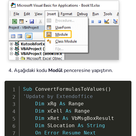
4. Aşağıdaki kodu
Modül
penceresine yapıştırın.
Copy
Sub
 ConvertFormulasToValues
(
)
'Update by Extendoffice
Dim
 xRg 
As
 Range

Dim
 xCell 
As
 Range

Dim
 xRet 
As
 VbMsgBoxResult

Dim
 SLocation 
As
String
On
Error
Resume
Next