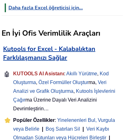
Daha fazla Excel öğreticisi için...
En İyi Ofis Verimlilik Araçları
Kutools for Excel - Kalabalıktan
Farklılaşmanızı Sağlar
🤖
KUTOOLS AI Asistanı
:
Akıllı Yürütme
,
Kod
Oluşturma
,
Özel Formüller Oluştur
ma,
Veri
Analizi ve Grafik Oluşturma
,
Kutools İşlevlerini
Çağır
ma Üzerine Dayalı Veri Analizini
Devrimleştirin…
Popüler Özellikler
:
Yinelenenleri Bul, Vurgula
veya Belirle
|
Boş Satırları Sil
|
Veri Kaybı
Olmadan Sütunları veya Hücreleri Birleştir
|