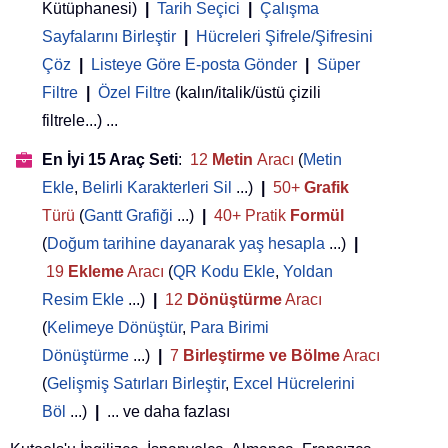
Kütüphanesi)
|
Tarih Seçici
|
Çalışma
Sayfalarını Birleştir
|
Hücreleri Şifrele/Şifresini
Çöz
|
Listeye Göre E-posta Gönder
|
Süper
Filtre
|
Özel Filtre
(kalın/italik/üstü çizili
filtrele...) ...
En İyi 15 Araç Seti
:
12
Metin
Aracı
(
Metin
Ekle
,
Belirli Karakterleri Sil
...)
|
50+
Grafik
Türü
(
Gantt Grafiği
...)
|
40+ Pratik
Formül
(
Doğum tarihine dayanarak yaş hesapla
...)
|
19
Ekleme
Aracı
(
QR Kodu Ekle
,
Yoldan
Resim Ekle
...)
|
12
Dönüştürme
Aracı
(
Kelimeye Dönüştür
,
Para Birimi
Dönüştürme
...)
|
7
Birleştirme ve Bölme
Aracı
(
Gelişmiş Satırları Birleştir
,
Excel Hücrelerini
Böl
...)
|
... ve daha fazlası