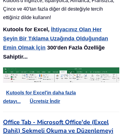
Kutools'u İngilizce, İspanyolca, Almanca, Fransızca,
Çince ve 40'tan fazla diğer dil desteğiyle tercih
ettiğiniz dilde kullanın!
Kutools for Excel,
İhtiyacınız Olan Her
Şeyin Bir Tıklama Uzağında Olduğundan
Emin Olmak İçin
300'den Fazla Özelliğe
Sahiptir...
Kutools for Excel'in daha fazla
detayı...
Ücretsiz İndir
Office Tab - Microsoft Office'de (Excel
Dahil) Sekmeli Okuma ve Düzenlemeyi