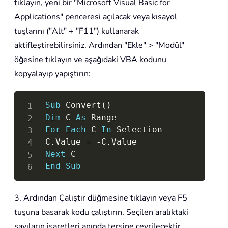
tıklayın, yeni bir "Microsoft Visual Basic for
Applications" penceresi açılacak veya kısayol
tuşlarını ("Alt" + "F11") kullanarak
aktifleştirebilirsiniz. Ardından "Ekle" > "Modül"
öğesine tıklayın ve aşağıdaki VBA kodunu
kopyalayıp yapıştırın:
Copy
Sub
 Convert
(
)
Dim
 C 
As
For
Each
 C 
In
 Selection

C
.
Value 
=
-
C
.
Next
End
Sub
3. Ardından Çalıştır düğmesine tıklayın veya F5
tuşuna basarak kodu çalıştırın. Seçilen aralıktaki
sayıların işaretleri anında tersine çevrilecektir.