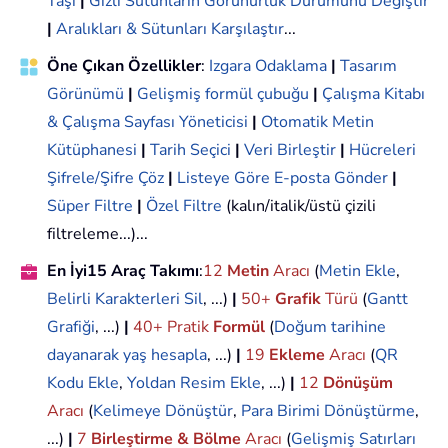
Taşı
|
Gizli Sütunların Görünürlük Durumunu Değiştir
|
Aralıkları & Sütunları Karşılaştır
...
Öne Çıkan Özellikler
:
Izgara Odaklama
|
Tasarım
Görünümü
|
Gelişmiş formül çubuğu
|
Çalışma Kitabı
& Çalışma Sayfası Yöneticisi
|
Otomatik Metin
Kütüphanesi
|
Tarih Seçici
|
Veri Birleştir
|
Hücreleri
Şifrele/Şifre Çöz
|
Listeye Göre E-posta Gönder
|
Süper Filtre
|
Özel Filtre
(kalın/italik/üstü çizili
filtreleme...)...
En İyi15 Araç Takımı
:
12
Metin
Aracı
(
Metin Ekle
,
Belirli Karakterleri Sil
, ...)
|
50+
Grafik
Türü
(
Gantt
Grafiği
, ...)
|
40+ Pratik
Formül
(
Doğum tarihine
dayanarak yaş hesapla
, ...)
|
19
Ekleme
Aracı
(
QR
Kodu Ekle
,
Yoldan Resim Ekle
, ...)
|
12
Dönüşüm
Aracı
(
Kelimeye Dönüştür
,
Para Birimi Dönüştürme
,
...)
|
7
Birleştirme & Bölme
Aracı
(
Gelişmiş Satırları