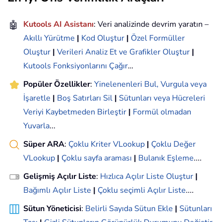
🤖
Kutools AI Asistanı
: Veri analizinde devrim yaratın –
Akıllı Yürütme
|
Kod Oluştur
|
Özel Formüller
Oluştur
|
Verileri Analiz Et ve Grafikler Oluştur
|
Kutools Fonksiyonlarını Çağır
…
Popüler Özellikler
:
Yinelenenleri Bul, Vurgula veya
İşaretle
|
Boş Satırları Sil
|
Sütunları veya Hücreleri
Veriyi Kaybetmeden Birleştir
|
Formül olmadan
Yuvarla
...
Süper ARA
:
Çoklu Kriter VLookup
|
Çoklu Değer
VLookup
|
Çoklu sayfa araması
|
Bulanık Eşleme
....
Gelişmiş Açılır Liste
:
Hızlıca Açılır Liste Oluştur
|
Bağımlı Açılır Liste
|
Çoklu seçimli Açılır Liste
....
Sütun Yöneticisi
:
Belirli Sayıda Sütun Ekle
|
Sütunları