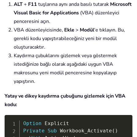
ALT
+
F11
tuşlarına aynı anda basılı tutarak
Microsoft
Visual Basic for Applications
(VBA) düzenleyici
penceresini açın.
VBA düzenleyicisinde,
Ekle
>
Modül
'e tıklayın. Bu,
gerekli kodu yapıştırabileceğiniz yeni bir modül
oluşturacaktır.
Kaydırma çubuklarını gizlemek veya göstermek
istediğinize bağlı olarak aşağıdaki uygun VBA
makrosunu yeni modül penceresine kopyalayıp
yapıştırın.
Yatay ve dikey kaydırma çubuğunu gizlemek için VBA
kodu:
Copy
Option
Private
Sub
 Workbook_Activate
(
)