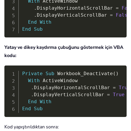
With
 ActiveWindow

.
DisplayHorizontalScrollBar 
=
Fal
.
DisplayVerticalScrollBar 
=
False
End
With
End
Sub
Yatay ve dikey kaydırma çubuğunu göstermek için VBA
kodu:
Copy
Private
Sub
 Workbook_Deactivate
(
)
With
 ActiveWindow

.
DisplayHorizontalScrollBar 
=
True
.
DisplayVerticalScrollBar 
=
True
End
With
End
Sub
Kod yapıştırıldıktan sonra: