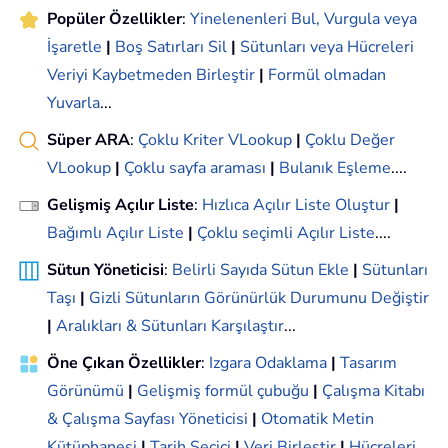
Popüler Özellikler
:
Yinelenenleri Bul, Vurgula veya
İşaretle
|
Boş Satırları Sil
|
Sütunları veya Hücreleri
Veriyi Kaybetmeden Birleştir
|
Formül olmadan
Yuvarla
...
Süper ARA
:
Çoklu Kriter VLookup
|
Çoklu Değer
VLookup
|
Çoklu sayfa araması
|
Bulanık Eşleme
....
Gelişmiş Açılır Liste
:
Hızlıca Açılır Liste Oluştur
|
Bağımlı Açılır Liste
|
Çoklu seçimli Açılır Liste
....
Sütun Yöneticisi
:
Belirli Sayıda Sütun Ekle
|
Sütunları
Taşı
|
Gizli Sütunların Görünürlük Durumunu Değiştir
|
Aralıkları & Sütunları Karşılaştır
...
Öne Çıkan Özellikler
:
Izgara Odaklama
|
Tasarım
Görünümü
|
Gelişmiş formül çubuğu
|
Çalışma Kitabı
& Çalışma Sayfası Yöneticisi
|
Otomatik Metin
Kütüphanesi
|
Tarih Seçici
|
Veri Birleştir
|
Hücreleri