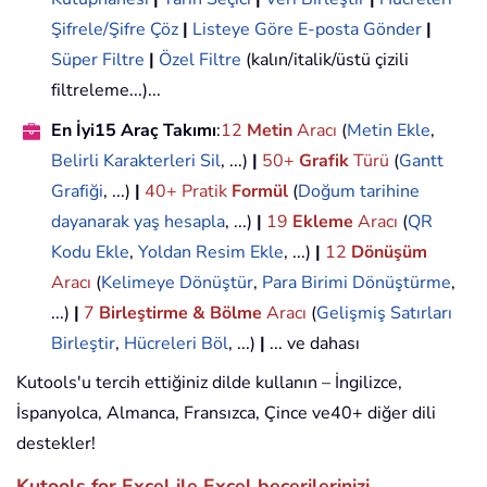
Şifrele/Şifre Çöz
|
Listeye Göre E-posta Gönder
|
Süper Filtre
|
Özel Filtre
(kalın/italik/üstü çizili
filtreleme...)...
En İyi15 Araç Takımı
:
12
Metin
Aracı
(
Metin Ekle
,
Belirli Karakterleri Sil
, ...)
|
50+
Grafik
Türü
(
Gantt
Grafiği
, ...)
|
40+ Pratik
Formül
(
Doğum tarihine
dayanarak yaş hesapla
, ...)
|
19
Ekleme
Aracı
(
QR
Kodu Ekle
,
Yoldan Resim Ekle
, ...)
|
12
Dönüşüm
Aracı
(
Kelimeye Dönüştür
,
Para Birimi Dönüştürme
,
...)
|
7
Birleştirme & Bölme
Aracı
(
Gelişmiş Satırları
Birleştir
,
Hücreleri Böl
, ...)
|
... ve dahası
Kutools'u tercih ettiğiniz dilde kullanın – İngilizce,
İspanyolca, Almanca, Fransızca, Çince ve40+ diğer dili
destekler!
Kutools for Excel ile Excel becerilerinizi