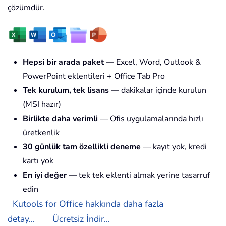
çözümdür.
Hepsi bir arada paket
— Excel, Word, Outlook &
PowerPoint eklentileri + Office Tab Pro
Tek kurulum, tek lisans
— dakikalar içinde kurulun
(MSI hazır)
Birlikte daha verimli
— Ofis uygulamalarında hızlı
üretkenlik
30 günlük tam özellikli deneme
— kayıt yok, kredi
kartı yok
En iyi değer
— tek tek eklenti almak yerine tasarruf
edin
Kutools for Office hakkında daha fazla
detay...
Ücretsiz İndir...