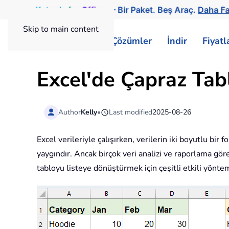
Kutools
for
Office
— Bir Paket. Beş Araç.
Daha Fa
Skip to main content
ExtendOffice
Çözümler
İndir
Fiyat
Excel'de Çapraz Tab
Author
Kelly
•
Last modified
2025-08-26
Excel verileriyle çalışırken, verilerin iki boyutlu bir
yaygındır. Ancak birçok veri analizi ve raporlama göre
tabloyu listeye dönüştürmek için çeşitli etkili yöntem