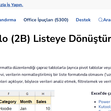
zla İş Yapın.
landırma
Office İpuçları (5300)
Destek
Ar
lo (2B) Listeye Dönüşt
 formatta düzenlendiği çapraz tablolarla (ayrıca pivot tablolar vey
vi, verilerin normalleştirilmiş bir liste formatında olmasını ('uz
leri açıklıyor, böylece verileri analiz etmek, filtrelemek ve ve
Excel'de ç
Power 
Kutools