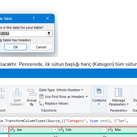
acaktır. Pencerede, ilk sütun başlığı hariç (Kategori) tüm sütun 