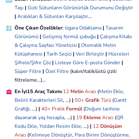
Taşı
|
Gizli Sütunların Görünürlük Durumunu Değiştir
|
Aralıkları & Sütunları Karşılaştır
...
Öne Çıkan Özellikler
:
Izgara Odaklama
|
Tasarım
Görünümü
|
Gelişmiş formül çubuğu
|
Çalışma Kitabı
& Çalışma Sayfası Yöneticisi
|
Otomatik Metin
Kütüphanesi
|
Tarih Seçici
|
Veri Birleştir
|
Hücreleri
Şifrele/Şifre Çöz
|
Listeye Göre E-posta Gönder
|
Süper Filtre
|
Özel Filtre
(kalın/italik/üstü çizili
filtreleme...)...
En İyi15 Araç Takımı
:
12
Metin
Aracı
(
Metin Ekle
,
Belirli Karakterleri Sil
, ...)
|
50+
Grafik
Türü
(
Gantt
Grafiği
, ...)
|
40+ Pratik
Formül
(
Doğum tarihine
dayanarak yaş hesapla
, ...)
|
19
Ekleme
Aracı
(
QR
Kodu Ekle
,
Yoldan Resim Ekle
, ...)
|
12
Dönüşüm
Aracı
(
Kelimeye Dönüştür
,
Para Birimi Dönüştürme
,