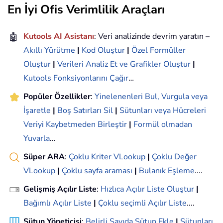
En İyi Ofis Verimlilik Araçları
🤖
Kutools AI Asistanı
: Veri analizinde devrim yaratın –
Akıllı Yürütme
|
Kod Oluştur
|
Özel Formüller
Oluştur
|
Verileri Analiz Et ve Grafikler Oluştur
|
Kutools Fonksiyonlarını Çağır
…
Popüler Özellikler
:
Yinelenenleri Bul, Vurgula veya
İşaretle
|
Boş Satırları Sil
|
Sütunları veya Hücreleri
Veriyi Kaybetmeden Birleştir
|
Formül olmadan
Yuvarla
...
Süper ARA
:
Çoklu Kriter VLookup
|
Çoklu Değer
VLookup
|
Çoklu sayfa araması
|
Bulanık Eşleme
....
Gelişmiş Açılır Liste
:
Hızlıca Açılır Liste Oluştur
|
Bağımlı Açılır Liste
|
Çoklu seçimli Açılır Liste
....
Sütun Yöneticisi
:
Belirli Sayıda Sütun Ekle
|
Sütunları