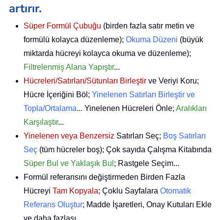
artırır.
Süper Formül Çubuğu
(birden fazla satır metin ve
formülü kolayca düzenleme);
Okuma Düzeni
(büyük
miktarda hücreyi kolayca okuma ve düzenleme);
Filtrelenmiş Alana Yapıştır
...
Hücreleri/Satırları/Sütunları Birleştir
ve Veriyi Koru;
Hücre İçeriğini Böl;
Yinelenen Satırları Birleştir ve
Topla/Ortalama
... Yinelenen Hücreleri Önle;
Aralıkları
Karşılaştır
...
Yinelenen veya Benzersiz
Satırları Seç;
Boş Satırları
Seç
(tüm hücreler boş); Çok sayıda Çalışma Kitabında
Süper Bul ve Yaklaşık Bul
; Rastgele Seçim...
Formül referansını değiştirmeden Birden Fazla
Hücreyi
Tam Kopyala
; Çoklu Sayfalara
Otomatik
Referans Oluştur
; Madde İşaretleri, Onay Kutuları Ekle
ve daha fazlası...