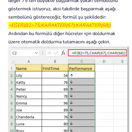
değer 75'ten büyükse başparmak yukarı sembolünü
göstermek istiyoruz, aksi takdirde başparmak aşağı
sembolünü göstereceğiz, formül şu şekildedir:
=EĞER(B2>75;KARAKTER(67);KARAKTER(68))
Ardından bu formülü diğer hücreler için doldurmak
üzere otomatik doldurma tutamacını aşağı çekin.