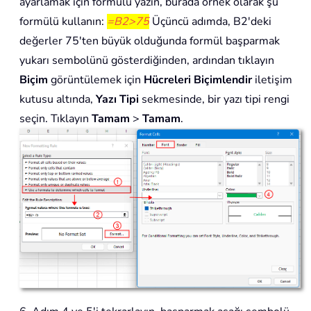
ayarlamak için formülü yazın, burada örnek olarak şu
formülü kullanın:
=B2>75
Üçüncü adımda, B2'deki
değerler 75'ten büyük olduğunda formül başparmak
yukarı sembolünü gösterdiğinden, ardından tıklayın
Biçim
görüntülemek için
Hücreleri Biçimlendir
iletişim
kutusu altında,
Yazı Tipi
sekmesinde, bir yazı tipi rengi
seçin. Tıklayın
Tamam
>
Tamam
.