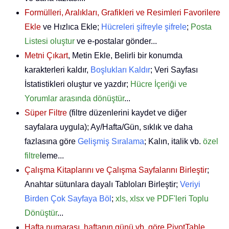
Formülleri, Aralıkları, Grafikleri ve Resimleri Favorilere
Ekle
ve Hızlıca Ekle;
Hücreleri şifreyle şifrele
;
Posta
Listesi oluştur
ve e-postalar gönder...
Metni Çıkart
, Metin Ekle, Belirli bir konumda
karakterleri kaldır,
Boşlukları Kaldır
; Veri Sayfası
İstatistikleri oluştur ve yazdır;
Hücre İçeriği ve
Yorumlar arasında dönüştür
...
Süper Filtre
(filtre düzenlerini kaydet ve diğer
sayfalara uygula); Ay/Hafta/Gün, sıklık ve daha
fazlasına göre
Gelişmiş Sıralama
; Kalın, italik vb.
özel
filtre
leme...
Çalışma Kitaplarını ve Çalışma Sayfalarını Birleştir
;
Anahtar sütunlara dayalı Tabloları Birleştir;
Veriyi
Birden Çok Sayfaya Böl
;
xls, xlsx ve PDF'leri Toplu
Dönüştür
...
Hafta numarası, haftanın günü vb. göre PivotTable