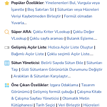
Popüler Özellikler
:
Yinelenenleri Bul, Vurgula veya
İşaretle
|
Boş Satırları Sil
|
Sütunları veya Hücreleri
Veriyi Kaybetmeden Birleştir
|
Formül olmadan
Yuvarla
...
Süper ARA
:
Çoklu Kriter VLookup
|
Çoklu Değer
VLookup
|
Çoklu sayfa araması
|
Bulanık Eşleme
....
Gelişmiş Açılır Liste
:
Hızlıca Açılır Liste Oluştur
|
Bağımlı Açılır Liste
|
Çoklu seçimli Açılır Liste
....
Sütun Yöneticisi
:
Belirli Sayıda Sütun Ekle
|
Sütunları
Taşı
|
Gizli Sütunların Görünürlük Durumunu Değiştir
|
Aralıkları & Sütunları Karşılaştır
...
Öne Çıkan Özellikler
:
Izgara Odaklama
|
Tasarım
Görünümü
|
Gelişmiş formül çubuğu
|
Çalışma Kitabı
& Çalışma Sayfası Yöneticisi
|
Otomatik Metin
Kütüphanesi
|
Tarih Seçici
|
Veri Birleştir
|
Hücreleri