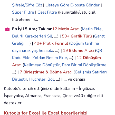
Şifrele/Şifre Çöz
|
Listeye Göre E-posta Gönder
|
Süper Filtre
|
Özel Filtre
(kalın/italik/üstü çizili
filtreleme...)...
En İyi15 Araç Takımı
:
12
Metin
Aracı
(
Metin Ekle
,
Belirli Karakterleri Sil
, ...)
|
50+
Grafik
Türü
(
Gantt
Grafiği
, ...)
|
40+ Pratik
Formül
(
Doğum tarihine
dayanarak yaş hesapla
, ...)
|
19
Ekleme
Aracı
(
QR
Kodu Ekle
,
Yoldan Resim Ekle
, ...)
|
12
Dönüşüm
Aracı
(
Kelimeye Dönüştür
,
Para Birimi Dönüştürme
,
...)
|
7
Birleştirme & Bölme
Aracı
(
Gelişmiş Satırları
Birleştir
,
Hücreleri Böl
, ...)
|
... ve dahası
Kutools'u tercih ettiğiniz dilde kullanın – İngilizce,
İspanyolca, Almanca, Fransızca, Çince ve40+ diğer dili
destekler!
Kutools for Excel ile Excel becerilerinizi