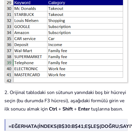
2. Orijinal tablodaki son sütunun yanındaki boş bir hücreyi
seçin (bu durumda F3 hücresi), aşağıdaki formülü girin ve
ilk sonucu almak için
Ctrl
+
Shift
+
Enter
tuşlarına basın.
=EĞERHATA(İNDEKS(B$30:B$41;EŞLEŞ(DOĞRU;SAYIYS