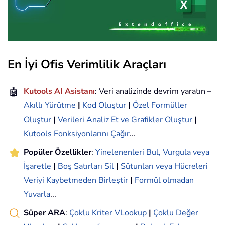
En İyi Ofis Verimlilik Araçları
🤖
Kutools AI Asistanı
: Veri analizinde devrim yaratın –
Akıllı Yürütme
|
Kod Oluştur
|
Özel Formüller
Oluştur
|
Verileri Analiz Et ve Grafikler Oluştur
|
Kutools Fonksiyonlarını Çağır
…
Popüler Özellikler
:
Yinelenenleri Bul, Vurgula veya
İşaretle
|
Boş Satırları Sil
|
Sütunları veya Hücreleri
Veriyi Kaybetmeden Birleştir
|
Formül olmadan
Yuvarla
...
Süper ARA
:
Çoklu Kriter VLookup
|
Çoklu Değer