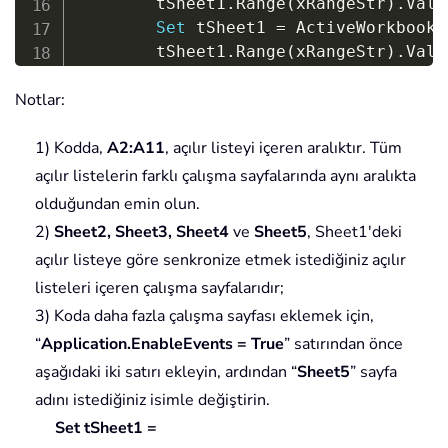
        tSheet1
.
Range
(
xRangeStr
)
.
Valu
Set
 tSheet1 
=
 ActiveWorkbook
.
        tSheet1
.
Range
(
xRangeStr
)
.
Valu
Set
 tSheet1 
=
 ActiveWorkbook
.
Notlar:
        tSheet1
.
Range
(
xRangeStr
)
.
Valu
Set
 tSheet1 
=
 ActiveWorkbook
.
1) Kodda,
A2:A11
, açılır listeyi içeren aralıktır. Tüm
        tSheet1
.
Range
(
xRangeStr
)
.
Valu
        Application
.
EnableEvents 
=
Tr
açılır listelerin farklı çalışma sayfalarında aynı aralıkta
End
If
olduğundan emin olun.
2)
Sheet2, Sheet3, Sheet4
ve
Sheet5
, Sheet1'deki
End
Sub
açılır listeye göre senkronize etmek istediğiniz açılır
listeleri içeren çalışma sayfalarıdır;
3) Koda daha fazla çalışma sayfası eklemek için,
“
Application.EnableEvents = True
” satırından önce
aşağıdaki iki satırı ekleyin, ardından “
Sheet5
” sayfa
adını istediğiniz isimle değiştirin.
Set tSheet1 =