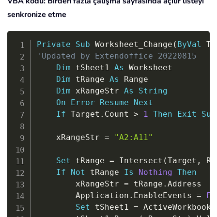
VBA kodu: Birden fazla çalışma sayfasında açılır listeyi
senkronize etme
Copy
Private
Sub
 Worksheet_Change
(
ByVal
 Ta
'Updated by Extendoffice 20220815
Dim
 tSheet1 
As
 Worksheet

Dim
 tRange 
As
 Range

Dim
 xRangeStr 
As
String
On
Error
Resume
Next
If
 Target
.
Count 
>
1
Then
Exit
Sub
    xRangeStr 
=
"A2:A11"
Set
 tRange 
=
 Intersect
(
Target
,
 Ra
If
Not
 tRange 
Is
Nothing
Then
        xRangeStr 
=
 tRange
.
Address

        Application
.
EnableEvents 
=
Fa
Set
 tSheet1 
=
 ActiveWorkbook
.