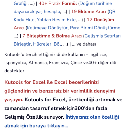
Grafiği
, ...)
|
40+ Pratik
Formül
(
Doğum tarihine
dayanarak yaş hesapla
, ...)
|
19
Ekleme
Aracı
(
QR
Kodu Ekle
,
Yoldan Resim Ekle
, ...)
|
12
Dönüşüm
Aracı
(
Kelimeye Dönüştür
,
Para Birimi Dönüştürme
,
...)
|
7
Birleştirme & Bölme
Aracı
(
Gelişmiş Satırları
Birleştir
,
Hücreleri Böl
, ...)
|
... ve dahası
Kutools'u tercih ettiğiniz dilde kullanın – İngilizce,
İspanyolca, Almanca, Fransızca, Çince ve40+ diğer dili
destekler!
Kutools for Excel ile Excel becerilerinizi
güçlendirin ve benzersiz bir verimlilik deneyimi
yaşayın.
Kutools for Excel, üretkenliği artırmak ve
zamandan tasarruf etmek için300'den fazla
Gelişmiş Özellik sunuyor.
İhtiyacınız olan özelliği
almak için buraya tıklayın...