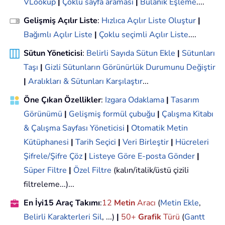
VLookup
|
Çoklu sayfa araması
|
Bulanık Eşleme
....
Gelişmiş Açılır Liste
:
Hızlıca Açılır Liste Oluştur
|
Bağımlı Açılır Liste
|
Çoklu seçimli Açılır Liste
....
Sütun Yöneticisi
:
Belirli Sayıda Sütun Ekle
|
Sütunları
Taşı
|
Gizli Sütunların Görünürlük Durumunu Değiştir
|
Aralıkları & Sütunları Karşılaştır
...
Öne Çıkan Özellikler
:
Izgara Odaklama
|
Tasarım
Görünümü
|
Gelişmiş formül çubuğu
|
Çalışma Kitabı
& Çalışma Sayfası Yöneticisi
|
Otomatik Metin
Kütüphanesi
|
Tarih Seçici
|
Veri Birleştir
|
Hücreleri
Şifrele/Şifre Çöz
|
Listeye Göre E-posta Gönder
|
Süper Filtre
|
Özel Filtre
(kalın/italik/üstü çizili
filtreleme...)...
En İyi15 Araç Takımı
:
12
Metin
Aracı
(
Metin Ekle
,
Belirli Karakterleri Sil
, ...)
|
50+
Grafik
Türü
(
Gantt