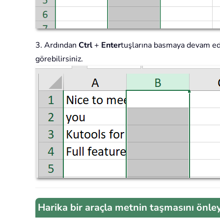
3. Ardından
Ctrl
+
Enter
tuşlarına basmaya devam edin
görebilirsiniz.
Harika bir araçla metnin taşmasını önle