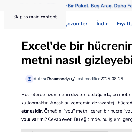
Kutools
for
Office
— Bir Paket. Beş Araç.
Daha Fa
Skip to main content
ExtendOffice
Çözümler
İndir
Fiyat
Excel'de bir hücren
metni nasıl gizleyebi
Author
Zhoumandy
•
Last modified
2025-08-26
Hücrelerde uzun metin dizeleri olduğunda, bu metinl
kullanmaktır. Ancak bu yöntemin dezavantajı, hücrede
etmesidir
. Örneğin, "you" metni içeren bir hücre "y
yolu var mı
? Cevap evet. Bu eğitimde, bu işlemi ge