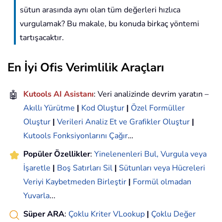
sütun arasında aynı olan tüm değerleri hızlıca
vurgulamak? Bu makale, bu konuda birkaç yöntemi
tartışacaktır.
En İyi Ofis Verimlilik Araçları
🤖
Kutools AI Asistanı
: Veri analizinde devrim yaratın –
Akıllı Yürütme
|
Kod Oluştur
|
Özel Formüller
Oluştur
|
Verileri Analiz Et ve Grafikler Oluştur
|
Kutools Fonksiyonlarını Çağır
…
Popüler Özellikler
:
Yinelenenleri Bul, Vurgula veya
İşaretle
|
Boş Satırları Sil
|
Sütunları veya Hücreleri
Veriyi Kaybetmeden Birleştir
|
Formül olmadan
Yuvarla
...
Süper ARA
:
Çoklu Kriter VLookup
|
Çoklu Değer