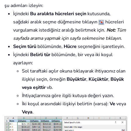
şu adımları izleyin:
İçindeki
Bu aralıkta hücreleri seçin
kutusunda,
sağdaki aralık seçme düğmesine tıklayın
hücreleri
vurgulamak istediğiniz aralığı belirtmek için.
Not:
Tüm
sayfada arama yapmak için sayfa sekmesine tıklayın.
Seçim türü
bölümünde,
Hücre
seçeneğini işaretleyin.
İçindeki
Belirli tür
bölümünde, bir veya iki koşul
ayarlayın:
Sol taraftaki açılır okuna tıklayarak ihtiyacınız olan
ilişkiyi seçin, örneğin
Büyüktür
,
Küçüktür
,
Büyük
veya eşittir
vb.
İhtiyaçlarınıza göre ilgili kutuya değeri yazın.
İki koşul arasındaki ilişkiyi belirtin (varsa):
Ve
veya
Veya
.