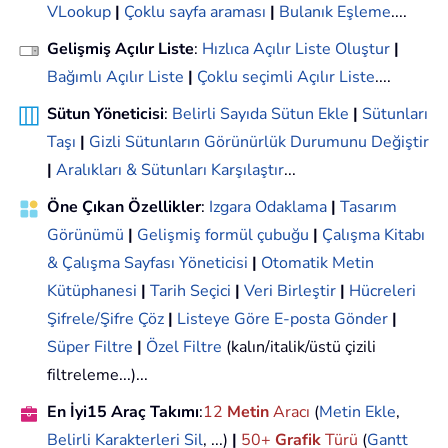
VLookup
|
Çoklu sayfa araması
|
Bulanık Eşleme
....
Gelişmiş Açılır Liste
:
Hızlıca Açılır Liste Oluştur
|
Bağımlı Açılır Liste
|
Çoklu seçimli Açılır Liste
....
Sütun Yöneticisi
:
Belirli Sayıda Sütun Ekle
|
Sütunları
Taşı
|
Gizli Sütunların Görünürlük Durumunu Değiştir
|
Aralıkları & Sütunları Karşılaştır
...
Öne Çıkan Özellikler
:
Izgara Odaklama
|
Tasarım
Görünümü
|
Gelişmiş formül çubuğu
|
Çalışma Kitabı
& Çalışma Sayfası Yöneticisi
|
Otomatik Metin
Kütüphanesi
|
Tarih Seçici
|
Veri Birleştir
|
Hücreleri
Şifrele/Şifre Çöz
|
Listeye Göre E-posta Gönder
|
Süper Filtre
|
Özel Filtre
(kalın/italik/üstü çizili
filtreleme...)...
En İyi15 Araç Takımı
:
12
Metin
Aracı
(
Metin Ekle
,
Belirli Karakterleri Sil
, ...)
|
50+
Grafik
Türü
(
Gantt