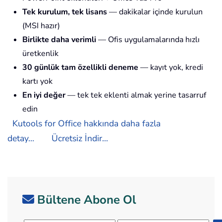
Tek kurulum, tek lisans
— dakikalar içinde kurulun
(MSI hazır)
Birlikte daha verimli
— Ofis uygulamalarında hızlı
üretkenlik
30 günlük tam özellikli deneme
— kayıt yok, kredi
kartı yok
En iyi değer
— tek tek eklenti almak yerine tasarruf
edin
Kutools for Office hakkında daha fazla
detay...
Ücretsiz İndir...
Bültene Abone Ol