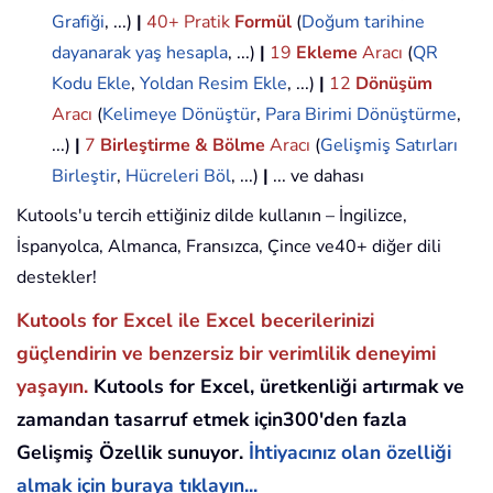
Grafiği
, ...)
|
40+ Pratik
Formül
(
Doğum tarihine
dayanarak yaş hesapla
, ...)
|
19
Ekleme
Aracı
(
QR
Kodu Ekle
,
Yoldan Resim Ekle
, ...)
|
12
Dönüşüm
Aracı
(
Kelimeye Dönüştür
,
Para Birimi Dönüştürme
,
...)
|
7
Birleştirme & Bölme
Aracı
(
Gelişmiş Satırları
Birleştir
,
Hücreleri Böl
, ...)
|
... ve dahası
Kutools'u tercih ettiğiniz dilde kullanın – İngilizce,
İspanyolca, Almanca, Fransızca, Çince ve40+ diğer dili
destekler!
Kutools for Excel ile Excel becerilerinizi
güçlendirin ve benzersiz bir verimlilik deneyimi
yaşayın.
Kutools for Excel, üretkenliği artırmak ve
zamandan tasarruf etmek için300'den fazla
Gelişmiş Özellik sunuyor.
İhtiyacınız olan özelliği
almak için buraya tıklayın...