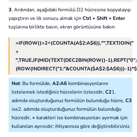
3
. Ardından, aşağıdaki formülü D2 hücresine kopyalayıp
yapıştırın ve ilk sonucu almak için
Ctrl + Shift + Enter
tuşlarına birlikte basın, ekran görüntüsüne bakın:
=IF(ROW()>2^(COUNTA(A$2:A$6)),"",TEXTJOIN("
+
",TRUE,IF(MID(TEXT(DEC2BIN(ROW()-1),REPT("0
(ROW(INDIRECT("1:"&COUNTA($A$2:$A$6)))-1)*$C
Not
: Bu formülde,
A2:A6
kombinasyonlarını
listelemek istediğiniz hücrelerin listesidir,
C2
1.
adımda oluşturduğunuz formülün bulunduğu hücre,
C3
ise2. adımda oluşturduğunuz formülün bulunduğu
hücredir,
+
karakteri ise kombinasyonları ayırmak için
kullanılan ayırıcıdır; ihtiyacınıza göre değiştirebilirsiniz.