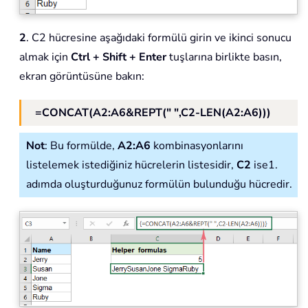
2
. C2 hücresine aşağıdaki formülü girin ve ikinci sonucu
almak için
Ctrl + Shift + Enter
tuşlarına birlikte basın,
ekran görüntüsüne bakın:
=CONCAT(A2:A6&REPT(" ",C2-LEN(A2:A6)))
Not
: Bu formülde,
A2:A6
kombinasyonlarını
listelemek istediğiniz hücrelerin listesidir,
C2
ise1.
adımda oluşturduğunuz formülün bulunduğu hücredir.