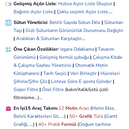
Gelişmiş Açılır Liste
:
Hızlıca Açılır Liste Oluştur
|
Bağımlı Açılır Liste
|
Çoklu seçimli Açılır Liste
....
Sütun Yöneticisi
:
Belirli Sayıda Sütun Ekle
|
Sütunları
Taşı
|
Gizli Sütunların Görünürlük Durumunu Değiştir
|
Aralıkları & Sütunları Karşılaştır
...
Öne Çıkan Özellikler
:
Izgara Odaklama
|
Tasarım
Görünümü
|
Gelişmiş formül çubuğu
|
Çalışma Kitabı
& Çalışma Sayfası Yöneticisi
|
Otomatik Metin
Kütüphanesi
|
Tarih Seçici
|
Veri Birleştir
|
Hücreleri
Şifrele/Şifre Çöz
|
Listeye Göre E-posta Gönder
|
Süper Filtre
|
Özel Filtre
(kalın/italik/üstü çizili
filtreleme...)...
En İyi15 Araç Takımı
:
12
Metin
Aracı
(
Metin Ekle
,
Belirli Karakterleri Sil
, ...)
|
50+
Grafik
Türü
(
Gantt
Grafiği
, ...)
|
40+ Pratik
Formül
(
Doğum tarihine