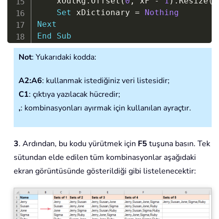
    xOutRg
.
Offset
(
0
,
 xF 
-
1
)
.
Resize
(
x
Set
 xDictionary 
=
Nothing
Next
End
Sub
Sub
 ConnectValue
(
ByRef
 pDValue
,
ByRef
Not
: Yukarıdaki kodda:
Dim
 xF 
As
Long
If
 pLevel 
=
 pMaxLevel 
Then
A2:A6
: kullanmak istediğiniz veri listesidir;
    pDictionary
(
pDictionary
.
Count 
+
1
C1
: çıktıya yazılacak hücredir;
Exit
Sub
End
If
,
: kombinasyonları ayırmak için kullanılan ayraçtır.
For
 xF 
=
 pIndex 
+
1
To
 UBound
(
pDValue
If
 pValue 
=
""
Then
Call
 ConnectValue
(
pDValue
,
 pD
3
. Ardından, bu kodu yürütmek için
F5
tuşuna basın. Tek
Else
sütundan elde edilen tüm kombinasyonlar aşağıdaki
Call
 ConnectValue
(
pDValue
,
 pD
ekran görüntüsünde gösterildiği gibi listelenecektir:
End
If
Next
End
Sub