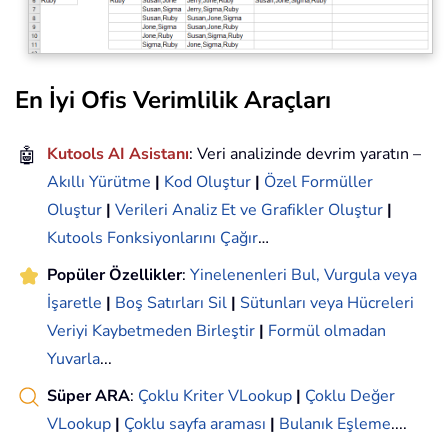
En İyi Ofis Verimlilik Araçları
🤖
Kutools AI Asistanı
: Veri analizinde devrim yaratın –
Akıllı Yürütme
|
Kod Oluştur
|
Özel Formüller
Oluştur
|
Verileri Analiz Et ve Grafikler Oluştur
|
Kutools Fonksiyonlarını Çağır
…
Popüler Özellikler
:
Yinelenenleri Bul, Vurgula veya
İşaretle
|
Boş Satırları Sil
|
Sütunları veya Hücreleri
Veriyi Kaybetmeden Birleştir
|
Formül olmadan
Yuvarla
...
Süper ARA
:
Çoklu Kriter VLookup
|
Çoklu Değer
VLookup
|
Çoklu sayfa araması
|
Bulanık Eşleme
....