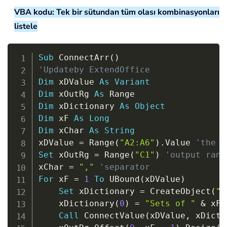
VBA kodu: Tek bir sütundan tüm olası kombinasyonları
listele
Copy
Sub
 ConnectArr
(
)
'Updateby ExtendOffice
Dim
 xDValue 
As
Variant
Dim
 xOutRg 
As
Dim
 xDictionary 
As
Object
Dim
 xF 
As
Long
Dim
 xChar 
As
String
xDValue 
=
 Range
(
"A2:A6"
)
.
Value 
'the d
Set
 xOutRg 
=
 Range
(
"C1"
)
'output rang
xChar 
=
","
'separator
For
 xF 
=
1
To
 UBound
(
xDValue
)
Set
 xDictionary 
=
 CreateObject
(
"S
    xDictionary
(
0
)
=
"Sets of "
&
 xF

Call
 ConnectValue
(
xDValue
,
 xDicti