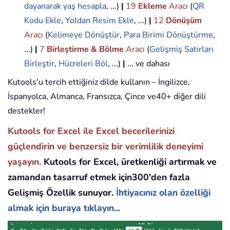
dayanarak yaş hesapla
, ...)
|
19
Ekleme
Aracı
(
QR
Kodu Ekle
,
Yoldan Resim Ekle
, ...)
|
12
Dönüşüm
Aracı
(
Kelimeye Dönüştür
,
Para Birimi Dönüştürme
,
...)
|
7
Birleştirme & Bölme
Aracı
(
Gelişmiş Satırları
Birleştir
,
Hücreleri Böl
, ...)
|
... ve dahası
Kutools'u tercih ettiğiniz dilde kullanın – İngilizce,
İspanyolca, Almanca, Fransızca, Çince ve40+ diğer dili
destekler!
Kutools for Excel ile Excel becerilerinizi
güçlendirin ve benzersiz bir verimlilik deneyimi
yaşayın.
Kutools for Excel, üretkenliği artırmak ve
zamandan tasarruf etmek için300'den fazla
Gelişmiş Özellik sunuyor.
İhtiyacınız olan özelliği
almak için buraya tıklayın...