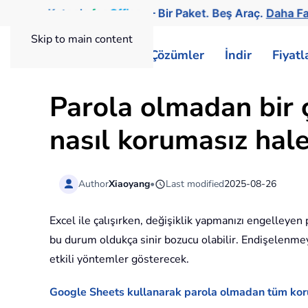
Kutools
for
Office
— Bir Paket. Beş Araç.
Daha Fa
Skip to main content
ExtendOffice
Çözümler
İndir
Fiyat
Parola olmadan bir 
nasıl korumasız hale
Author
Xiaoyang
•
Last modified
2025-08-26
Excel ile çalışırken, değişiklik yapmanızı engelleyen 
bu durum oldukça sinir bozucu olabilir. Endişelenmey
etkili yöntemler gösterecek.
Google Sheets kullanarak parola olmadan tüm koru