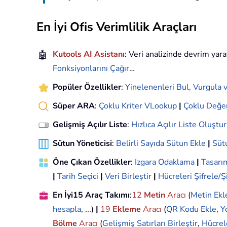
En İyi Ofis Verimlilik Araçları
🤖
Kutools AI Asistanı
: Veri analizinde devrim yara
Fonksiyonlarını Çağır
…
Popüler Özellikler
:
Yinelenenleri Bul, Vurgula v
Süper ARA
:
Çoklu Kriter VLookup
|
Çoklu Değe
Gelişmiş Açılır Liste
:
Hızlıca Açılır Liste Oluştur
Sütun Yöneticisi
:
Belirli Sayıda Sütun Ekle
|
Sütu
Öne Çıkan Özellikler
:
Izgara Odaklama
|
Tasar
|
Tarih Seçici
|
Veri Birleştir
|
Hücreleri Şifrele/Ş
En İyi15 Araç Takımı
:
12
Metin
Aracı
(
Metin Ekl
hesapla
, ...)
|
19
Ekleme
Aracı
(
QR Kodu Ekle
,
Y
Bölme
Aracı
(
Gelişmiş Satırları Birleştir
,
Hücrel