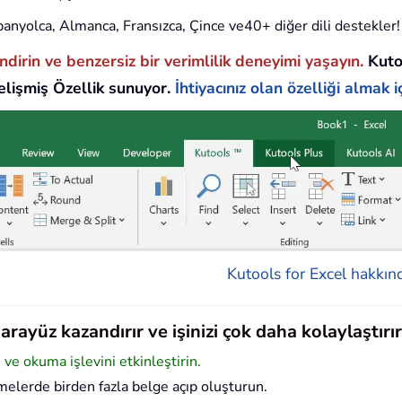
 İspanyolca, Almanca, Fransızca, Çince ve40+ diğer dili destekler!
endirin ve benzersiz bir verimlilik deneyimi yaşayın.
Kuto
lişmiş Özellik sunuyor.
İhtiyacınız olan özelliği almak iç
Kutools for Excel hakkınd
rayüz kazandırır ve işinizi çok daha kolaylaştırır
e okuma işlevini etkinleştirin.
elerde birden fazla belge açıp oluşturun.