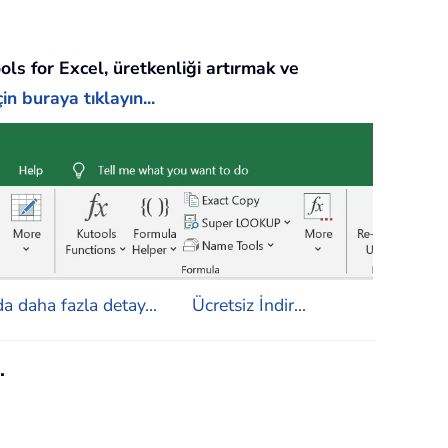
ols for Excel, üretkenliği artırmak ve
in buraya tıklayın...
a daha fazla detay...
Ücretsiz İndir...
.