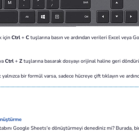
k için
Ctrl
+
C
tuşlarına basın ve ardından verileri Excel veya G
eya
Ctrl
+
Z
tuşlarına basarak dosyayı orijinal haline geri döndür
lnızca bir formül varsa, sadece hücreye çift tıklayın ve ardınd
Dönüştürme
kitabını Google Sheets'e dönüştürmeyi denediniz mi? Burada, bir