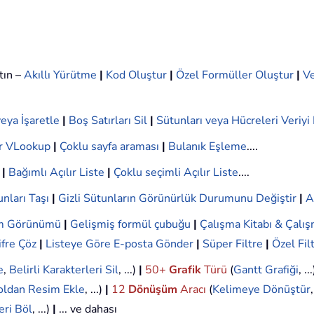
tın –
Akıllı Yürütme
|
Kod Oluştur
|
Özel Formüller Oluştur
|
Ve
eya İşaretle
|
Boş Satırları Sil
|
Sütunları veya Hücreleri Veriy
r VLookup
|
Çoklu sayfa araması
|
Bulanık Eşleme
....
|
Bağımlı Açılır Liste
|
Çoklu seçimli Açılır Liste
....
nları Taşı
|
Gizli Sütunların Görünürlük Durumunu Değiştir
|
A
ım Görünümü
|
Gelişmiş formül çubuğu
|
Çalışma Kitabı & Çalış
ifre Çöz
|
Listeye Göre E-posta Gönder
|
Süper Filtre
|
Özel Fil
e
,
Belirli Karakterleri Sil
, ...)
|
50+
Grafik
Türü
(
Gantt Grafiği
, ..
oldan Resim Ekle
, ...)
|
12
Dönüşüm
Aracı
(
Kelimeye Dönüştür
eri Böl
, ...)
|
... ve dahası