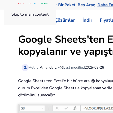
Kutools
for
Office
— Bir Paket. Beş Araç.
Daha Fa
Skip to main content
ExtendOffice
Çözümler
İndir
Fiyat
Google Sheets'ten Ex
kopyalanır ve yapıştı
Author
Amanda Li
•
Last modified
2025-08-26
Google Sheets'ten Excel'e bir hücre aralığı kopyalayı
durum Excel'den Google Sheets'e kopyalanan veriler 
çözümünü sunacağız.