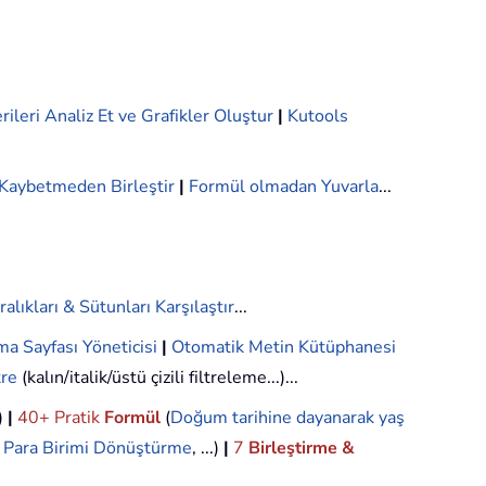
rileri Analiz Et ve Grafikler Oluştur
|
Kutools
i Kaybetmeden Birleştir
|
Formül olmadan Yuvarla
...
ralıkları & Sütunları Karşılaştır
...
ma Sayfası Yöneticisi
|
Otomatik Metin Kütüphanesi
tre
(kalın/italik/üstü çizili filtreleme...)...
.)
|
40+ Pratik
Formül
(
Doğum tarihine dayanarak yaş
,
Para Birimi Dönüştürme
, ...)
|
7
Birleştirme &