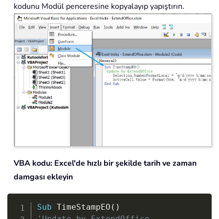
kodunu Modül penceresine kopyalayıp yapıştırın.
VBA kodu: Excel'de hızlı bir şekilde tarih ve zaman
damgası ekleyin
Copy
Sub
 TimeStampEO
(
)
'Update by ExtendOffice