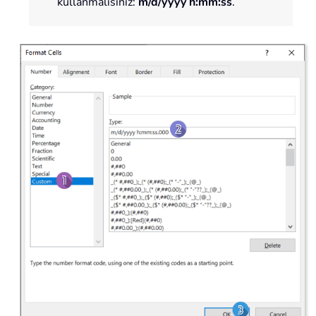
kullanmalısınız:
m/d/yyyy h:mm:ss
.