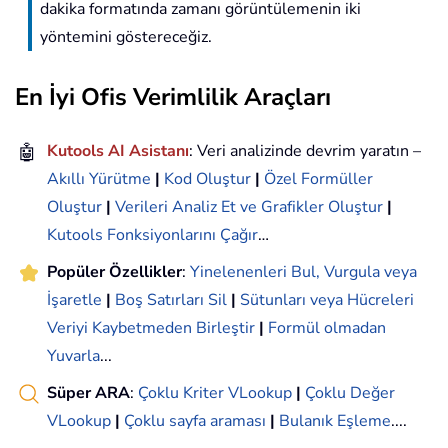
dakika formatında zamanı görüntülemenin iki
yöntemini göstereceğiz.
En İyi Ofis Verimlilik Araçları
🤖
Kutools AI Asistanı
: Veri analizinde devrim yaratın –
Akıllı Yürütme
|
Kod Oluştur
|
Özel Formüller
Oluştur
|
Verileri Analiz Et ve Grafikler Oluştur
|
Kutools Fonksiyonlarını Çağır
…
Popüler Özellikler
:
Yinelenenleri Bul, Vurgula veya
İşaretle
|
Boş Satırları Sil
|
Sütunları veya Hücreleri
Veriyi Kaybetmeden Birleştir
|
Formül olmadan
Yuvarla
...
Süper ARA
:
Çoklu Kriter VLookup
|
Çoklu Değer
VLookup
|
Çoklu sayfa araması
|
Bulanık Eşleme
....