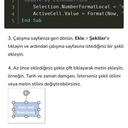
    Selection
.
NumberFormatLocal 
=
"m/
    ActiveCell
.
Value 
=
 Format
(
Now
,
"m
End
Sub
3. Çalışma sayfanıza geri dönün.
Ekle
>
Şekiller
'e
tıklayın ve ardından çalışma sayfasına istediğiniz bir şekli
ekleyin.
4. Az önce eklediğiniz şekle çift tıklayarak metin ekleyin,
örneğin, Tarih ve zaman damgası. İsterseniz şekil stilini
veya metin stilini değiştirebilirsiniz.