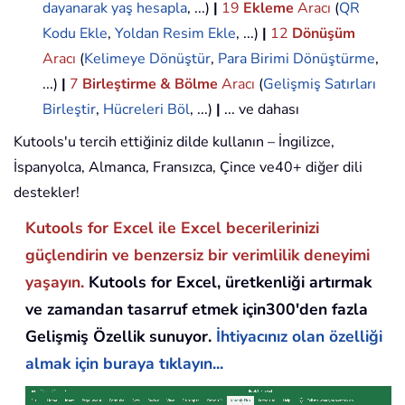
dayanarak yaş hesapla
, ...)
|
19
Ekleme
Aracı
(
QR
Kodu Ekle
,
Yoldan Resim Ekle
, ...)
|
12
Dönüşüm
Aracı
(
Kelimeye Dönüştür
,
Para Birimi Dönüştürme
,
...)
|
7
Birleştirme & Bölme
Aracı
(
Gelişmiş Satırları
Birleştir
,
Hücreleri Böl
, ...)
|
... ve dahası
Kutools'u tercih ettiğiniz dilde kullanın – İngilizce,
İspanyolca, Almanca, Fransızca, Çince ve40+ diğer dili
destekler!
Kutools for Excel ile Excel becerilerinizi
güçlendirin ve benzersiz bir verimlilik deneyimi
yaşayın.
Kutools for Excel, üretkenliği artırmak
ve zamandan tasarruf etmek için300'den fazla
Gelişmiş Özellik sunuyor.
İhtiyacınız olan özelliği
almak için buraya tıklayın...