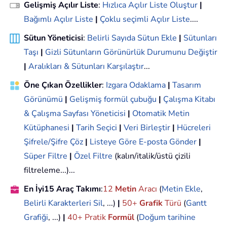
Gelişmiş Açılır Liste
:
Hızlıca Açılır Liste Oluştur
|
Bağımlı Açılır Liste
|
Çoklu seçimli Açılır Liste
....
Sütun Yöneticisi
:
Belirli Sayıda Sütun Ekle
|
Sütunları
Taşı
|
Gizli Sütunların Görünürlük Durumunu Değiştir
|
Aralıkları & Sütunları Karşılaştır
...
Öne Çıkan Özellikler
:
Izgara Odaklama
|
Tasarım
Görünümü
|
Gelişmiş formül çubuğu
|
Çalışma Kitabı
& Çalışma Sayfası Yöneticisi
|
Otomatik Metin
Kütüphanesi
|
Tarih Seçici
|
Veri Birleştir
|
Hücreleri
Şifrele/Şifre Çöz
|
Listeye Göre E-posta Gönder
|
Süper Filtre
|
Özel Filtre
(kalın/italik/üstü çizili
filtreleme...)...
En İyi15 Araç Takımı
:
12
Metin
Aracı
(
Metin Ekle
,
Belirli Karakterleri Sil
, ...)
|
50+
Grafik
Türü
(
Gantt
Grafiği
, ...)
|
40+ Pratik
Formül
(
Doğum tarihine