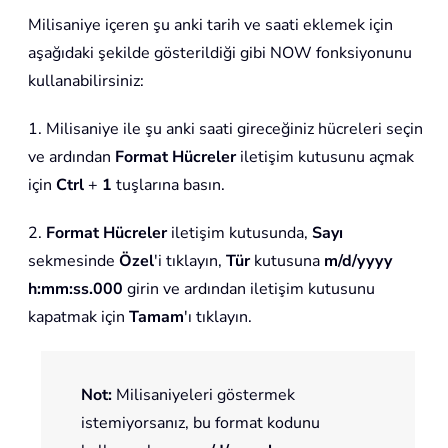
Milisaniye içeren şu anki tarih ve saati eklemek için
aşağıdaki şekilde gösterildiği gibi NOW fonksiyonunu
kullanabilirsiniz:
1. Milisaniye ile şu anki saati gireceğiniz hücreleri seçin
ve ardından
Format Hücreler
iletişim kutusunu açmak
için
Ctrl
+
1
tuşlarına basın.
2.
Format Hücreler
iletişim kutusunda,
Sayı
sekmesinde
Özel
'i tıklayın,
Tür
kutusuna
m/d/yyyy
h:mm:ss.000
girin ve ardından iletişim kutusunu
kapatmak için
Tamam
'ı tıklayın.
Not:
Milisaniyeleri göstermek
istemiyorsanız, bu format kodunu