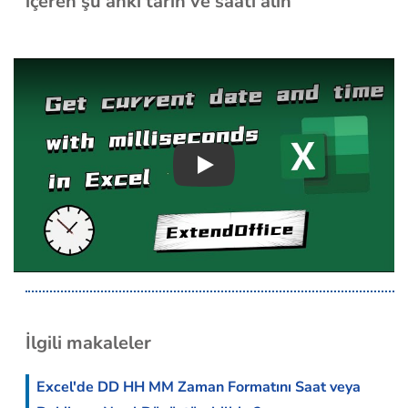
içeren şu anki tarih ve saati alın
Play
İlgili makaleler
Excel'de DD HH MM Zaman Formatını Saat veya