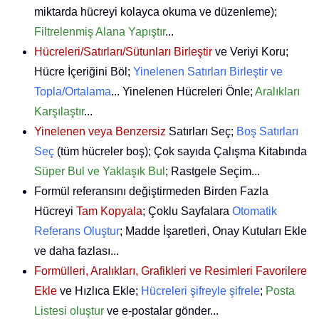
miktarda hücreyi kolayca okuma ve düzenleme);
Filtrelenmiş Alana Yapıştır
...
Hücreleri/Satırları/Sütunları Birleştir
ve Veriyi Koru;
Hücre İçeriğini Böl;
Yinelenen Satırları Birleştir ve
Topla/Ortalama
... Yinelenen Hücreleri Önle;
Aralıkları
Karşılaştır
...
Yinelenen veya Benzersiz
Satırları Seç;
Boş Satırları
Seç
(tüm hücreler boş); Çok sayıda Çalışma Kitabında
Süper Bul ve Yaklaşık Bul
; Rastgele Seçim...
Formül referansını değiştirmeden Birden Fazla
Hücreyi
Tam Kopyala
; Çoklu Sayfalara
Otomatik
Referans Oluştur
; Madde İşaretleri, Onay Kutuları Ekle
ve daha fazlası...
Formülleri, Aralıkları, Grafikleri ve Resimleri Favorilere
Ekle
ve Hızlıca Ekle;
Hücreleri şifreyle şifrele
;
Posta
Listesi oluştur
ve e-postalar gönder...