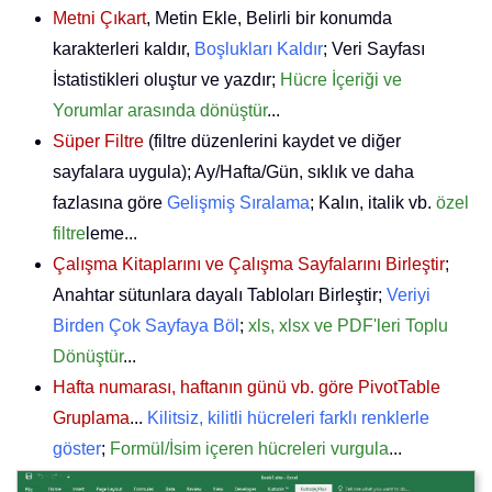
Metni Çıkart
, Metin Ekle, Belirli bir konumda
karakterleri kaldır,
Boşlukları Kaldır
; Veri Sayfası
İstatistikleri oluştur ve yazdır;
Hücre İçeriği ve
Yorumlar arasında dönüştür
...
Süper Filtre
(filtre düzenlerini kaydet ve diğer
sayfalara uygula); Ay/Hafta/Gün, sıklık ve daha
fazlasına göre
Gelişmiş Sıralama
; Kalın, italik vb.
özel
filtre
leme...
Çalışma Kitaplarını ve Çalışma Sayfalarını Birleştir
;
Anahtar sütunlara dayalı Tabloları Birleştir;
Veriyi
Birden Çok Sayfaya Böl
;
xls, xlsx ve PDF'leri Toplu
Dönüştür
...
Hafta numarası, haftanın günü vb. göre PivotTable
Gruplama
...
Kilitsiz, kilitli hücreleri farklı renklerle
göster
;
Formül/İsim içeren hücreleri vurgula
...