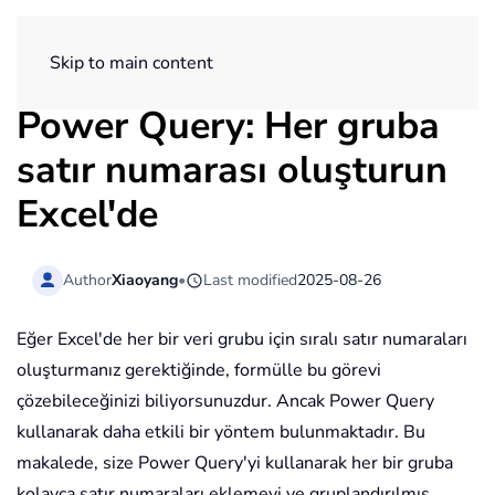
ExtendOffice
Skip to main content
Power Query: Her gruba
satır numarası oluşturun
Excel'de
Author
Xiaoyang
•
Last modified
2025-08-26
Eğer Excel'de her bir veri grubu için sıralı satır numaraları
oluşturmanız gerektiğinde, formülle bu görevi
çözebileceğinizi biliyorsunuzdur. Ancak Power Query
kullanarak daha etkili bir yöntem bulunmaktadır. Bu
makalede, size Power Query'yi kullanarak her bir gruba
kolayca satır numaraları eklemeyi ve gruplandırılmış