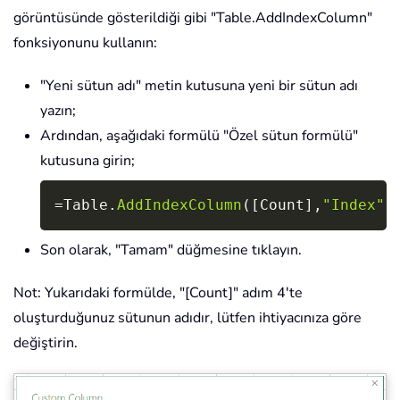
görüntüsünde gösterildiği gibi "Table.AddIndexColumn"
fonksiyonunu kullanın:
"Yeni sütun adı" metin kutusuna yeni bir sütun adı
yazın;
Ardından, aşağıdaki formülü "Özel sütun formülü"
kutusuna girin;
Copy
=
Table.
AddIndexColumn
(
[
Count
]
,
"Index"
,
Son olarak, "Tamam" düğmesine tıklayın.
Not: Yukarıdaki formülde, "[Count]" adım 4'te
oluşturduğunuz sütunun adıdır, lütfen ihtiyacınıza göre
değiştirin.