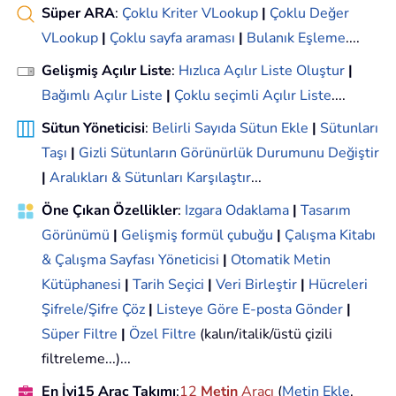
Süper ARA
:
Çoklu Kriter VLookup
|
Çoklu Değer
VLookup
|
Çoklu sayfa araması
|
Bulanık Eşleme
....
Gelişmiş Açılır Liste
:
Hızlıca Açılır Liste Oluştur
|
Bağımlı Açılır Liste
|
Çoklu seçimli Açılır Liste
....
Sütun Yöneticisi
:
Belirli Sayıda Sütun Ekle
|
Sütunları
Taşı
|
Gizli Sütunların Görünürlük Durumunu Değiştir
|
Aralıkları & Sütunları Karşılaştır
...
Öne Çıkan Özellikler
:
Izgara Odaklama
|
Tasarım
Görünümü
|
Gelişmiş formül çubuğu
|
Çalışma Kitabı
& Çalışma Sayfası Yöneticisi
|
Otomatik Metin
Kütüphanesi
|
Tarih Seçici
|
Veri Birleştir
|
Hücreleri
Şifrele/Şifre Çöz
|
Listeye Göre E-posta Gönder
|
Süper Filtre
|
Özel Filtre
(kalın/italik/üstü çizili
filtreleme...)...
En İyi15 Araç Takımı
:
12
Metin
Aracı
(
Metin Ekle
,