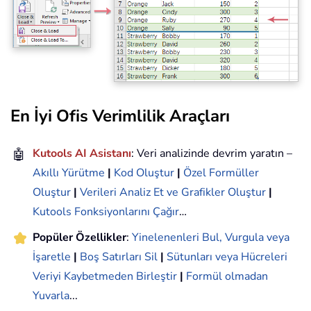
En İyi Ofis Verimlilik Araçları
🤖
Kutools AI Asistanı
: Veri analizinde devrim yaratın –
Akıllı Yürütme
|
Kod Oluştur
|
Özel Formüller
Oluştur
|
Verileri Analiz Et ve Grafikler Oluştur
|
Kutools Fonksiyonlarını Çağır
…
Popüler Özellikler
:
Yinelenenleri Bul, Vurgula veya
İşaretle
|
Boş Satırları Sil
|
Sütunları veya Hücreleri
Veriyi Kaybetmeden Birleştir
|
Formül olmadan
Yuvarla
...