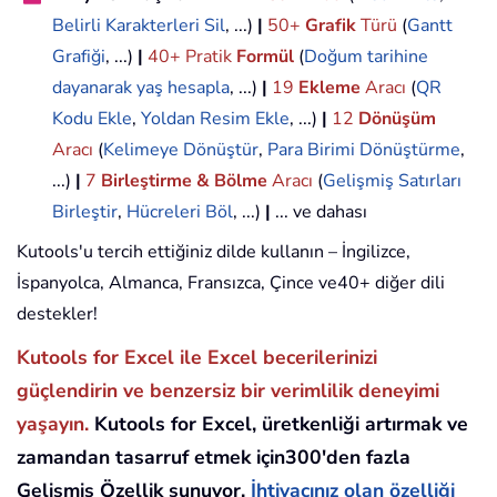
Belirli Karakterleri Sil
, ...)
|
50+
Grafik
Türü
(
Gantt
Grafiği
, ...)
|
40+ Pratik
Formül
(
Doğum tarihine
dayanarak yaş hesapla
, ...)
|
19
Ekleme
Aracı
(
QR
Kodu Ekle
,
Yoldan Resim Ekle
, ...)
|
12
Dönüşüm
Aracı
(
Kelimeye Dönüştür
,
Para Birimi Dönüştürme
,
...)
|
7
Birleştirme & Bölme
Aracı
(
Gelişmiş Satırları
Birleştir
,
Hücreleri Böl
, ...)
|
... ve dahası
Kutools'u tercih ettiğiniz dilde kullanın – İngilizce,
İspanyolca, Almanca, Fransızca, Çince ve40+ diğer dili
destekler!
Kutools for Excel ile Excel becerilerinizi
güçlendirin ve benzersiz bir verimlilik deneyimi
yaşayın.
Kutools for Excel, üretkenliği artırmak ve
zamandan tasarruf etmek için300'den fazla
Gelişmiş Özellik sunuyor.
İhtiyacınız olan özelliği