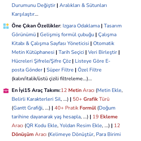
Durumunu Değiştir
|
Aralıkları & Sütunları
Karşılaştır
...
Öne Çıkan Özellikler
:
Izgara Odaklama
|
Tasarım
Görünümü
|
Gelişmiş formül çubuğu
|
Çalışma
Kitabı & Çalışma Sayfası Yöneticisi
|
Otomatik
Metin Kütüphanesi
|
Tarih Seçici
|
Veri Birleştir
|
Hücreleri Şifrele/Şifre Çöz
|
Listeye Göre E-
posta Gönder
|
Süper Filtre
|
Özel Filtre
(kalın/italik/üstü çizili filtreleme...)...
En İyi15 Araç Takımı
:
12
Metin
Aracı
(
Metin Ekle
,
Belirli Karakterleri Sil
, ...)
|
50+
Grafik
Türü
(
Gantt Grafiği
, ...)
|
40+ Pratik
Formül
(
Doğum
tarihine dayanarak yaş hesapla
, ...)
|
19
Ekleme
Aracı
(
QR Kodu Ekle
,
Yoldan Resim Ekle
, ...)
|
12
Dönüşüm
Aracı
(
Kelimeye Dönüştür
,
Para Birimi