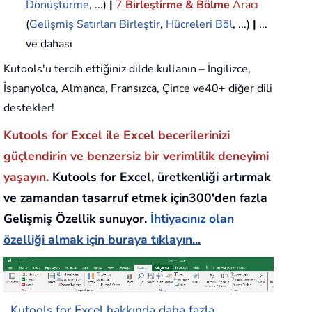
Dönüştürme
, ...)
|
7
Birleştirme & Bölme
Aracı
(
Gelişmiş Satırları Birleştir
,
Hücreleri Böl
, ...)
|
...
ve dahası
Kutools'u tercih ettiğiniz dilde kullanın – İngilizce,
İspanyolca, Almanca, Fransızca, Çince ve40+ diğer dili
destekler!
Kutools for Excel ile Excel becerilerinizi
güçlendirin ve benzersiz bir verimlilik deneyimi
yaşayın.
Kutools for Excel, üretkenliği artırmak
ve zamandan tasarruf etmek için300'den fazla
Gelişmiş Özellik sunuyor.
İhtiyacınız olan
özelliği almak için buraya tıklayın...
Kutools for Excel hakkında daha fazla