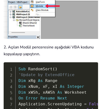
2. Açılan Modül penceresine aşağıdaki VBA kodunu
kopyalayıp yapıştırın.
Copy
Sub
 RandomSort
(
)
'Update by ExtendOffice
Dim
 xRg 
As
Dim
 xNum
,
 xF
,
 xI 
As
Integer
Dim
 xWSh
,
 xAWSh 
As
On
Error
Resume
Next
Application
.
ScreenUpdating 
=
False