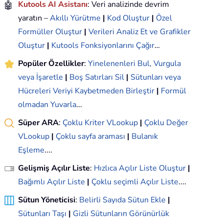
🤖
Kutools AI Asistanı
: Veri analizinde devrim
yaratın –
Akıllı Yürütme
|
Kod Oluştur
|
Özel
Formüller Oluştur
|
Verileri Analiz Et ve Grafikler
Oluştur
|
Kutools Fonksiyonlarını Çağır
…
Popüler Özellikler
:
Yinelenenleri Bul, Vurgula
veya İşaretle
|
Boş Satırları Sil
|
Sütunları veya
Hücreleri Veriyi Kaybetmeden Birleştir
|
Formül
olmadan Yuvarla
...
Süper ARA
:
Çoklu Kriter VLookup
|
Çoklu Değer
VLookup
|
Çoklu sayfa araması
|
Bulanık
Eşleme
....
Gelişmiş Açılır Liste
:
Hızlıca Açılır Liste Oluştur
|
Bağımlı Açılır Liste
|
Çoklu seçimli Açılır Liste
....
Sütun Yöneticisi
:
Belirli Sayıda Sütun Ekle
|
Sütunları Taşı
|
Gizli Sütunların Görünürlük