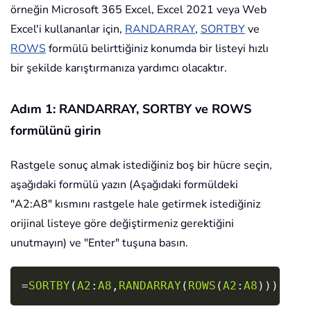
örneğin Microsoft 365 Excel, Excel 2021 veya Web
Excel'i kullananlar için,
RANDARRAY
,
SORTBY
ve
ROWS
formülü belirttiğiniz konumda bir listeyi hızlı
bir şekilde karıştırmanıza yardımcı olacaktır.
Adım 1: RANDARRAY, SORTBY ve ROWS
formülünü girin
Rastgele sonuç almak istediğiniz boş bir hücre seçin,
aşağıdaki formülü yazın (Aşağıdaki formüldeki
"
A2:A8"
kısmını rastgele hale getirmek istediğiniz
orijinal listeye göre değiştirmeniz gerektiğini
unutmayın) ve "Enter" tuşuna basın.
Copy
=
SORTBY
(
A2
:
A8
,
RANDARRAY
(
ROWS
(
A2
:
A8
)
)
)