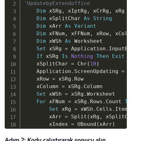
'UpdatebyExtendoffice
Dim
 xSRg
,
 xIptRg
,
 xCrRg
,
 xRg 
As
 R
Dim
 xSplitChar 
As
String
Dim
 xArr 
As
Variant
Dim
 xFNum
,
 xFFNum
,
 xRow
,
 xColumn
,
Dim
 xWSh 
As
 Worksheet

Set
 xSRg 
=
 Application
.
InputBox
(
"
If
 xSRg 
Is
Nothing
Then
Exit
Sub
    xSplitChar 
=
 Chr
(
10
)
    Application
.
ScreenUpdating 
=
Fals
    xRow 
=
 xSRg
.
Row

    xColumn 
=
 xSRg
.
Column

Set
 xWSh 
=
 xSRg
.
Worksheet

For
 xFNum 
=
 xSRg
.
Rows
.
Count 
To
1
Set
 xRg 
=
 xWSh
.
Cells
.
Item
(
xRo
        xArr 
=
 Split
(
xRg
,
 xSplitChar
)
        xIndex 
=
 UBound
(
xArr
)
For
 xFFNum 
=
 LBound
(
xArr
)
To
 
Adım 2: Kodu çalıştırarak sonucu alın
            xRg
.
EntireRow
.
Copy
