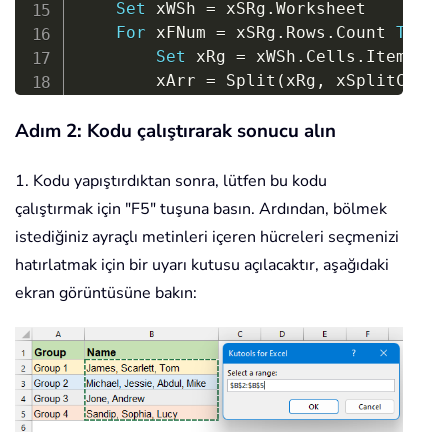
Set
 xWSh 
=
 xSRg
.
Worksheet

For
 xFNum 
=
 xSRg
.
Rows
.
Count 
To
1
Set
 xRg 
=
 xWSh
.
Cells
.
Item
(
xRo
        xArr 
=
 Split
(
xRg
,
 xSplitChar
)
        xIndex 
=
 UBound
(
xArr
)
Adım 2: Kodu çalıştırarak sonucu alın
For
 xFFNum 
=
 LBound
(
xArr
)
To
 
            xRg
.
EntireRow
.
Copy

            xRg
.
Offset
(
1
,
0
)
.
EntireRo
1. Kodu yapıştırdıktan sonra, lütfen bu kodu
            xRg
.
Worksheet
.
Cells
(
xRow 
çalıştırmak için "F5" tuşuna basın. Ardından, bölmek
            xIndex 
=
 xIndex 
-
1
istediğiniz ayraçlı metinleri içeren hücreleri seçmenizi
Next
hatırlatmak için bir uyarı kutusu açılacaktır, aşağıdaki
        xRg
.
EntireRow
.
Delete

ekran görüntüsüne bakın:
Next
    Application
.
CutCopyMode 
=
False
    Application
.
ScreenUpdating 
=
True
End
Sub