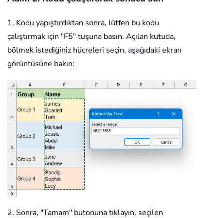
            xRg
.
Offset
(
1
,
0
)
.
EntireRo
            xRg
.
Worksheet
.
Cells
(
xRow 
1. Kodu yapıştırdıktan sonra, lütfen bu kodu
            xIndex 
=
 xIndex 
-
1
çalıştırmak için "F5" tuşuna basın. Açılan kutuda,
Next
bölmek istediğiniz hücreleri seçin, aşağıdaki ekran
        xRg
.
EntireRow
.
Delete

görüntüsüne bakın:
Next
    Application
.
CutCopyMode 
=
False
    Application
.
ScreenUpdating 
=
True
End
Sub
2. Sonra, "Tamam" butonuna tıklayın, seçilen