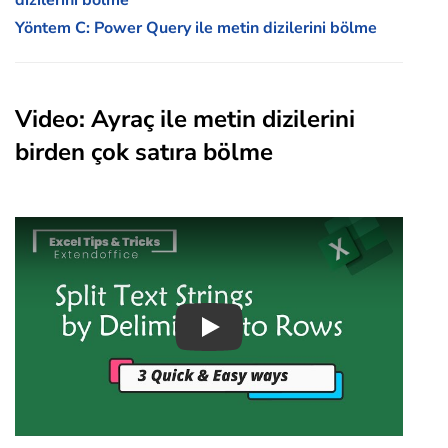
dizilerini bölme
Yöntem C: Power Query ile metin dizilerini bölme
Video: Ayraç ile metin dizilerini
birden çok satıra bölme
Play