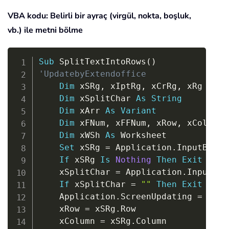
VBA kodu: Belirli bir ayraç (virgül, nokta, boşluk,
vb.) ile metni bölme
Copy
Sub
 SplitTextIntoRows
(
)
'UpdatebyExtendoffice
Dim
 xSRg
,
 xIptRg
,
 xCrRg
,
 xRg 
As
 R
Dim
 xSplitChar 
As
String
Dim
 xArr 
As
Variant
Dim
 xFNum
,
 xFFNum
,
 xRow
,
 xColumn
,
Dim
 xWSh 
As
 Worksheet

Set
 xSRg 
=
 Application
.
InputBox
(
"
If
 xSRg 
Is
Nothing
Then
Exit
Sub
    xSplitChar 
=
 Application
.
InputBox
If
 xSplitChar 
=
""
Then
Exit
Sub
    Application
.
ScreenUpdating 
=
Fals
    xRow 
=
 xSRg
.
Row

    xColumn 
=
 xSRg
.
Column
