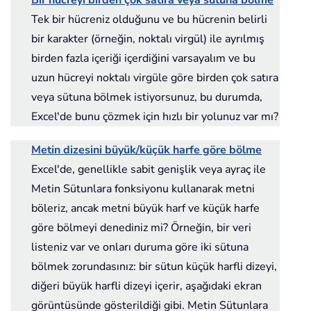
Bir hücreyi birden çok satıra veya sütuna bölme
Tek bir hücreniz olduğunu ve bu hücrenin belirli
bir karakter (örneğin, noktalı virgül) ile ayrılmış
birden fazla içeriği içerdiğini varsayalım ve bu
uzun hücreyi noktalı virgüle göre birden çok satıra
veya sütuna bölmek istiyorsunuz, bu durumda,
Excel'de bunu çözmek için hızlı bir yolunuz var mı?
Metin dizesini büyük/küçük harfe göre bölme
Excel'de, genellikle sabit genişlik veya ayraç ile
Metin Sütunlara fonksiyonu kullanarak metni
böleriz, ancak metni büyük harf ve küçük harfe
göre bölmeyi denediniz mi? Örneğin, bir veri
listeniz var ve onları duruma göre iki sütuna
bölmek zorundasınız: bir sütun küçük harfli dizeyi,
diğeri büyük harfli dizeyi içerir, aşağıdaki ekran
görüntüsünde gösterildiği gibi. Metin Sütunlara