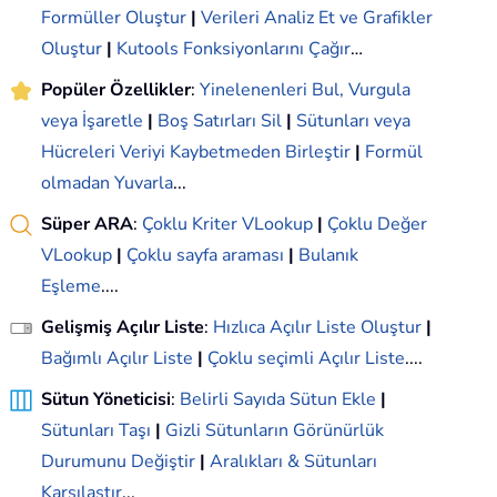
Formüller Oluştur
|
Verileri Analiz Et ve Grafikler
Oluştur
|
Kutools Fonksiyonlarını Çağır
…
Popüler Özellikler
:
Yinelenenleri Bul, Vurgula
veya İşaretle
|
Boş Satırları Sil
|
Sütunları veya
Hücreleri Veriyi Kaybetmeden Birleştir
|
Formül
olmadan Yuvarla
...
Süper ARA
:
Çoklu Kriter VLookup
|
Çoklu Değer
VLookup
|
Çoklu sayfa araması
|
Bulanık
Eşleme
....
Gelişmiş Açılır Liste
:
Hızlıca Açılır Liste Oluştur
|
Bağımlı Açılır Liste
|
Çoklu seçimli Açılır Liste
....
Sütun Yöneticisi
:
Belirli Sayıda Sütun Ekle
|
Sütunları Taşı
|
Gizli Sütunların Görünürlük
Durumunu Değiştir
|
Aralıkları & Sütunları
Karşılaştır
...