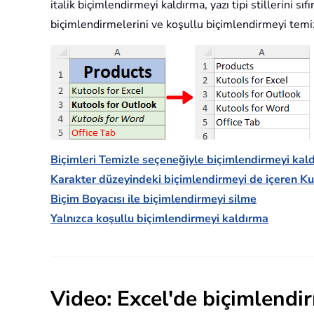
italik biçimlendirmeyi kaldırma, yazı tipi stillerini sıf
biçimlendirmelerini ve koşullu biçimlendirmeyi temi
Biçimleri Temizle seçeneğiyle biçimlendirmeyi kal
Karakter düzeyindeki biçimlendirmeyi de içeren Ku
Biçim Boyacısı ile biçimlendirmeyi silme
Yalnızca koşullu biçimlendirmeyi kaldırma
Video: Excel'de biçimlendi