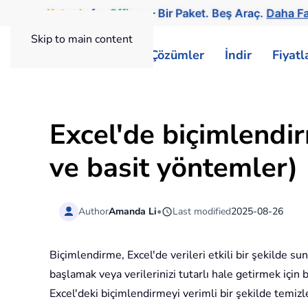
Kutools
for
Office
— Bir Paket. Beş Araç.
Daha Fa
Skip to main content
ExtendOffice
Çözümler
İndir
Fiyat
Excel'de biçimlendi
ve basit yöntemler)
Author
Amanda Li
•
Last modified
2025-08-26
Biçimlendirme, Excel'de verileri etkili bir şekilde su
başlamak veya verilerinizi tutarlı hale getirmek için 
Excel'deki biçimlendirmeyi verimli bir şekilde temizle